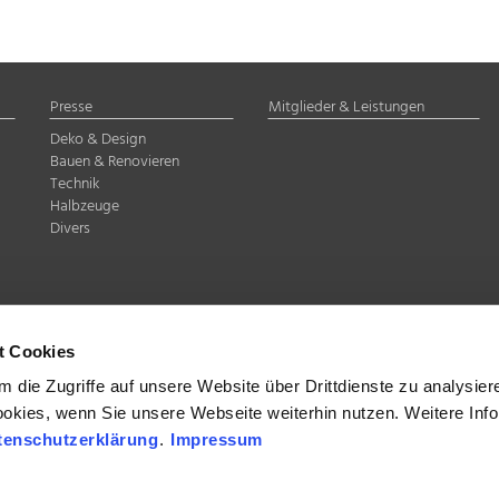
Presse
Mitglieder & Leistungen
Deko & Design
Bauen & Renovieren
Technik
Halbzeuge
Divers
delstahl Rostfrei e.V.
Düsseldorf
t Cookies
07-8 35
 die Zugriffe auf unsere Website über Drittdienste zu analysier
ookies, wenn Sie unsere Webseite weiterhin nutzen. Weitere Inf
tenschutzerklärung
.
Impressum
band Edelstahl Rostfrei e.V., Düsseldorf