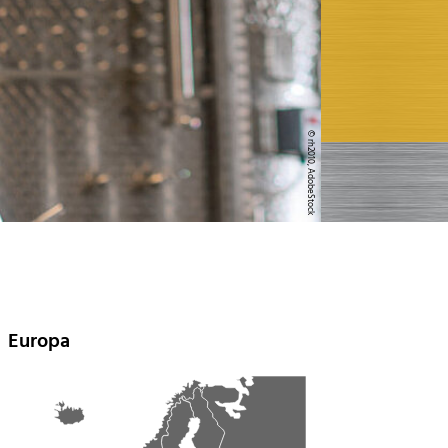
© rh2010, AdobeStock
Europa