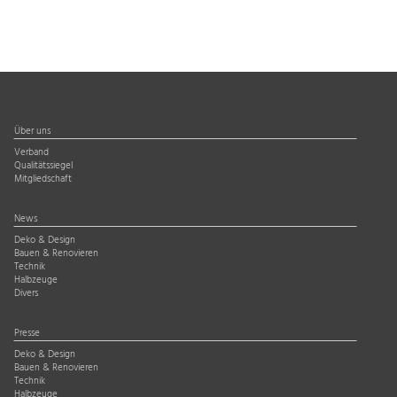
Über uns
Verband
Qualitätssiegel
Mitgliedschaft
News
Deko & Design
Bauen & Renovieren
Technik
Halbzeuge
Divers
Presse
Deko & Design
Bauen & Renovieren
Technik
Halbzeuge