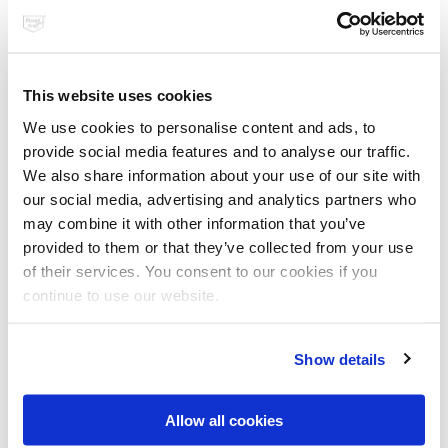
Programmierung und Realisierung
L.N. Schaffrath DigitalMedien GmbH
Marktweg 42-50 | 47608 Geldern
Tel.: 02831-925-501 | Fax: 02831-925-610
This website uses cookies
E-Mail:
info@schaffrath-digital.de
We use cookies to personalise content and ads, to
URL:
https://www.schaffrath-digital.de
provide social media features and to analyse our traffic.
We also share information about your use of our site with
Urheberrecht
our social media, advertising and analytics partners who
may combine it with other information that you’ve
Alle Inhalte (Texte, Bilder, Grafiken, Tondokumente,
provided to them or that they’ve collected from your use
Videosequenzen und Animationsdateien sowie deren Anordnung
u.a.) auf der Website des Warenzeichenverband Edelstahl Rostfrei
of their services. You consent to our cookies if you
e.V. unterliegen dem Schutz des Urheberrechts sowie weiterer
continue to use our website.
Schutzgesetze. Der Rechtsschutz gilt auch gegenüber
Datenbanken und ähnlichen Einrichtungen. Die Inhalte sind nur für
den bestimmungsgemäßen Abruf im Internet frei nutzbar. Die
Show details
Inhalte dieser Websites dürfen außerhalb der Grenzen des
Urheberrechts ohne schriftliche Genehmigung des
Warenzeichenverband Edelstahl Rostfrei e.V. nicht in irgendeiner
Allow all cookies
Form vervielfältigt, verbreitet, verändert oder Dritten zugänglich