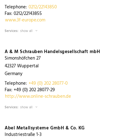
Telephone:
0212/22143850
Fax:
0212/22143855
www.3f-europe.com
Services:
show all
A & M Schrauben Handelsgesellschaft mbH
Simonshöfchen 27
42327
Wuppertal
Germany
Telephone:
+49 (0) 202 28077-0
Fax:
+49 (0) 202 28077-29
http://www.online-schrauben.de
Services:
show all
Abel Metallsysteme GmbH & Co. KG
Industriestraße 1-3