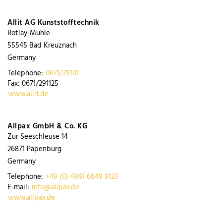
Allit AG Kunststofftechnik
Rotlay-Mühle
55545
Bad Kreuznach
Germany
Telephone:
0671/29101
Fax:
0671/291125
www.allit.de
Allpax GmbH & Co. KG
Zur Seeschleuse 14
26871
Papenburg
Germany
Telephone:
+49 (0) 4961 6649 9123
E-mail:
info@allpax.de
www.allpax.de