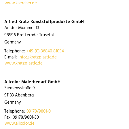
www.kaercher.de
Alfred Kratz Kunststoffprodukte GmbH
An der Mommel 13
98596
Brotterode-Trusetal
Germany
Telephone:
+49 (0) 36840 81054
E-mail:
info@kratzplastic.de
www.kratzplastic.de
Allcolor Malerbedarf GmbH
Siemensstraße 9
91183
Abenberg
Germany
Telephone:
09178/9801-0
Fax:
09178/9801-30
www.allcolor.de