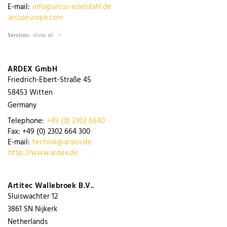
E-mail:
info@arcus-edelstahl.de
arcuseurope.com
Services:
show all
ARDEX GmbH
Friedrich-Ebert-Straße 45
58453
Witten
Germany
Telephone:
+49 (0) 2302 6640
Fax:
+49 (0) 2302 664 300
E-mail:
technik@ardex.de
http://www.ardex.de
Artitec Wallebroek B.V..
Sluiswachter 12
3861
SN Nijkerk
Netherlands