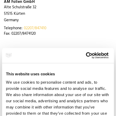
AM Folien GmbH
Alte Schulstraße 32
51515
Kürten
Germany
Telephone:
02207/847410
Fax:
02207/8474120
Ancotech AG Spezialbewehrungen
Industriestraße 3
8157
Dielsdorf
Switzerland
This website uses cookies
Telephone:
+41 (0)44 854 7222
Fax:
+41 (0)44 854 7222
We use cookies to personalise content and ads, to
E-mail:
info@ancotech.ch
provide social media features and to analyse our traffic.
www.ancotech.ch
We also share information about your use of our site with
our social media, advertising and analytics partners who
Services:
show all
may combine it with other information that you’ve
provided to them or that they’ve collected from your use