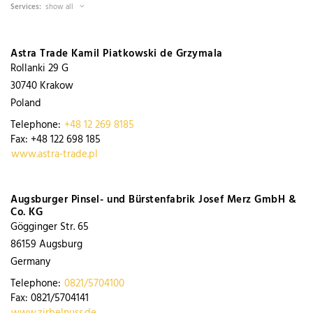
Services:
show all
Astra Trade Kamil Piatkowski de Grzymala
Rollanki 29 G
30740
Krakow
Poland
Telephone:
+48 12 269 8185
Fax:
+48 122 698 185
www.astra-trade.pl
Augsburger Pinsel- und Bürstenfabrik Josef Merz GmbH &
Co. KG
Gögginger Str. 65
86159
Augsburg
Germany
Telephone:
0821/5704100
Fax:
0821/5704141
www.zirbelnuss.de