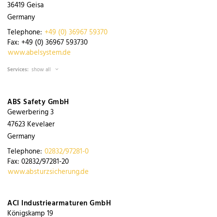
36419
Geisa
Germany
Telephone:
+49 (0) 36967 59370
Fax:
+49 (0) 36967 593730
www.abelsystem.de
Services:
show all
ABS Safety GmbH
Gewerbering 3
47623
Kevelaer
Germany
Telephone:
02832/97281-0
Fax:
02832/97281-20
www.absturzsicherung.de
ACI Industriearmaturen GmbH
Königskamp 19