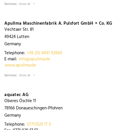
Services:
show all
Apullma Maschinenfabrik A. Pulsfort GmbH + Co. KG
Vechtaer Str. 81
49424
Lutten
Germany
Telephone:
+49 (0) 4441 92960
E-mail:
info@apullma.de
www.apullma.de
Services:
show all
aquatec AG
Oberes Öschle 11
78166
Donaueschingen-Pfohren
Germany
Telephone:
0771/929 17 0