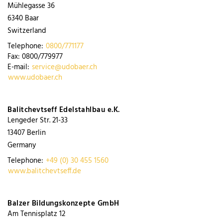
Mühlegasse 36
6340
Baar
Switzerland
Telephone:
0800/771177
Fax:
0800/779977
E-mail:
service@udobaer.ch
www.udobaer.ch
Balitchevtseff Edelstahlbau e.K.
Lengeder Str. 21-33
13407
Berlin
Germany
Telephone:
+49 (0) 30 455 1560
www.balitchevtseff.de
Balzer Bildungskonzepte GmbH
Am Tennisplatz 12