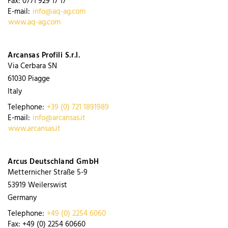
Fax:
0771 929 17 17
E-mail:
info@aq-ag.com
www.aq-ag.com
Arcansas Profili S.r.l.
Via Cerbara SN
61030
Piagge
Italy
Telephone:
+39 (0) 721 1891989
E-mail:
info@arcansas.it
www.arcansas.it
Arcus Deutschland GmbH
Metternicher Straße 5-9
53919
Weilerswist
Germany
Telephone:
+49 (0) 2254 6060
Fax:
+49 (0) 2254 60660