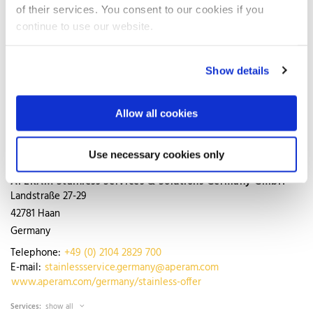
ANUBA AG
of their services. You consent to our cookies if you
Donaueschinger Str. 2-6
continue to use our website.
78147
Vöhrenbach
Germany
Show details
Telephone:
+49 (0) 7727 9200
E-mail:
office@anuba.de
http://www.anuba.de
Allow all cookies
Services:
show all
Use necessary cookies only
APERAM Stainless Services & Solutions Germany GmbH
Landstraße 27-29
42781
Haan
Germany
Telephone:
+49 (0) 2104 2829 700
E-mail:
stainlessservice.germany@aperam.com
www.aperam.com/germany/stainless-offer
Services:
show all