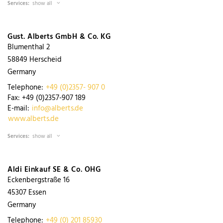
Services:
show all
Gust. Alberts GmbH & Co. KG
Blumenthal 2
58849
Herscheid
Germany
Telephone:
+49 (0)2357- 907 0
Fax:
+49 (0)2357-907 189
E-mail:
info@alberts.de
www.alberts.de
Services:
show all
Aldi Einkauf SE & Co. OHG
Eckenbergstraße 16
45307
Essen
Germany
Telephone:
+49 (0) 201 85930