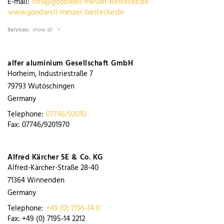
E-mail:
info@goodwell-messer-bestecke.de
www.goodwell-messer-bestecke.de
Services:
show all
alfer aluminium Gesellschaft GmbH
Horheim, Industriestraße 7
79793
Wutöschingen
Germany
Telephone:
07746/92010
Fax:
07746/9201970
Alfred Kärcher SE & Co. KG
Alfred-Kärcher-Straße 28-40
71364
Winnenden
Germany
Telephone:
+49 (0) 7195-14 0
Fax:
+49 (0) 7195-14 2212