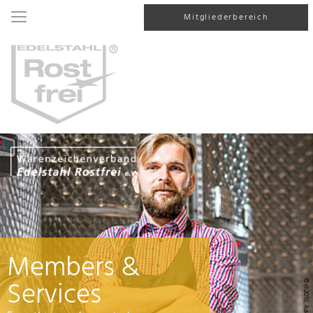
Mitgliederbereich
Members &
Services
© rh2010, AdobeStock