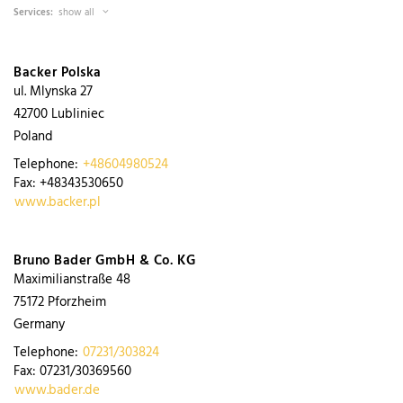
Services:
show all
Backer Polska
ul. Mlynska 27
42700
Lubliniec
Poland
Telephone:
+48604980524
Fax:
+48343530650
www.backer.pl
Bruno Bader GmbH & Co. KG
Maximilianstraße 48
75172
Pforzheim
Germany
Telephone:
07231/303824
Fax:
07231/30369560
www.bader.de