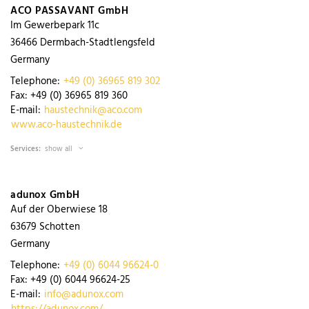
ACO PASSAVANT GmbH
Im Gewerbepark 11c
36466
Dermbach-Stadtlengsfeld
Germany
Telephone:
+49 (0) 36965 819 302
Fax:
+49 (0) 36965 819 360
E-mail:
haustechnik@aco.com
www.aco-haustechnik.de
Services:
show all
adunox GmbH
Auf der Oberwiese 18
63679
Schotten
Germany
Telephone:
+49 (0) 6044 96624-0
Fax:
+49 (0) 6044 96624-25
E-mail:
info@adunox.com
https://adunox.com/