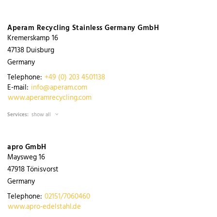
Aperam Recycling Stainless Germany GmbH
Kremerskamp 16
47138
Duisburg
Germany
Telephone:
+49 (0) 203 4501138
E-mail:
info@aperam.com
www.aperamrecycling.com
Services:
show all
apro GmbH
Maysweg 16
47918
Tönisvorst
Germany
Telephone:
02151/7060460
www.apro-edelstahl.de