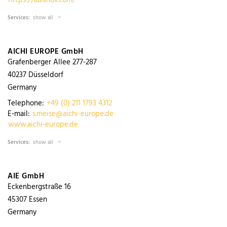
Services:
show all
AICHI EUROPE GmbH
Grafenberger Allee 277-287
40237
Düsseldorf
Germany
Telephone:
+49 (0) 211 1793 4312
E-mail:
s.meise@aichi-europe.de
www.aichi-europe.de
Services:
show all
AIE GmbH
Eckenbergstraße 16
45307
Essen
Germany