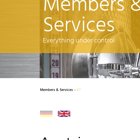
Members 
Services
Everything under control
Members & Services
AT