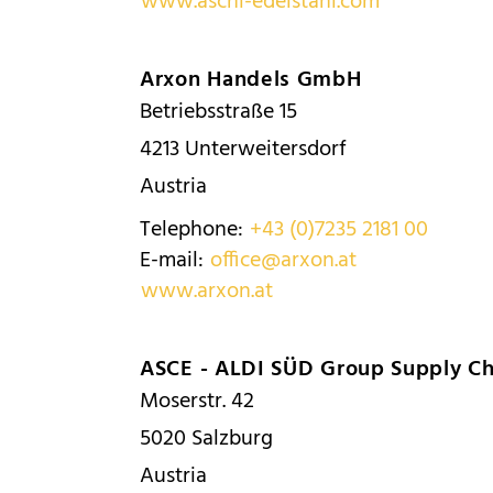
www.aschl-edelstahl.com
Arxon Handels GmbH
Betriebsstraße 15
4213
Unterweitersdorf
Austria
Telephone:
+43 (0)7235 2181 00
E-mail:
office@arxon.at
www.arxon.at
ASCE - ALDI SÜD Group Supply C
Moserstr. 42
5020
Salzburg
Austria