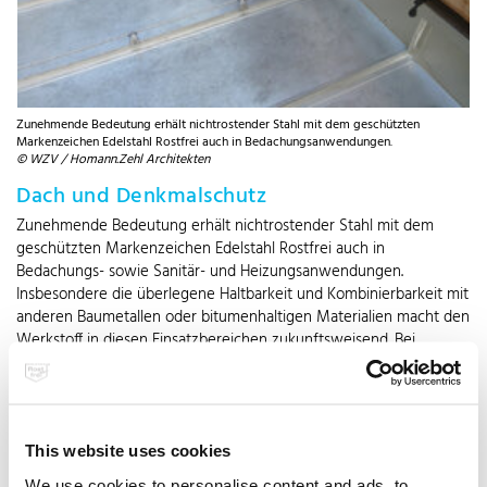
Zunehmende Bedeutung erhält nichtrostender Stahl mit dem geschützten
Markenzeichen Edelstahl Rostfrei auch in Bedachungsanwendungen.
© WZV / Homann.Zehl Architekten
Dach und Denkmalschutz
Zunehmende Bedeutung erhält nichtrostender Stahl mit dem
geschützten Markenzeichen Edelstahl Rostfrei auch in
Bedachungs- sowie Sanitär- und Heizungsanwendungen.
Insbesondere die überlegene Haltbarkeit und Kombinierbarkeit mit
anderen Baumetallen oder bitumenhaltigen Materialien macht den
Werkstoff in diesen Einsatzbereichen zukunftsweisend. Bei
Installationsleitungen steht die hohe Korrosionsbeständigkeit im
Vordergrund. Nach der Umstellung einer Heizungsanlage von
Festbrennstoffen auf Erdgas ist die damit einhergehende
notwendige Verminderung des Schornsteinquerschnitts durch das
This website uses cookies
nachträgliche Einziehen von Edelstahlrohren bewährte Praxis.
Besondere Fähigkeiten entfaltet Edelstahl mit Qualitätssiegel auch
We use cookies to personalise content and ads, to