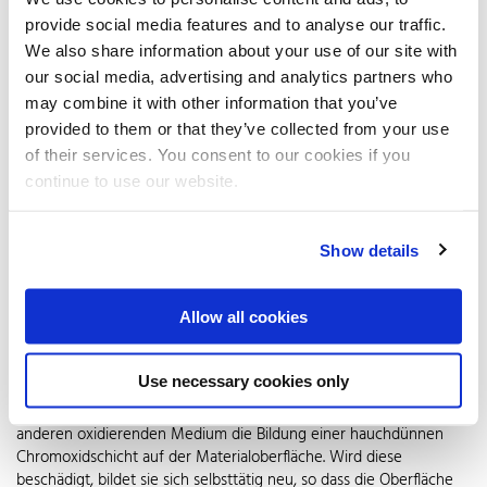
im Denkmalschutz, wo er in matter Ausführung der optischen
provide social media features and to analyse our traffic.
Anmutung traditioneller Werkstoffe entspricht. Die herausragende
We also share information about your use of our site with
Haltbarkeit und Möglichkeit der schweißfreien Verarbeitung durch
our social media, advertising and analytics partners who
Pressfittings in der Haustechnik bietet weitere entscheidende
Vorteile bei der Renovierung geschichtsträchtiger Bauten.
may combine it with other information that you’ve
provided to them or that they’ve collected from your use
of their services. You consent to our cookies if you
Hygiene, der man vertraut
continue to use our website.
Je glatter die Oberfläche, desto weniger schnell kann der
Werkstoff angegriffen werden. Die ausgesprochen guten
hygienischen Eigenschaften von Edelstahl Rostfrei leiten sich nicht
Show details
zuletzt aus dieser Gesetzmäßigkeit ab. Mikroorganismen aller Art
finden keinen Nährboden, heißes Wasser und milde
Allow all cookies
Reinigungsmittel reichen aus, um Rückstände und
Verunreinigungen problemlos zu entfernen. Grundlage für diese
besondere Werkstoffeigenschaft ist die so genannte
Use necessary cookies only
„Passivschicht“: Der in Edelstahl enthaltene Chromanteil bewirkt im
Zusammenwirken mit dem Sauerstoff aus der Luft oder einem
anderen oxidierenden Medium die Bildung einer hauchdünnen
Chromoxidschicht auf der Materialoberfläche. Wird diese
beschädigt, bildet sie sich selbsttätig neu, so dass die Oberfläche