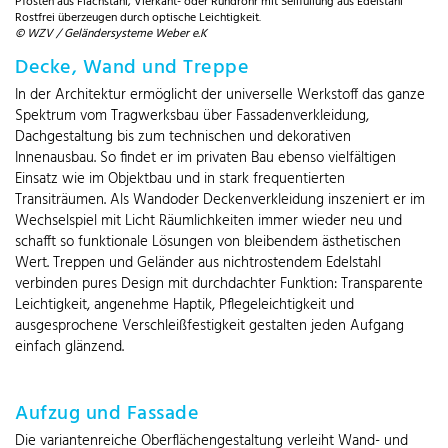
Pfosten aus Flachstahl, Vierkant- oder Rundrohr mit Seilfüllung aus Edelstahl
Rostfrei überzeugen durch optische Leichtigkeit.
© WZV / Geländersysteme Weber e.K
Decke, Wand und Treppe
In der Architektur ermöglicht der universelle Werkstoff das ganze
Spektrum vom Tragwerksbau über Fassadenverkleidung,
Dachgestaltung bis zum technischen und dekorativen
Innenausbau. So findet er im privaten Bau ebenso vielfältigen
Einsatz wie im Objektbau und in stark frequentierten
Transiträumen. Als Wandoder Deckenverkleidung inszeniert er im
Wechselspiel mit Licht Räumlichkeiten immer wieder neu und
schafft so funktionale Lösungen von bleibendem ästhetischen
Wert. Treppen und Geländer aus nichtrostendem Edelstahl
verbinden pures Design mit durchdachter Funktion: Transparente
Leichtigkeit, angenehme Haptik, Pflegeleichtigkeit und
ausgesprochene Verschleißfestigkeit gestalten jeden Aufgang
einfach glänzend.
Aufzug und Fassade
Die variantenreiche Oberflächengestaltung verleiht Wand- und