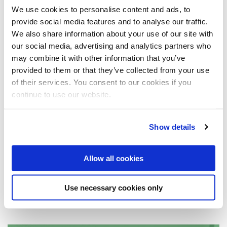
We use cookies to personalise content and ads, to
Bauen & Renovieren
provide social media features and to analyse our traffic.
We also share information about your use of our site with
our social media, advertising and analytics partners who
may combine it with other information that you’ve
provided to them or that they’ve collected from your use
of their services. You consent to our cookies if you
continue to use our website.
Nachhaltige Freiraumgestaltung
Show details
mit Stadtmobiliar aus Edelstahl
Rostfrei
Allow all cookies
Der Megatrend Urbanisierung ist – entgegen mancher Erwartung – auch nach der
Covid-19-Pandemie ungebrochen. Städte bieten als Wirtschaftszentren einen…
Use necessary cookies only
read