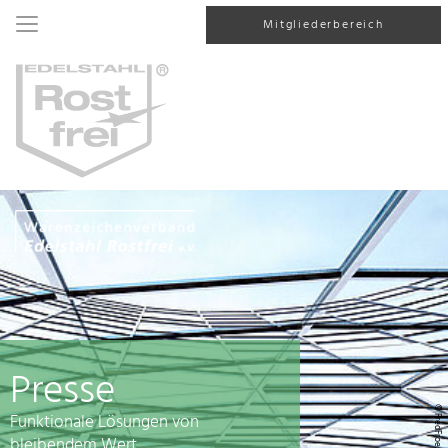
Mitgliederbereich
Presse
© FredFroese, iStock
Funktionale Lösungen von
bleibendem Wert