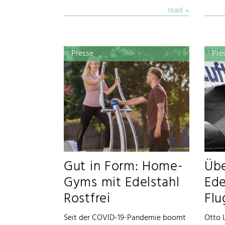
read
Presse
Pre
Gut in Form: Home-
Übe
Gyms mit Edelstahl
Ede
Rostfrei
Fl
Seit der COVID-19-Pandemie boomt
Otto 