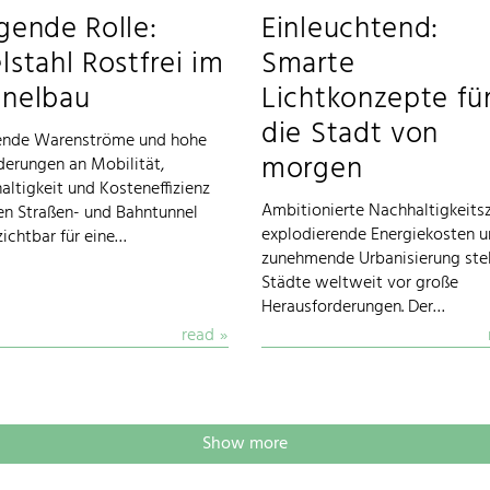
gende Rolle:
Einleuchtend:
lstahl Rostfrei im
Smarte
nnelbau
Lichtkonzepte fü
die Stadt von
ende Warenströme und hohe
morgen
derungen an Mobilität,
altigkeit und Kosteneffizienz
Ambitionierte Nachhaltigkeitsz
n Straßen- und Bahntunnel
explodierende Energiekosten 
ichtbar für eine…
zunehmende Urbanisierung ste
Städte weltweit vor große
Herausforderungen. Der…
read
Show more