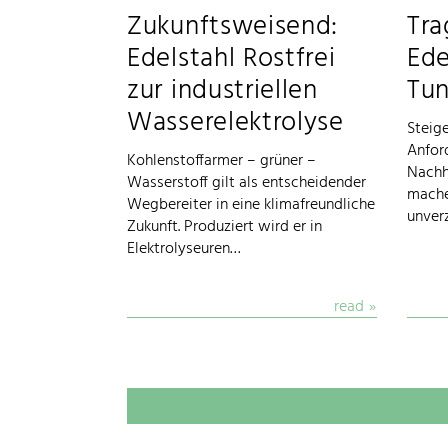
Zukunftsweisend:
Tra
Edelstahl Rostfrei
Ede
zur industriellen
Tu
Wasserelektrolyse
Steig
Anfor
Kohlenstoffarmer – grüner –
Nachh
Wasserstoff gilt als entscheidender
mache
Wegbereiter in eine klimafreundliche
unverz
Zukunft. Produziert wird er in
Elektrolyseuren…
read