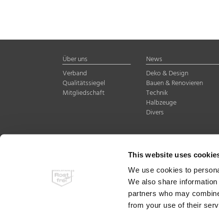
Über uns
News
Verband
Deko & Design
Qualitätssiegel
Bauen & Renovieren
Mitgliedschaft
Technik
Halbzeuge
Divers
Warenzeichenverband E
This website uses cookie
Sohnstraße 65 · 40237 
Telefon:
+49 (0)211 67 
We use cookies to personal
info@wzv-rostfrei.de
We also share information 
www.wzv-rostfrei.de
partners who may combine i
from your use of their ser
© 2023 Warenzeichenver