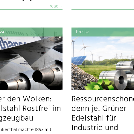
read
sse
Presse
r den Wolken:
Ressourcenschon
lstahl Rostfrei im
denn je: Grüner
ugzeugbau
Edelstahl für
Industrie und
Lilienthal machte 1893 mit