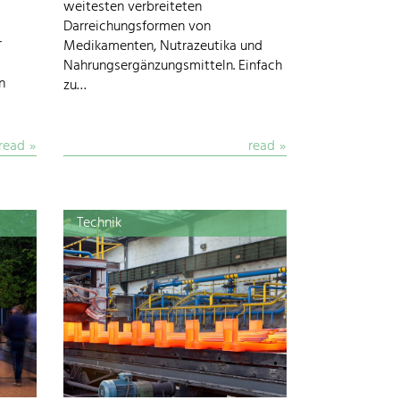
weitesten verbreiteten
Darreichungsformen von
r
Medikamenten, Nutrazeutika und
Nahrungsergänzungsmitteln. Einfach
n
zu…
read
read
Technik