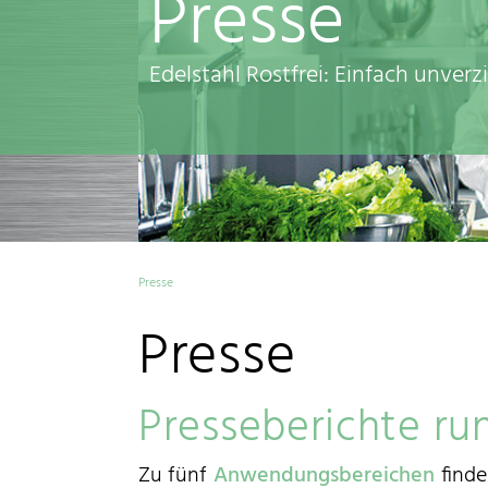
Presse
Edelstahl Rostfrei: Einfach unverz
Presse
Presse
Presseberichte run
Zu fünf
Anwendungsbereichen
finde