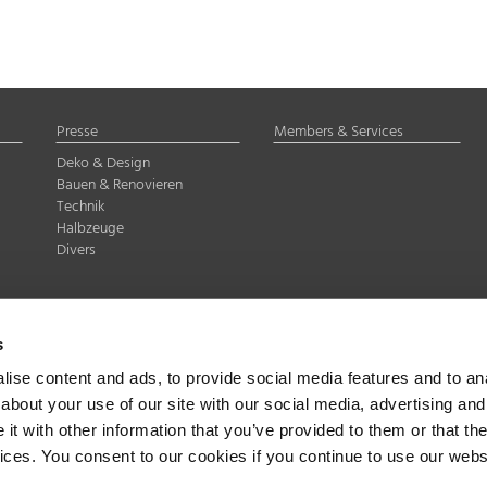
Presse
Members & Services
Deko & Design
Bauen & Renovieren
Technik
Halbzeuge
Divers
delstahl Rostfrei e.V.
s
Düsseldorf
07-8 35
ise content and ads, to provide social media features and to anal
about your use of our site with our social media, advertising and
t with other information that you’ve provided to them or that the
vices. You consent to our cookies if you continue to use our webs
band Edelstahl Rostfrei e.V., Düsseldorf