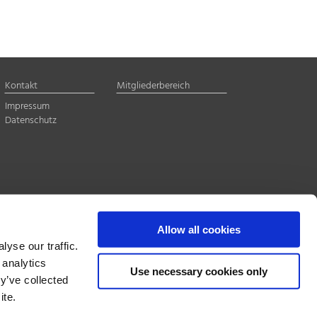
Kontakt
Mitgliederbereich
Impressum
Datenschutz
Allow all cookies
yse our traffic.
 analytics
Use necessary cookies only
y’ve collected
ite.