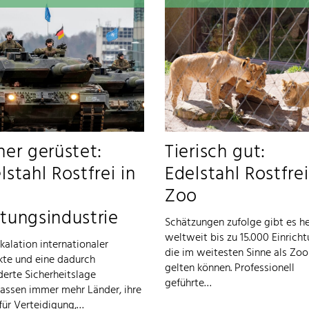
her gerüstet:
Tierisch gut:
lstahl Rostfrei in
Edelstahl Rostfre
Zoo
tungsindustrie
Schätzungen zufolge gibt es h
weltweit bis zu 15.000 Einrich
kalation internationaler
die im weitesten Sinne als Zoo
ikte und eine dadurch
gelten können. Professionell
derte Sicherheitslage
geführte…
lassen immer mehr Länder, ihre
für Verteidigung,…