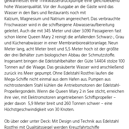
gewährleistet eine Trinkwasserdruckpumpe eine gleichbleibend
hohe Wasserqualität. Vor der Ausgabe an die Gäste wird das
Wasser in den Bars und Restaurants noch mit
Kalzium, Magnesium und Natrium angereichert. Das verbrauchte
Frischwasser wird in die schiffseigene Abwasseraufbereitung
geleitet. Auch die mit 345 Meter und über 3.090 Passagieren fast
schon kleine Queen Mary 2 reinigt die anfallenden Schwarz-, Grau
und Küchenabwässer in einer Membranbioreaktoranlage. Neun
Meter lang, acht Meter breit und 5,5 Meter hoch ist der größte
der drei Behälter zum biologischen Abbau der Schmutzstoffe.
Insgesamt bringen die Edelstahlbehälter der Güte 1.4404 stolze 100
Tonnen auf die Waage. Das gesäuberte Wasser wird anschließend
zurück ins Meer gepumpt. Ohne Edelstahl Rostfrei laufen die
Mega-Schiffe nicht einmal aus dem Hafen aus. Pumpen aus
nichtrostendem Stahl kühlen die Antriebsmotoren der Edelstahl-
Propellergondeln. Wenn die Queen Mary 2 in See sticht, erreichen
ihre vier, mit Elektromotoren angetriebenen Schiffspropeller –
jeder davon 5,9 Meter breit und 260 Tonnen schwer – eine
Höchstgeschwindigkeit von 30 Knoten.
Ob über oder unter Deck: Mit Design und Technik aus Edelstahl
Rostfrei mit Qualitätssiegel werden Kreuzfahrtschiffe