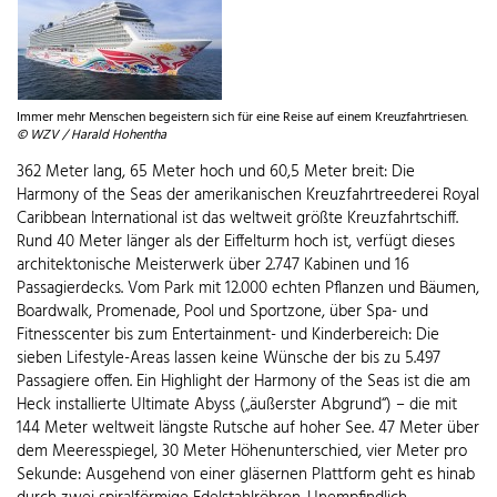
Immer mehr Menschen begeistern sich für eine Reise auf einem Kreuzfahrtriesen.
© WZV / Harald Hohentha
362 Meter lang, 65 Meter hoch und 60,5 Meter breit: Die
Harmony of the Seas der amerikanischen Kreuzfahrtreederei Royal
Caribbean International ist das weltweit größte Kreuzfahrtschiff.
Rund 40 Meter länger als der Eiffelturm hoch ist, verfügt dieses
architektonische Meisterwerk über 2.747 Kabinen und 16
Passagierdecks. Vom Park mit 12.000 echten Pflanzen und Bäumen,
Boardwalk, Promenade, Pool und Sportzone, über Spa- und
Fitnesscenter bis zum Entertainment- und Kinderbereich: Die
sieben Lifestyle-Areas lassen keine Wünsche der bis zu 5.497
Passagiere offen. Ein Highlight der Harmony of the Seas ist die am
Heck installierte Ultimate Abyss („äußerster Abgrund“) – die mit
144 Meter weltweit längste Rutsche auf hoher See. 47 Meter über
dem Meeresspiegel, 30 Meter Höhenunterschied, vier Meter pro
Sekunde: Ausgehend von einer gläsernen Plattform geht es hinab