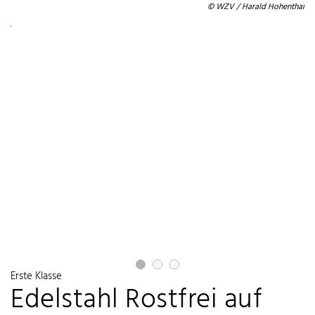
rei
© WZV / Harald Hohenthal
ier
ier
I
Erste Klasse
Edelstahl Rostfrei auf