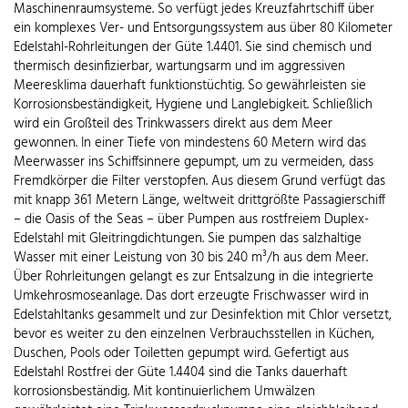
Maschinenraumsysteme. So verfügt jedes Kreuzfahrtschiff über
ein komplexes Ver- und Entsorgungssystem aus über 80 Kilometer
Edelstahl-Rohrleitungen der Güte 1.4401. Sie sind chemisch und
thermisch desinfizierbar, wartungsarm und im aggressiven
Meeresklima dauerhaft funktionstüchtig. So gewährleisten sie
Korrosionsbeständigkeit, Hygiene und Langlebigkeit. Schließlich
wird ein Großteil des Trinkwassers direkt aus dem Meer
gewonnen. In einer Tiefe von mindestens 60 Metern wird das
Meerwasser ins Schiffsinnere gepumpt, um zu vermeiden, dass
Fremdkörper die Filter verstopfen. Aus diesem Grund verfügt das
mit knapp 361 Metern Länge, weltweit drittgrößte Passagierschiff
– die Oasis of the Seas – über Pumpen aus rostfreiem Duplex-
Edelstahl mit Gleitringdichtungen. Sie pumpen das salzhaltige
Wasser mit einer Leistung von 30 bis 240 m³/h aus dem Meer.
Über Rohrleitungen gelangt es zur Entsalzung in die integrierte
Umkehrosmoseanlage. Das dort erzeugte Frischwasser wird in
Edelstahltanks gesammelt und zur Desinfektion mit Chlor versetzt,
bevor es weiter zu den einzelnen Verbrauchsstellen in Küchen,
Duschen, Pools oder Toiletten gepumpt wird. Gefertigt aus
Edelstahl Rostfrei der Güte 1.4404 sind die Tanks dauerhaft
korrosionsbeständig. Mit kontinuierlichem Umwälzen