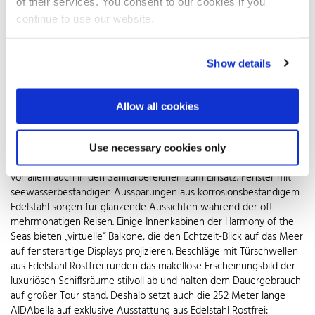
of their services. You consent to our cookies if you
In der Ultimate Abyss, der weltweit längsten Rutsche auf hoher See, geht‘s hinab
continue to use our website.
durch zwei spiralförmige Röhren aus Edelstahl Rostfrei.
© WZV / wiegand.maelzer GmbH
Auch unter Deck der luxuriösen Kreuzfahrtriesen erwarten die
Show details
Passagiere Ausstattungs-Superlative. Damit diese dem hohen
Passagieraufkommen und den widrigen Bedingungen auf hoher
See dauerhaft standhalten, vertrauen die Schiffseigner hier
Allow all cookies
besonders häufig auf qualitativ hochwertigen Edelstahl Rostfrei.
Bodenbleche, Wand- und Deckensysteme aus dem
nichtrostenden Werkstoff werden höchsten Anforderungen
Use necessary cookies only
gerecht und kommen außer in Küchen oder Vorbereitungsräumen
vor allem auch in den Sanitärbereichen zum Einsatz. Fenster mit
seewasserbeständigen Aussparungen aus korrosionsbeständigem
Edelstahl sorgen für glänzende Aussichten während der oft
mehrmonatigen Reisen. Einige Innenkabinen der Harmony of the
Seas bieten „virtuelle“ Balkone, die den Echtzeit-Blick auf das Meer
auf fensterartige Displays projizieren. Beschläge mit Türschwellen
aus Edelstahl Rostfrei runden das makellose Erscheinungsbild der
luxuriösen Schiffsräume stilvoll ab und halten dem Dauergebrauch
auf großer Tour stand. Deshalb setzt auch die 252 Meter lange
AIDAbella auf exklusive Ausstattung aus Edelstahl Rostfrei: