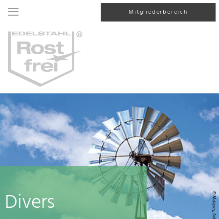
Mitgliederbereich
Divers
© Malajscy, AdobeStock