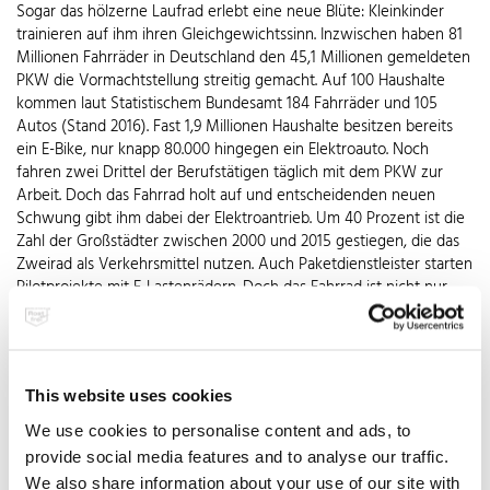
Sogar das hölzerne Laufrad erlebt eine neue Blüte: Kleinkinder
trainieren auf ihm ihren Gleichgewichtssinn. Inzwischen haben 81
Millionen Fahrräder in Deutschland den 45,1 Millionen gemeldeten
PKW die Vormachtstellung streitig gemacht. Auf 100 Haushalte
kommen laut Statistischem Bundesamt 184 Fahrräder und 105
Autos (Stand 2016). Fast 1,9 Millionen Haushalte besitzen bereits
ein E-Bike, nur knapp 80.000 hingegen ein Elektroauto. Noch
fahren zwei Drittel der Berufstätigen täglich mit dem PKW zur
Arbeit. Doch das Fahrrad holt auf und entscheidenden neuen
Schwung gibt ihm dabei der Elektroantrieb. Um 40 Prozent ist die
Zahl der Großstädter zwischen 2000 und 2015 gestiegen, die das
Zweirad als Verkehrsmittel nutzen. Auch Paketdienstleister starten
Pilotprojekte mit E-Lastenrädern. Doch das Fahrrad ist nicht nur
Verkehrs- und Transportmittel, sondern ebenso Kultobjekt.
Minimalistische Modelle mit einfachem Zahnrad an der
Hinterachse, reduziert auf Reifen, Rahmen, Lenker und Kette
werden zum luxuriösen Statement. Extrem leichte Rahmen aus
This website uses cookies
Edelstahl Rostfrei mit Qualitätssiegel bieten Rennrädern durch die
Reduktion auf das Wesentliche neben Gewichtsvorteilen und
We use cookies to personalise content and ads, to
Fahrdynamik auch die begehrte klassische Retro-Optik.
provide social media features and to analyse our traffic.
Edelstahl für Komfort
We also share information about your use of our site with