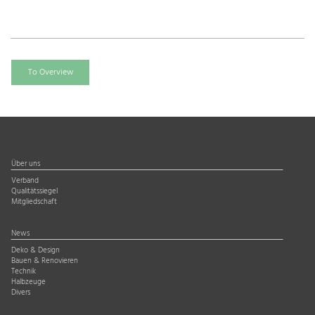
To Overview
Über uns
Verband
Qualitätssiegel
Mitgliedschaft
News
Deko & Design
Bauen & Renovieren
Technik
Halbzeuge
Divers