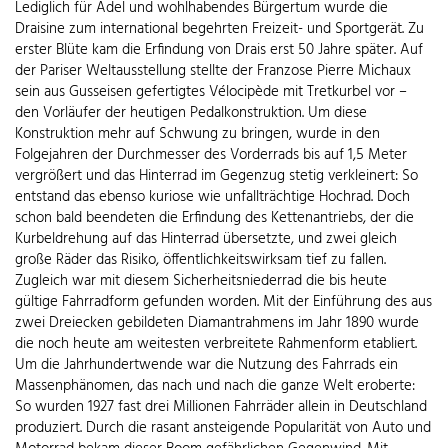
Lediglich für Adel und wohlhabendes Bürgertum wurde die
Draisine zum international begehrten Freizeit- und Sportgerät. Zu
erster Blüte kam die Erfindung von Drais erst 50 Jahre später. Auf
der Pariser Weltausstellung stellte der Franzose Pierre Michaux
sein aus Gusseisen gefertigtes Vélocipède mit Tretkurbel vor –
den Vorläufer der heutigen Pedalkonstruktion. Um diese
Konstruktion mehr auf Schwung zu bringen, wurde in den
Folgejahren der Durchmesser des Vorderrads bis auf 1,5 Meter
vergrößert und das Hinterrad im Gegenzug stetig verkleinert: So
entstand das ebenso kuriose wie unfallträchtige Hochrad. Doch
schon bald beendeten die Erfindung des Kettenantriebs, der die
Kurbeldrehung auf das Hinterrad übersetzte, und zwei gleich
große Räder das Risiko, öffentlichkeitswirksam tief zu fallen.
Zugleich war mit diesem Sicherheitsniederrad die bis heute
gültige Fahrradform gefunden worden. Mit der Einführung des aus
zwei Dreiecken gebildeten Diamantrahmens im Jahr 1890 wurde
die noch heute am weitesten verbreitete Rahmenform etabliert.
Um die Jahrhundertwende war die Nutzung des Fahrrads ein
Massenphänomen, das nach und nach die ganze Welt eroberte:
So wurden 1927 fast drei Millionen Fahrräder allein in Deutschland
produziert. Durch die rasant ansteigende Popularität von Auto und