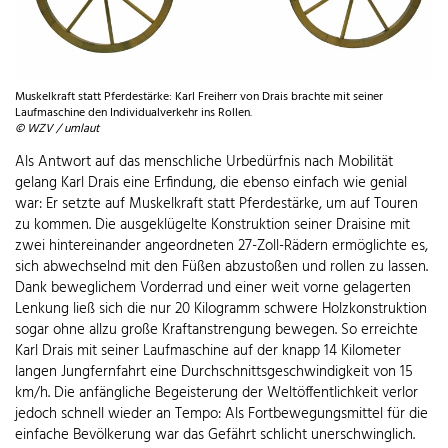
Muskelkraft statt Pferdestärke: Karl Freiherr von Drais brachte mit seiner
Laufmaschine den Individualverkehr ins Rollen.
© WZV / umlaut
Als Antwort auf das menschliche Urbedürfnis nach Mobilität
gelang Karl Drais eine Erfindung, die ebenso einfach wie genial
war: Er setzte auf Muskelkraft statt Pferdestärke, um auf Touren
zu kommen. Die ausgeklügelte Konstruktion seiner Draisine mit
zwei hintereinander angeordneten 27-Zoll-Rädern ermöglichte es,
sich abwechselnd mit den Füßen abzustoßen und rollen zu lassen.
Dank beweglichem Vorderrad und einer weit vorne gelagerten
Lenkung ließ sich die nur 20 Kilogramm schwere Holzkonstruktion
sogar ohne allzu große Kraftanstrengung bewegen. So erreichte
Karl Drais mit seiner Laufmaschine auf der knapp 14 Kilometer
langen Jungfernfahrt eine Durchschnittsgeschwindigkeit von 15
km/h. Die anfängliche Begeisterung der Weltöffentlichkeit verlor
jedoch schnell wieder an Tempo: Als Fortbewegungsmittel für die
einfache Bevölkerung war das Gefährt schlicht unerschwinglich.