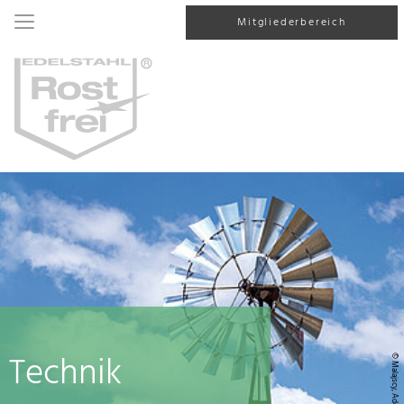
Mitgliederbereich
Technik
© Malajscy, AdobeStock