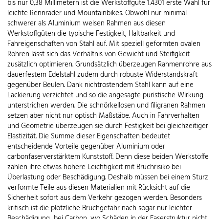
bis nur 0,38 Millimetern ist die Werkstoffgüte 1.4301 erste Wahl für
leichte Rennräder und Mountainbikes. Obwohl nur minimal
schwerer als Aluminium weisen Rahmen aus diesen
Werkstoffgüten die typische Festigkeit, Haltbarkeit und
Fahreigenschaften von Stahl auf. Mit speziell geformten ovalen
Rohren lässt sich das Verhältnis von Gewicht und Steifigkeit
zusätzlich optimieren. Grundsätzlich überzeugen Rahmenrohre aus
dauerfestem Edelstahl zudem durch robuste Widerstandskraft
gegenüber Beulen. Dank nichtrostendem Stahl kann auf eine
Lackierung verzichtet und so die angesagte puristische Wirkung
unterstrichen werden. Die schnörkellosen und filigranen Rahmen
setzen aber nicht nur optisch Maßstäbe. Auch in Fahrverhalten
und Geometrie überzeugen sie durch Festigkeit bei gleichzeitiger
Elastizität. Die Summe dieser Eigenschaften bedeutet
entscheidende Vorteile gegenüber Aluminium oder
carbonfaserverstärktem Kunststoff. Denn diese beiden Werkstoffe
zahlen ihre etwas höhere Leichtigkeit mit Bruchrisiko bei
Überlastung oder Beschädigung. Deshalb müssen bei einem Sturz
verformte Teile aus diesen Materialien mit Rücksicht auf die
Sicherheit sofort aus dem Verkehr gezogen werden. Besonders
kritisch ist die plötzliche Bruchgefahr nach sogar nur leichter
Beschädigung bei Carbon, wo Schäden in der Faserstruktur nicht