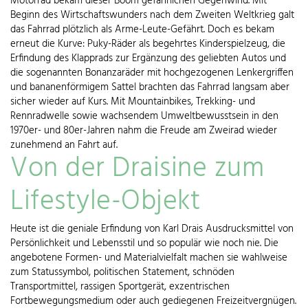
Motorrad bekam dieser Boom gefährlichen Gegenwind. Mit
Beginn des Wirtschaftswunders nach dem Zweiten Weltkrieg galt
das Fahrrad plötzlich als Arme-Leute-Gefährt. Doch es bekam
erneut die Kurve: Puky-Räder als begehrtes Kinderspielzeug, die
Erfindung des Klapprads zur Ergänzung des geliebten Autos und
die sogenannten Bonanzaräder mit hochgezogenen Lenkergriffen
und bananenförmigem Sattel brachten das Fahrrad langsam aber
sicher wieder auf Kurs. Mit Mountainbikes, Trekking- und
Rennradwelle sowie wachsendem Umweltbewusstsein in den
1970er- und 80er-Jahren nahm die Freude am Zweirad wieder
zunehmend an Fahrt auf.
Von der Draisine zum
Lifestyle-Objekt
Heute ist die geniale Erfindung von Karl Drais Ausdrucksmittel von
Persönlichkeit und Lebensstil und so populär wie noch nie. Die
angebotene Formen- und Materialvielfalt machen sie wahlweise
zum Statussymbol, politischen Statement, schnöden
Transportmittel, rassigen Sportgerät, exzentrischen
Fortbewegungsmedium oder auch gediegenen Freizeitvergnügen.