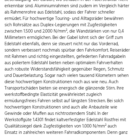
erkennbar sind. Aluminiumrahmen sind zudem im Vergleich härter
als Rahmenrohre aus Edelstahl, sodass der Fahrer schneller
ermüdet. Für hochwertige Touring- und Alltagsräder bewähren
sich Rohrsätze aus Duplex-Legierungen mit Zugfestigkeiten
zwischen 1.500 und 2.000 N/mm², die Wandstärken von nur 0,4
Millimetern ermöglichen. Bei der Gabel lohnt sich der Griff zum
Edelstahl ebenfalls, denn sie steuert nicht nur das Vorderrad,
sondern verbessert nochmals spürbar den Fahrkomfort. Reiseräder
mit Rahmen und richtig eingestellten, gefederten Fahrradgabeln
aus poliertem Edelstahl bieten neben optimalem Fahrverhalten
auch robuste Widerstandsfähigkeit gegenüber Regen, Schmutz
und Dauerbelastung. Sogar nach vielen tausend Kilometern sehen
diese hochwertigen Konstruktionen noch aus wie neu. Auch
Transportschäden bieten sie energisch die glänzende Stirn. Ihre
werkstoffbedingte Elastizität gewährleistet zugleich
ermüdungsfreies Fahren selbst auf längsten Strecken. Bei solch
hochwertigen Konstruktionen sind auch alle Anbauteile wie
Gewinde oder Muffen aus nichtrostendem Stahl. In der
Werkstoffgüte 1.4301 findet kaltverfestigter Edelstahl Rostfrei mit
Qualitätssiegel dank Zugfestigkeiten von 1.000 N/mm² auch
Einsatz in zahlreichen weiteren Fahrradkomponenten: Denn ganz