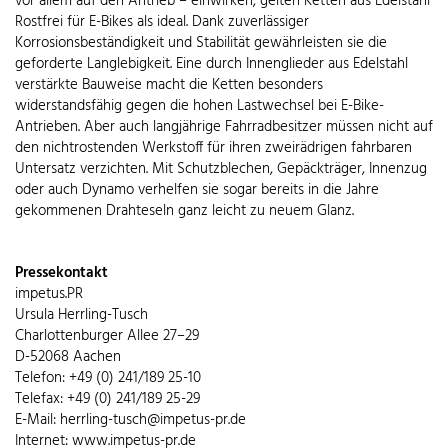
vor allem auf den Antrieb – einwirken, gelten Ketten aus Edelstahl
Rostfrei für E-Bikes als ideal. Dank zuverlässiger
Korrosionsbeständigkeit und Stabilität gewährleisten sie die
geforderte Langlebigkeit. Eine durch Innenglieder aus Edelstahl
verstärkte Bauweise macht die Ketten besonders
widerstandsfähig gegen die hohen Lastwechsel bei E-Bike-
Antrieben. Aber auch langjährige Fahrradbesitzer müssen nicht auf
den nichtrostenden Werkstoff für ihren zweirädrigen fahrbaren
Untersatz verzichten. Mit Schutzblechen, Gepäckträger, Innenzug
oder auch Dynamo verhelfen sie sogar bereits in die Jahre
gekommenen Drahteseln ganz leicht zu neuem Glanz.
Pressekontakt
impetus.PR
Ursula Herrling-Tusch
Charlottenburger Allee 27–29
D-52068 Aachen
Telefon: +49 (0) 241/189 25-10
Telefax: +49 (0) 241/189 25-29
E-Mail: herrling-tusch@impetus-pr.de
Internet: www.impetus-pr.de