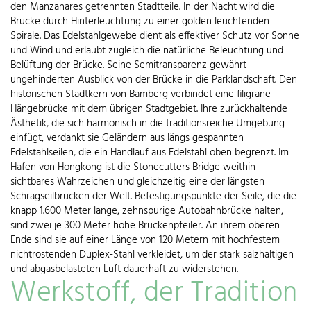
den Manzanares getrennten Stadtteile. In der Nacht wird die
Brücke durch Hinterleuchtung zu einer golden leuchtenden
Spirale. Das Edelstahlgewebe dient als effektiver Schutz vor Sonne
und Wind und erlaubt zugleich die natürliche Beleuchtung und
Belüftung der Brücke. Seine Semitransparenz gewährt
ungehinderten Ausblick von der Brücke in die Parklandschaft. Den
historischen Stadtkern von Bamberg verbindet eine filigrane
Hängebrücke mit dem übrigen Stadtgebiet. Ihre zurückhaltende
Ästhetik, die sich harmonisch in die traditionsreiche Umgebung
einfügt, verdankt sie Geländern aus längs gespannten
Edelstahlseilen, die ein Handlauf aus Edelstahl oben begrenzt. Im
Hafen von Hongkong ist die Stonecutters Bridge weithin
sichtbares Wahrzeichen und gleichzeitig eine der längsten
Schrägseilbrücken der Welt. Befestigungspunkte der Seile, die die
knapp 1.600 Meter lange, zehnspurige Autobahnbrücke halten,
sind zwei je 300 Meter hohe Brückenpfeiler. An ihrem oberen
Ende sind sie auf einer Länge von 120 Metern mit hochfestem
nichtrostenden Duplex-Stahl verkleidet, um der stark salzhaltigen
und abgasbelasteten Luft dauerhaft zu widerstehen.
Werkstoff, der Tradition