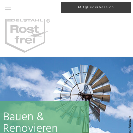
Mitgliederbereich
Bauen &
© Malajscy, AdobeStock
Renovieren