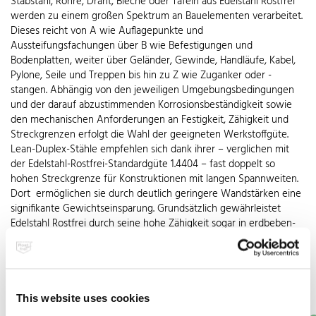
Stabstahl, Rohre, Draht, Bleche oder Tafeln aus Edelstahl Rostfrei
werden zu einem großen Spektrum an Bauelementen verarbeitet.
Dieses reicht von A wie Auflagepunkte und
Aussteifungsfachungen über B wie Befestigungen und
Bodenplatten, weiter über Geländer, Gewinde, Handläufe, Kabel,
Pylone, Seile und Treppen bis hin zu Z wie Zuganker oder -
stangen. Abhängig von den jeweiligen Umgebungsbedingungen
und der darauf abzustimmenden Korrosionsbeständigkeit sowie
den mechanischen Anforderungen an Festigkeit, Zähigkeit und
Streckgrenzen erfolgt die Wahl der geeigneten Werkstoffgüte.
Lean-Duplex-Stähle empfehlen sich dank ihrer – verglichen mit
der Edelstahl-Rostfrei-Standardgüte 1.4404 – fast doppelt so
hohen Streckgrenze für Konstruktionen mit langen Spannweiten.
Dort ermöglichen sie durch deutlich geringere Wandstärken eine
signifikante Gewichtseinsparung. Grundsätzlich gewährleistet
Edelstahl Rostfrei durch seine hohe Zähigkeit sogar in erdbeben-
oder hurrikangefährdeten Regionen die erforderliche sichere
Widerstandskraft. Ein nicht zu vernachlässigender wirtschaftlicher
Aspekt ist zudem der hohe Grad der Vorfertigung, der die
Montage an der Baustelle erleichtert und die dafür einzuplanende
Zeit entsprechend verkürzt.
This website uses cookies