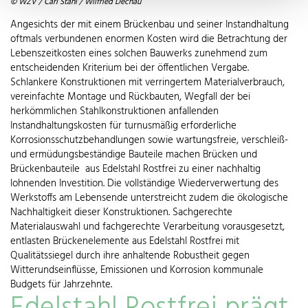
© WZV / Carl Stahl / Wilfried Dechau
Angesichts der mit einem Brückenbau und seiner Instandhaltung
oftmals verbundenen enormen Kosten wird die Betrachtung der
Lebenszeitkosten eines solchen Bauwerks zunehmend zum
entscheidenden Kriterium bei der öffentlichen Vergabe.
Schlankere Konstruktionen mit verringertem Materialverbrauch,
vereinfachte Montage und Rückbauten, Wegfall der bei
herkömmlichen Stahlkonstruktionen anfallenden
Instandhaltungskosten für turnusmäßig erforderliche
Korrosionsschutzbehandlungen sowie wartungsfreie, verschleiß-
und ermüdungsbeständige Bauteile machen Brücken und
Brückenbauteile aus Edelstahl Rostfrei zu einer nachhaltig
lohnenden Investition. Die vollständige Wiederverwertung des
Werkstoffs am Lebensende unterstreicht zudem die ökologische
Nachhaltigkeit dieser Konstruktionen. Sachgerechte
Materialauswahl und fachgerechte Verarbeitung vorausgesetzt,
entlasten Brückenelemente aus Edelstahl Rostfrei mit
Qualitätssiegel durch ihre anhaltende Robustheit gegen
Witterundseinflüsse, Emissionen und Korrosion kommunale
Budgets für Jahrzehnte.