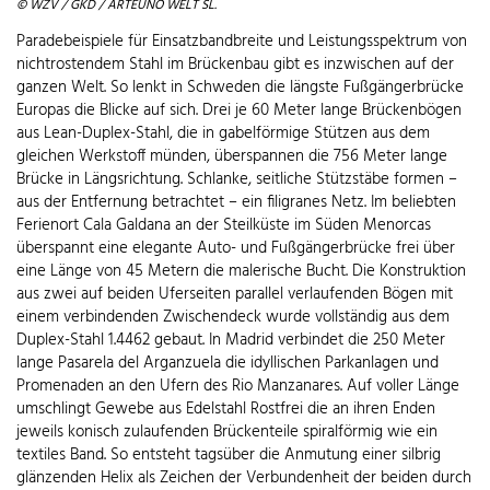
© WZV / GKD / ARTEUNO WELT SL.
Paradebeispiele für Einsatzbandbreite und Leistungsspektrum von
nichtrostendem Stahl im Brückenbau gibt es inzwischen auf der
ganzen Welt. So lenkt in Schweden die längste Fußgängerbrücke
Europas die Blicke auf sich. Drei je 60 Meter lange Brückenbögen
aus Lean-Duplex-Stahl, die in gabelförmige Stützen aus dem
gleichen Werkstoff münden, überspannen die 756 Meter lange
Brücke in Längsrichtung. Schlanke, seitliche Stützstäbe formen –
aus der Entfernung betrachtet – ein filigranes Netz. Im beliebten
Ferienort Cala Galdana an der Steilküste im Süden Menorcas
überspannt eine elegante Auto- und Fußgängerbrücke frei über
eine Länge von 45 Metern die malerische Bucht. Die Konstruktion
aus zwei auf beiden Uferseiten parallel verlaufenden Bögen mit
einem verbindenden Zwischendeck wurde vollständig aus dem
Duplex-Stahl 1.4462 gebaut. In Madrid verbindet die 250 Meter
lange Pasarela del Arganzuela die idyllischen Parkanlagen und
Promenaden an den Ufern des Rio Manzanares. Auf voller Länge
umschlingt Gewebe aus Edelstahl Rostfrei die an ihren Enden
jeweils konisch zulaufenden Brückenteile spiralförmig wie ein
textiles Band. So entsteht tagsüber die Anmutung einer silbrig
glänzenden Helix als Zeichen der Verbundenheit der beiden durch