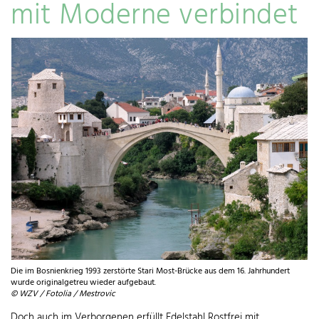
mit Moderne verbindet
Die im Bosnienkrieg 1993 zerstörte Stari Most-Brücke aus dem 16. Jahrhundert
wurde originalgetreu wieder aufgebaut.
© WZV / Fotolia / Mestrovic
Doch auch im Verborgenen erfüllt Edelstahl Rostfrei mit