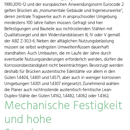
1990:2010-12 und der europäischen Anwendungsnorm Eurocode 2
gelten Brücken als „monumentale Gebäude und Ingenieurwerke“,
deren zentrale Tragwerke auch in anspruchsvoller Umgebung
mindestens 100 Jahre halten müssen. Gefragt sind hier
Befestigungen und Bauteile aus nichtrostenden Stählen mit
Qualitätssiegel und den Widerstandsklassen III, IV oder V gemäß
der ABZ Z-30.3-6. Neben der alltäglichen Nutzungsbelastung
müssen sie selbst widrigsten Umwelteinflüssen dauerhaft
standhalten. Auch Umbauten, die im Laufe der Jahre durch
eventuelle Nutzungsänderungen erforderlich werden, dürfen die
Korrosionsbeständigkeit nicht beeinträchtigen. Bevorzugt werden
deshalb für Brücken austenitische Edelstähle vor allem in den
Güten 1.4404, 1.4401 und 1.4571, aber auch in weniger korrosiven
Umgebungen 1.4301 und 1.4307 eingesetzt. Zunehmend wählen
die Planer auch nichtrostende austenitisch-ferritische Lean-
Duplex-Stähle der Güten 1.4162, 1.4482, 1.4062 oder 1.4362.
Mechanische Festigkeit
und hohe