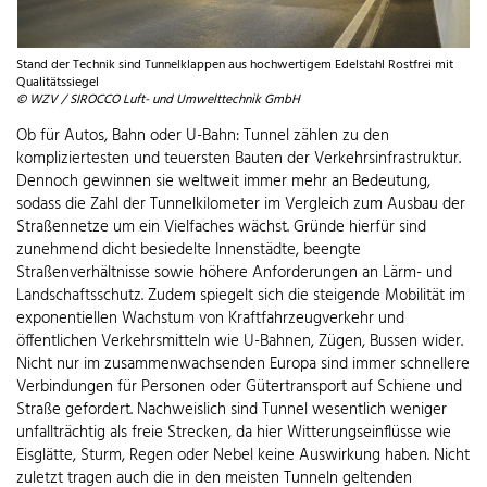
Stand der Technik sind Tunnelklappen aus hochwertigem Edelstahl Rostfrei mit
Qualitätssiegel
© WZV / SIROCCO Luft- und Umwelttechnik GmbH
Ob für Autos, Bahn oder U-Bahn: Tunnel zählen zu den
kompliziertesten und teuersten Bauten der Verkehrsinfrastruktur.
Dennoch gewinnen sie weltweit immer mehr an Bedeutung,
sodass die Zahl der Tunnelkilometer im Vergleich zum Ausbau der
Straßennetze um ein Vielfaches wächst. Gründe hierfür sind
zunehmend dicht besiedelte Innenstädte, beengte
Straßenverhältnisse sowie höhere Anforderungen an Lärm- und
Landschaftsschutz. Zudem spiegelt sich die steigende Mobilität im
exponentiellen Wachstum von Kraftfahrzeugverkehr und
öffentlichen Verkehrsmitteln wie U-Bahnen, Zügen, Bussen wider.
Nicht nur im zusammenwachsenden Europa sind immer schnellere
Verbindungen für Personen oder Gütertransport auf Schiene und
Straße gefordert. Nachweislich sind Tunnel wesentlich weniger
unfallträchtig als freie Strecken, da hier Witterungseinflüsse wie
Eisglätte, Sturm, Regen oder Nebel keine Auswirkung haben. Nicht
zuletzt tragen auch die in den meisten Tunneln geltenden