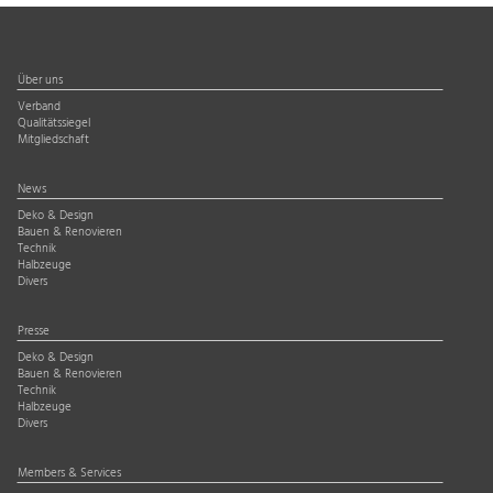
Über uns
Verband
Qualitätssiegel
Mitgliedschaft
News
Deko & Design
Bauen & Renovieren
Technik
Halbzeuge
Divers
Presse
Deko & Design
Bauen & Renovieren
Technik
Halbzeuge
Divers
Members & Services