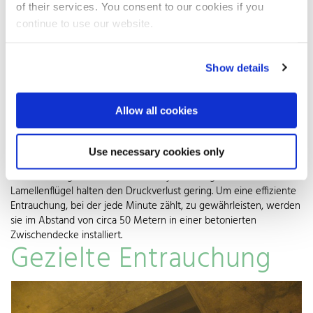
unmittelbarer Nähe des Brandherds zwei bis drei Tunnelklappen,
of their services. You consent to our cookies if you
während alle anderen Lüftungsklappen hochdicht verschlossen
continue to use our website.
werden. Gleichzeitig stellen sich die Absaugventilatoren
automatisch auf höchste Leistungsstufe um. So wird der
Wirkungsgrad der Entrauchung im Umkreis von 200 Metern zum
Show details
konkreten Brandort maximal ausgeschöpft und nicht betroffene
Tunnelabschnitte werden vor giften Gasen und Rauch geschützt.
Anzahl und Anordnung der Tunnelklappen müssen individuell auf
Allow all cookies
die jeweiligen Tunnelparameter – Länge, Anzahl der Röhren,
Verkehrsdichte und -art, Steigung oder Gefälle, Anteil von LKW
und Gefahrguttransporten – ausgelegt werden. Je nach lokaler
Use necessary cookies only
Anforderung sind sie mit gleich- oder gegenläufig drehenden
Lamellen ausgestattet. Deren aerodynamisch geformte
Lamellenflügel halten den Druckverlust gering. Um eine effiziente
Entrauchung, bei der jede Minute zählt, zu gewährleisten, werden
sie im Abstand von circa 50 Metern in einer betonierten
Zwischendecke installiert.
Gezielte Entrauchung