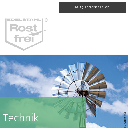
Mitgliederbereich
Technik
© Malajscy, AdobeStock