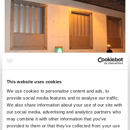
Ob für Autos, Bahn oder U-Bahn: Tunnel zählen zu den kompliziertesten und
This website uses cookies
teuersten Bauten der Verkehrsinfrastruktur.
© WZV / TROX GmbH
We use cookies to personalise content and ads, to
provide social media features and to analyse our traffic.
Elementarer Bestandteil dieser Systeme sind Lüftungs- und
We also share information about your use of our site with
Entrauchungsanlagen mit Tunnelklappen aus Edelstahl Rostfrei. Sie
tragen maßgeblich dazu bei, die Zeitspanne zur Selbstrettung zu
our social media, advertising and analytics partners who
verlängern und eine schnellere Brandbekämpfung zu ermöglichen.
may combine it with other information that you’ve
Sobald Brandmelder Rauch bemerken, öffnen sich ferngesteuert in
provided to them or that they’ve collected from your use