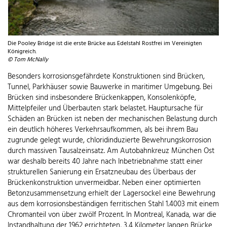
Die Pooley Bridge ist die erste Brücke aus Edelstahl Rostfrei im Vereinigten
Königreich.
© Tom McNally
Besonders korrosionsgefährdete Konstruktionen sind Brücken,
Tunnel, Parkhäuser sowie Bauwerke in maritimer Umgebung. Bei
Brücken sind insbesondere Brückenkappen, Konsolenköpfe,
Mittelpfeiler und Überbauten stark belastet. Hauptursache für
Schäden an Brücken ist neben der mechanischen Belastung durch
ein deutlich höheres Verkehrsaufkommen, als bei ihrem Bau
zugrunde gelegt wurde, chloridinduzierte Bewehrungskorrosion
durch massiven Tausalzeinsatz. Am Autobahnkreuz München Ost
war deshalb bereits 40 Jahre nach Inbetriebnahme statt einer
strukturellen Sanierung ein Ersatzneubau des Überbaus der
Brückenkonstruktion unvermeidbar. Neben einer optimierten
Betonzusammensetzung erhielt der Lagersockel eine Bewehrung
aus dem korrosionsbeständigen ferritischen Stahl 1.4003 mit einem
Chromanteil von über zwölf Prozent. In Montreal, Kanada, war die
Instandhaltung der 1962 errichteten, 3,4 Kilometer langen Brücke