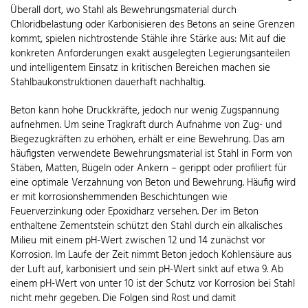
Überall dort, wo Stahl als Bewehrungsmaterial durch
Chloridbelastung oder Karbonisieren des Betons an seine Grenzen
kommt, spielen nichtrostende Stähle ihre Stärke aus: Mit auf die
konkreten Anforderungen exakt ausgelegten Legierungsanteilen
und intelligentem Einsatz in kritischen Bereichen machen sie
Stahlbaukonstruktionen dauerhaft nachhaltig.
Beton kann hohe Druckkräfte, jedoch nur wenig Zugspannung
aufnehmen. Um seine Tragkraft durch Aufnahme von Zug- und
Biegezugkräften zu erhöhen, erhält er eine Bewehrung. Das am
häufigsten verwendete Bewehrungsmaterial ist Stahl in Form von
Stäben, Matten, Bügeln oder Ankern – gerippt oder profiliert für
eine optimale Verzahnung von Beton und Bewehrung. Häufig wird
er mit korrosionshemmenden Beschichtungen wie
Feuerverzinkung oder Epoxidharz versehen. Der im Beton
enthaltene Zementstein schützt den Stahl durch ein alkalisches
Milieu mit einem pH-Wert zwischen 12 und 14 zunächst vor
Korrosion. Im Laufe der Zeit nimmt Beton jedoch Kohlensäure aus
der Luft auf, karbonisiert und sein pH-Wert sinkt auf etwa 9. Ab
einem pH-Wert von unter 10 ist der Schutz vor Korrosion bei Stahl
nicht mehr gegeben. Die Folgen sind Rost und damit