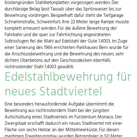
Kostengründen Stahlbetonplatten vorgezogen werden. Der
durchlässige Belag lässt Tausalz über das Spritzwasser bis zur
Bewehrung vordringen. Beispielhaft dafür steht die Tiefgarage
Schrammstraße, Schweinfurt. Ihre 22 Meter lange Rampe musste
komplett erneuert werden. Für die äußere Bewehrung der
Fahrbahn und die quer zur Fahrtrichtung angeordneten
Sollrissfugen fiel die Wahl auf Edelstahl der Güte 1.4003. Im Zuge
einer Sanierung des 1966 errichteten Parkhauses Bern wurde für
die Anschlussbewehrung und die Bewehrung des neuen, sehr
dichten Überbetons auf den Geschossdecken ebenfalls
nichtrostender Stahl 1.4003 gewählt.
Edelstahlbewehrung für
neues Stadtviertel
Eine besonders herausfordernde Aufgabe übernimmt die
Bewehrung aus nichtrostendem Stahl bei der jüngsten
Aufschüttung eines Stadtviertels im Fürstentum Monaco. Der
Zwergstaat erschafft dadurch ein neues Stadtviertel mit einer
Fläche von sechs Hektar an der Mittelmeerküste. Für diesen
maritimen Erweiterungsbau wurden Betonpfeiler in 50 Meter