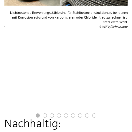
und
Nichtrostende Bewehrungsstähle sind für Stahlbetonkonstruktionen, bei denen
ahl
mit Korrosion aufgrund von Karbonisieren oder Chlorideintrag zu rechnen ist,
A
en.
stets erste Wahl.
nox
© WZV/Scheibinox
Nachhaltig: