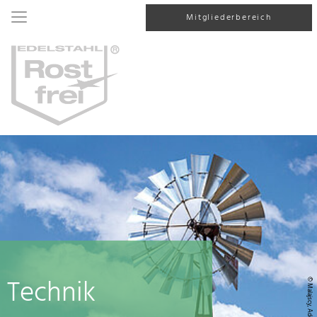
Mitgliederbereich
Technik
© Malajscy, AdobeStock