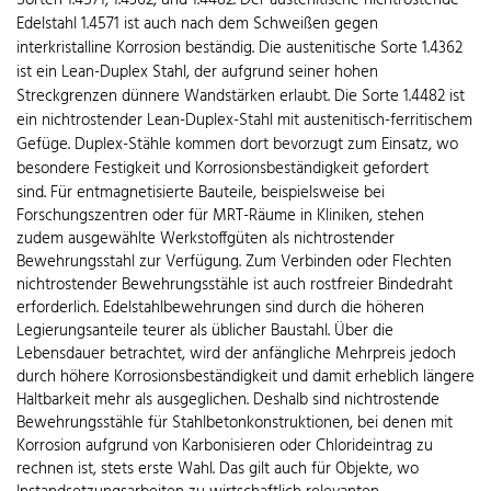
Sorten 1.4571, 1.4362, und 1.4482. Der austenitische nichtrostende
Edelstahl 1.4571 ist auch nach dem Schweißen gegen
interkristalline Korrosion beständig. Die austenitische Sorte 1.4362
ist ein Lean-Duplex Stahl, der aufgrund seiner hohen
Streckgrenzen dünnere Wandstärken erlaubt. Die Sorte 1.4482 ist
ein nichtrostender Lean-Duplex-Stahl mit austenitisch-ferritischem
Gefüge. Duplex-Stähle kommen dort bevorzugt zum Einsatz, wo
besondere Festigkeit und Korrosionsbeständigkeit gefordert
sind.
Für entmagnetisierte Bauteile, beispielsweise bei
Forschungszentren oder für MRT-Räume in Kliniken, stehen
zudem ausgewählte Werkstoffgüten als nichtrostender
Bewehrungsstahl zur Verfügung. Zum Verbinden oder Flechten
nichtrostender Bewehrungsstähle ist auch rostfreier Bindedraht
erforderlich. Edelstahlbewehrungen sind durch die höheren
Legierungsanteile teurer als üblicher Baustahl. Über die
Lebensdauer betrachtet, wird der anfängliche Mehrpreis jedoch
durch höhere Korrosionsbeständigkeit und damit erheblich längere
Haltbarkeit mehr als ausgeglichen. Deshalb sind nichtrostende
Bewehrungsstähle für Stahlbetonkonstruktionen, bei denen mit
Korrosion aufgrund von Karbonisieren oder Chlorideintrag zu
rechnen ist, stets erste Wahl. Das gilt auch für Objekte, wo