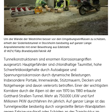
Um die Wände der Weströhre besser vor den Umgebungseinflüssen zu schützen,
erhielt der Söderledstunnel in Stockholm beidseitig auf ganzer Länge
Anprallelemente mit einer Bewehrung aus Edelstahl.
© WZV/Täby BrandskyddsTeknik AB
Tunnelkonstruktionen sind enormen Korrosionsangriffen
ausgesetzt: Hauptgefährder sind chloridhaltige Taumittel, hohe
Schwefeldioxidgehalte durch Autoabgase und
Spannungsrisskorrosion durch dynamische Belastungen.
Insbesondere Portale, Innenwände, Stützmauern, Decken und
Notgehwege sind davon vielerorts betroffen. Einer der wichtigsten
Korridore durch die Alpen ist der von 1970 bis 1980 erbaute
Gotthard-Straßen-Tunnel. Mehr als 750.000 LKW und fünf
Millionen PKW durchfahren ihn jährlich. Auf ganzer Länge ist das
Tunnelgewölbe beidseitig durch vorgestellte Beton-Wandplatten
gegen Fahrzeugaufprall oder Schäden an der Tragstruktur im