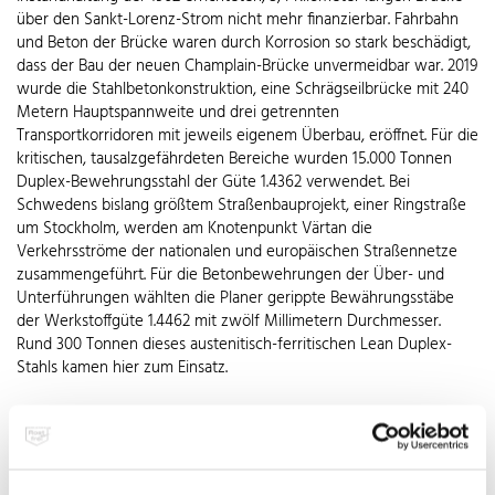
über den Sankt-Lorenz-Strom nicht mehr finanzierbar. Fahrbahn
und Beton der Brücke waren durch Korrosion so stark beschädigt,
dass der Bau der neuen Champlain-Brücke unvermeidbar war. 2019
wurde die Stahlbetonkonstruktion, eine Schrägseilbrücke mit 240
Metern Hauptspannweite und drei getrennten
Transportkorridoren mit jeweils eigenem Überbau, eröffnet. Für die
kritischen, tausalzgefährdeten Bereiche wurden 15.000 Tonnen
Duplex-Bewehrungsstahl der Güte 1.4362 verwendet. Bei
Schwedens bislang größtem Straßenbauprojekt, einer Ringstraße
um Stockholm, werden am Knotenpunkt Värtan die
Verkehrsströme der nationalen und europäischen Straßennetze
zusammengeführt. Für die Betonbewehrungen der Über- und
Unterführungen wählten die Planer gerippte Bewährungsstäbe
der Werkstoffgüte 1.4462 mit zwölf Millimetern Durchmesser.
Rund 300 Tonnen dieses austenitisch-ferritischen Lean Duplex-
Stahls kamen hier zum Einsatz.
Zwei Jahre nach dem verheerenden Einsturz der Autobahnbrücke
Ponte Morandi in Genua im Jahr 2018 wurde die von Renzo Piano
entworfene San-Giorgio Brücke – 1.100 Meter lang, 30 Meter breit
und etwa 56 Meter hoch – eröffnet. 18 Stahlbetonpfeiler tragen