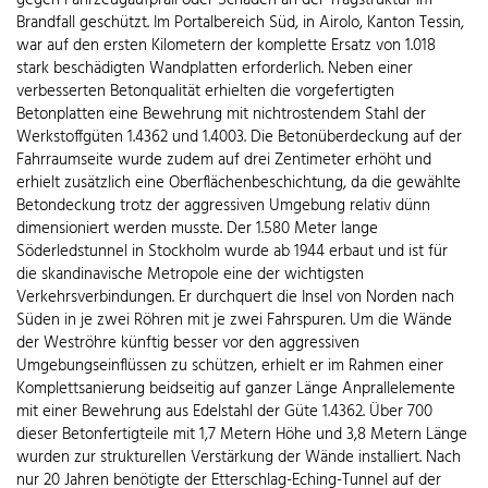
Brandfall geschützt. Im Portalbereich Süd, in Airolo, Kanton Tessin,
war auf den ersten Kilometern der komplette Ersatz von 1.018
stark beschädigten Wandplatten erforderlich. Neben einer
verbesserten Betonqualität erhielten die vorgefertigten
Betonplatten eine Bewehrung mit nichtrostendem Stahl der
Werkstoffgüten 1.4362 und 1.4003. Die Betonüberdeckung auf der
Fahrraumseite wurde zudem auf drei Zentimeter erhöht und
erhielt zusätzlich eine Oberflächenbeschichtung, da die gewählte
Betondeckung trotz der aggressiven Umgebung relativ dünn
dimensioniert werden musste. Der 1.580 Meter lange
Söderledstunnel in Stockholm wurde ab 1944 erbaut und ist für
die skandinavische Metropole eine der wichtigsten
Verkehrsverbindungen. Er durchquert die Insel von Norden nach
Süden in je zwei Röhren mit je zwei Fahrspuren. Um die Wände
der Weströhre künftig besser vor den aggressiven
Umgebungseinflüssen zu schützen, erhielt er im Rahmen einer
Komplettsanierung beidseitig auf ganzer Länge Anprallelemente
mit einer Bewehrung aus Edelstahl der Güte 1.4362. Über 700
dieser Betonfertigteile mit 1,7 Metern Höhe und 3,8 Metern Länge
wurden zur strukturellen Verstärkung der Wände installiert. Nach
nur 20 Jahren benötigte der Etterschlag-Eching-Tunnel auf der