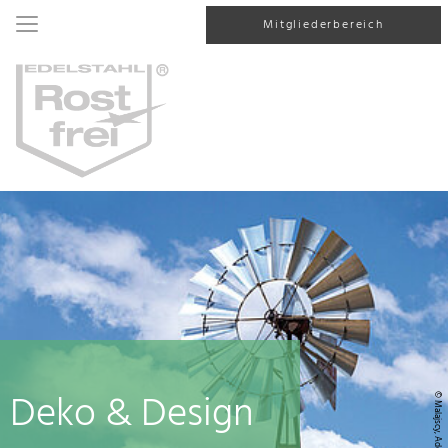
Mitgliederbereich
Deko & Design
© Malajscy, AdobeStock