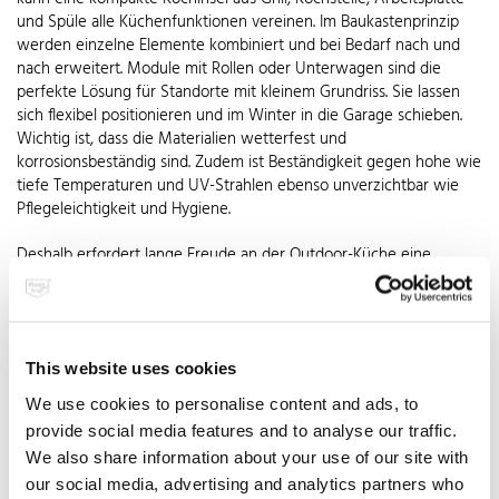
und Spüle alle Küchenfunktionen vereinen. Im Baukastenprinzip
werden einzelne Elemente kombiniert und bei Bedarf nach und
nach erweitert. Module mit Rollen oder Unterwagen sind die
perfekte Lösung für Standorte mit kleinem Grundriss. Sie lassen
sich flexibel positionieren und im Winter in die Garage schieben.
Wichtig ist, dass die Materialien wetterfest und
korrosionsbeständig sind. Zudem ist Beständigkeit gegen hohe wie
tiefe Temperaturen und UV-Strahlen ebenso unverzichtbar wie
Pflegeleichtigkeit und Hygiene.
Deshalb erfordert lange Freude an der Outdoor-Küche eine
ähnlich sorgfältige Planung und Materialwahl wie eine normale
Einbauküche. Das beginnt mit dem Standort, seiner Größe, Lage
und der Stabilität des Untergrunds. Vorteilhaft ist auch eine
Überdachung als Schutz vor Sonne und Regen. Je näher die
This website uses cookies
Außenküche am Haus platziert wird, desto unkomplizierter ist
zudem der Zugriff auf Strom, Gas und Wasser. Auch die geplante
We use cookies to personalise content and ads, to
Nutzung will von vorneherein gut überlegt sein: Wie oft, wie
provide social media features and to analyse our traffic.
lange im Jahr, wie und mit wie vielen Gästen soll der Kochplatz im
We also share information about your use of our site with
Freien entspannten Genuss ermöglichen? Bei der Ausstattung
our social media, advertising and analytics partners who
sollten Grillstation, Gas- oder Induktionskochfeld, ausreichend