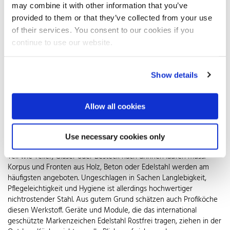
Arbeitsfläche und Spüle ganz oben auf der Liste stehen. Für einen
may combine it with other information that you’ve
Gasgrill spricht, dass er weder rußt noch raucht. Speziell für
provided to them or that they’ve collected from your use
Outdoor-Küchen gibt es in die Küchenzeile integrierte Modelle aus
of their services. You consent to our cookies if you
Edelstahl Rostfrei mit Gasbrenner, die durch eine doppelwandige
continue to use our website.
Edelstahlhülle vor Feuchtigkeit geschützt sind. Natürlich lassen sich
auch praktische Extras wie ein Teppanyaki-, Plancha- oder
Kamado-Grill sowie ein Seitenbrenner in die Outdoor-Küche
Show details
einbauen.
Die Wasserversorgung der Spüle kann mit dem Gartenschlauch
Allow all cookies
erfolgen, der mit einem Stecksystem montiert wird. Ein Outdoor-
Kühlschrank gewährleistet, dass jederzeit kühle Getränke
griffbereit sind. Außerdem darf genügend Stauraum in Schränken,
Use necessary cookies only
Regalen oder Schubladen nicht fehlen, damit man nicht für jedes
Teil wie Teller, Gläser oder Besteck nach drinnen laufen muss.
Korpus und Fronten aus Holz, Beton oder Edelstahl werden am
häufigsten angeboten. Ungeschlagen in Sachen Langlebigkeit,
Pflegeleichtigkeit und Hygiene ist allerdings hochwertiger
nichtrostender Stahl. Aus gutem Grund schätzen auch Profiköche
diesen Werkstoff. Geräte und Module, die das international
geschützte Markenzeichen Edelstahl Rostfrei tragen, ziehen in der