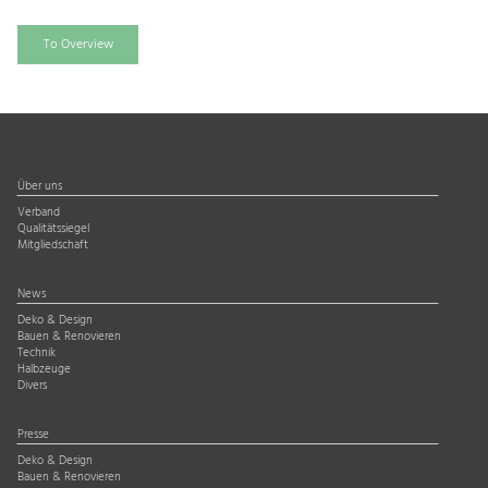
To Overview
Über uns
Verband
Qualitätssiegel
Mitgliedschaft
News
Deko & Design
Bauen & Renovieren
Technik
Halbzeuge
Divers
Presse
Deko & Design
Bauen & Renovieren