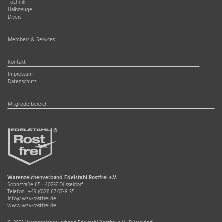
Technik
Halbzeuge
Divers
Members & Services
Kontakt
Impressum
Datenschutz
Mitgliederbereich
Warenzeichenverband Edelstahl Rostfrei e.V.
Sohnstraße 65 · 40237 Düsseldorf
Telefon:
+49 (0)211 67 07-8 35
info@wzv-rostfrei.de
www.wzv-rostfrei.de