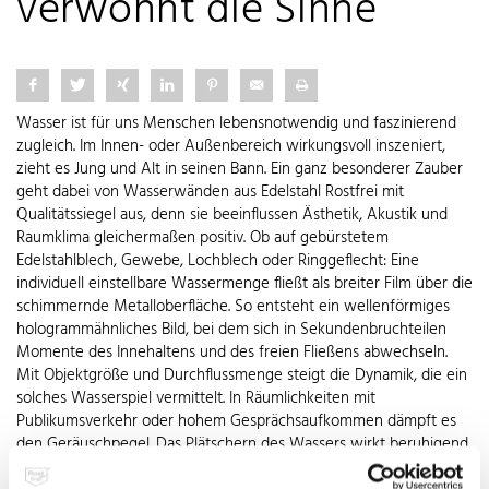
verwöhnt die Sinne
Wasser ist für uns Menschen lebensnotwendig und faszinierend
zugleich. Im Innen- oder Außenbereich wirkungsvoll inszeniert,
zieht es Jung und Alt in seinen Bann. Ein ganz besonderer Zauber
geht dabei von Wasserwänden aus Edelstahl Rostfrei mit
Qualitätssiegel aus, denn sie beeinflussen Ästhetik, Akustik und
Raumklima gleichermaßen positiv. Ob auf gebürstetem
Edelstahlblech, Gewebe, Lochblech oder Ringgeflecht: Eine
individuell einstellbare Wassermenge fließt als breiter Film über die
schimmernde Metalloberfläche. So entsteht ein wellenförmiges
hologrammähnliches Bild, bei dem sich in Sekundenbruchteilen
Momente des Innehaltens und des freien Fließens abwechseln.
Mit Objektgröße und Durchflussmenge steigt die Dynamik, die ein
solches Wasserspiel vermittelt. In Räumlichkeiten mit
Publikumsverkehr oder hohem Gesprächsaufkommen dämpft es
den Geräuschpegel. Das Plätschern des Wassers wirkt beruhigend
auf die Atmosphäre und schafft eine angenehm diskrete Akustik.