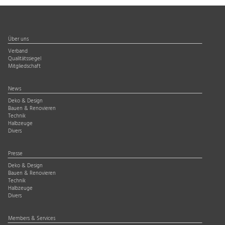
Über uns
Verband
Qualitätssiegel
Mitgliedschaft
News
Deko & Design
Bauen & Renovieren
Technik
Halbzeuge
Divers
Presse
Deko & Design
Bauen & Renovieren
Technik
Halbzeuge
Divers
Members & Services