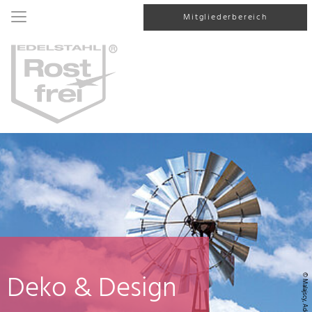
Mitgliederbereich
Deko & Design
© Malajscy, AdobeStock