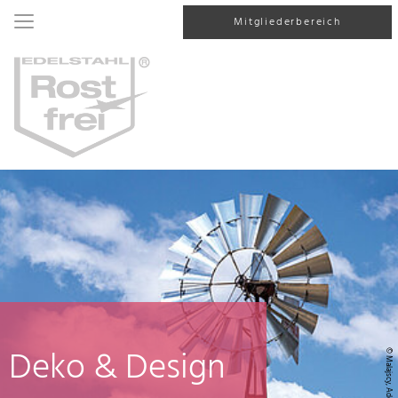
Mitgliederbereich
Deko & Design
© Malajscy, AdobeStock