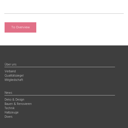
To Overview
Über uns
Verband
Qualitätssiegel
Mitgliedschaft
News
Deko & Design
Bauen & Renovieren
Technik
Halbzeuge
Divers