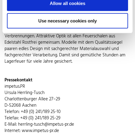
Allow all cookies
Wird die Schale nur bei Bedarf im Freien aufgestellt, sind leichtere,
platzsparende Konstruktionen aus Edelstahl Rostfrei ideal. Für den
gehobenen Anspruch stehen Modelle mit Innen- und
Use necessary cookies only
Außenschale zur Verfügung. Während die innere das Feuer
ebenso sicher wie dekorativ aufnimmt, schützt die äußere vor
Verbrennungen. Attraktive Optik ist allen Feuerschalen aus
Edelstahl Rostfrei gemeinsam. Modelle mit dem Qualitätssiegel
paaren edles Design mit sachgerechter Materialauswahl und
fachgerechter Verarbeitung. Damit sind gemütliche Stunden am
Lagerfeuer für viele Jahre gesichert.
Pressekontakt
impetus.PR
Ursula Herrling-Tusch
Charlottenburger Allee 27–29
D-52068 Aachen
Telefon: +49 (0) 241/189 25-10
Telefax: +49 (0) 241/189 25-29
E-Mail: herrling-tusch@impetus-pr.de
Internet: www.impetus-pr.de