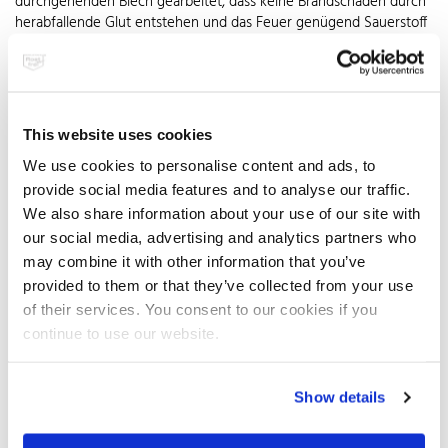
durchgehenden Blech gearbeitet, dass keine Brandschäden durch
herabfallende Glut entstehen und das Feuer genügend Sauerstoff
erhält. Mit zusätzlichen Funkenschutzgittern aus nichtrostendem
Stahl geht man auch in beengten räumlichen Verhältnissen auf
Nummer sicher. Natürlich gilt es, auch den Untergrund
entsprechend vor der auftretenden Hitze zu schützen und ein
Umkippen der Schale zu verhindern. Deshalb sollte man beim Kauf
This website uses cookies
einer Feuerschale auf ein standsicheres Untergestell achten, das
We use cookies to personalise content and ads, to
ausreichenden Abstand zum Boden gewährleistet. Wichtig ist,
dass auch die Füße und Halterungen der Feuerstelle aus
provide social media features and to analyse our traffic.
nichtrostendem Stahl sind, damit sie auf empfindlichen Flächen
We also share information about your use of our site with
keine unschönen Rostflecke hinterlassen. Feuerschalen aus
our social media, advertising and analytics partners who
Edelstahl Rostfrei lassen sich zudem ganz einfach reinigen und
may combine it with other information that you’ve
trotzen dauerhaft Wind und Wetter. Ihre robuste Widerstandskraft
provided to them or that they’ve collected from your use
bewahrt sie auch vor Beulen und hält der Hitze des Feuers lange
of their services. You consent to our cookies if you
Jahre stand. So setzen sie auch in unbenutztem Zustand attraktive
continue to use our website.
Akzente in der heimischen Freizeitoase.
Für maßgeschneiderten Genuss am Feuer sorgt das passende
Zubehör. Nicht fehlen sollte ein Schürhaken aus Edelstahl, um die
Show details
Glut in der Schale optimal zu verteilen. Wer seine Feuerschale
zum Grillen benutzen möchte, sollte auf einen Grilleinsatz achten.