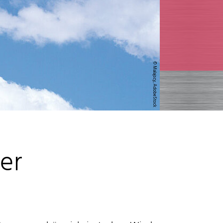
© Malajscy, AdobeStock
er