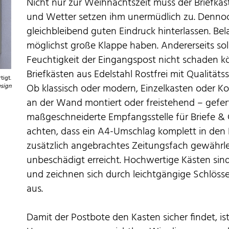
Nicht nur zur Weihnachtszeit muss der Briefkas
und Wetter setzen ihm unermüdlich zu. Dennoch 
gleichbleibend guten Eindruck hinterlassen. Bela
möglichst große Klappe haben. Andererseits sol
Feuchtigkeit der Eingangspost nicht schaden 
Briefkästen aus Edelstahl Rostfrei mit Qualitäts
tigt.
Ob klassisch oder modern, Einzelkasten oder K
sign
an der Wand montiert oder freistehend – gefert
maßgeschneiderte Empfangsstelle für Briefe & 
achten, dass ein A4-Umschlag komplett in den K
zusätzlich angebrachtes Zeitungsfach gewährle
unbeschädigt erreicht. Hochwertige Kästen sind
und zeichnen sich durch leichtgängige Schlösse
aus.
Damit der Postbote den Kasten sicher findet, is