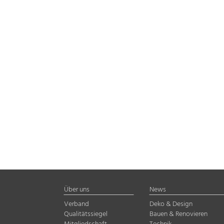
Über uns
News
Verband
Deko & Design
Qualitätssiegel
Bauen & Renovieren