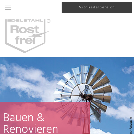
Mitgliederbereich
Bauen &
© Malajscy, AdobeStock
Renovieren