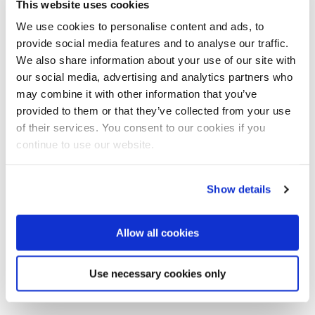
This website uses cookies
Vogelkot. Wer sich für einen Carport aus Edelstahl Rostfrei
entscheidet, ist dauerhaft auf der sicheren Seite. Denn dieser
We use cookies to personalise content and ads, to
punktet nicht nur durch Funktionalität, sondern verbindet sie
provide social media features and to analyse our traffic.
zugleich mit attraktiver Ästhetik. So wertet er das
We also share information about your use of our site with
Erscheinungsbild jedes Hauses auf. Der hochfeste Werkstoff
our social media, advertising and analytics partners who
überzeugt dabei durch seine Vielseitigkeit: Mattgeschliffene, leicht
may combine it with other information that you’ve
spiegelnde oder hochglänzende Oberflächen machen individuelle
provided to them or that they’ve collected from your use
Gestaltungswünsche wahr. Ob als Rankhilfe für Pflanzen, als
of their services. You consent to our cookies if you
filigranes Tragwerk oder im Zusammenspiel mit einer
Fotovoltaikanlage – mit Edelstahl Rostfrei ist alles möglich.
continue to use our website.
Seitenwandverkleidungen verwandeln das Dach fürs Auto in
einen geschlossenen Raum, der – wenn das Auto Platz macht –
zur gemütlichen Feier-Location umfunktioniert werden kann.
Show details
Durch eine zusätzliche gezielte Lichtsetzung mit
energiesparenden LEDs wird der Edelstahl-Carport auch nachts
zum glänzenden Highlight. Fachbetriebe, die das international
Allow all cookies
geschützte Markenzeichen Edelstahl Rostfrei tragen, beraten
Bauherren in allen Fragen von Gestaltung, Umsetzung und
Use necessary cookies only
individuellem Design.