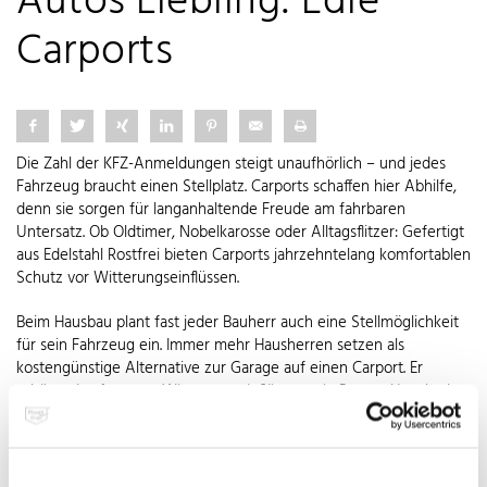
Autos Liebling: Edle
Carports
Die Zahl der KFZ-Anmeldungen steigt unaufhörlich – und jedes
Fahrzeug braucht einen Stellplatz. Carports schaffen hier Abhilfe,
denn sie sorgen für langanhaltende Freude am fahrbaren
Untersatz. Ob Oldtimer, Nobelkarosse oder Alltagsflitzer: Gefertigt
aus Edelstahl Rostfrei bieten Carports jahrzehntelang komfortablen
Schutz vor Witterungseinflüssen.
Beim Hausbau plant fast jeder Bauherr auch eine Stellmöglichkeit
für sein Fahrzeug ein. Immer mehr Hausherren setzen als
kostengünstige Alternative zur Garage auf einen Carport. Er
schützt das Auto vor Witterungseinflüssen wie Regen, Hagel oder
Schnee. So vermeidet er im Sommer das Aufheizen des
Innenraums durch Sonneneinstrahlung und erspart im Winter
lästiges Eiskratzen. Sogar die Optik des Autos gewinnt durch einen
Carport, denn er bewahrt es vor herabfallendem Laub oder