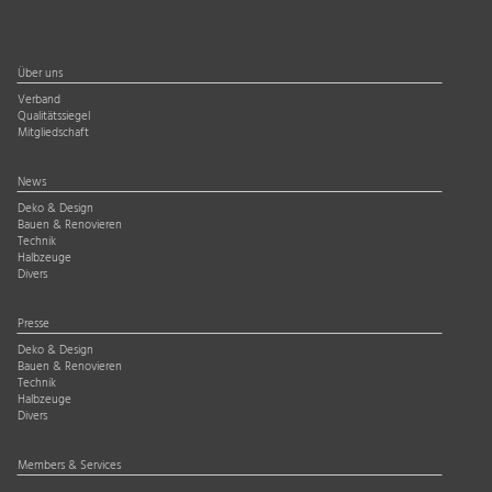
Über uns
Verband
Qualitätssiegel
Mitgliedschaft
News
Deko & Design
Bauen & Renovieren
Technik
Halbzeuge
Divers
Presse
Deko & Design
Bauen & Renovieren
Technik
Halbzeuge
Divers
Members & Services