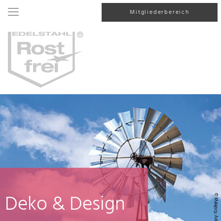
Mitgliederbereich
Deko & Design
© Malajscy, AdobeStock