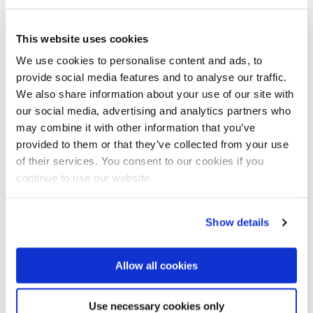
Komfort. In einem schmalen, schlauchförmigen Flur greift der
trendbewusste Hausbesitzer zu Wandhaken oder Knöpfen aus
Edelstahl – einzeln montiert oder auf einer schlichten Holzplatte
This website uses cookies
verschraubt. Aus Edelstahl gedreht sind stabförmige Wand- und
We use cookies to personalise content and ads, to
Garderobenhaken im Entrée ein starkes Statement. Zusätzlich mit
provide social media features and to analyse our traffic.
einer Nut versehen, finden Jacken und Mäntel dank
Aufhängeschlaufe Sicherheit. Als Clou lassen sich bei einigen
We also share information about your use of our site with
Modellen die einzelnen Haken bei Bedarf herausklappen. Das
our social media, advertising and analytics partners who
macht sie auch zur perfekten Gästegarderobe. Schöne
may combine it with other information that you’ve
Standgarderoben geben selbst kleinsten Fluren Flair: Rundum
provided to them or that they’ve collected from your use
abgehende Edelstahlarme bieten viel Platz für Jacken und Taschen.
of their services. You consent to our cookies if you
Mit einem ausreichend großen und schweren Fuß bewahren sie
continue to use our website.
auch bei schweren Mänteln Haltung. Durchorgansierte Edelstahl-
Garderoben verleihen geräumigen Fluren Ordnung mit
repräsentativem Charakter. Neben Haken und Kleiderstangen
Show details
bieten sie stilvolle Ablageflächen für Taschen, Handschuhe und
Schlüssel. Eine Hutablage nimmt nicht nur stylische
Kopfbedeckungen in Warteposition auf, sondern bietet auch viel
Allow all cookies
Platz für Schals und Tücher. Ein Schirmhalter mit Tropfschale
macht sie zum perfekten Allrounder. Passende Kleiderbügel aus
Edelstahl runden das Ensemble stilsicher ab. Dezent oder
Use necessary cookies only