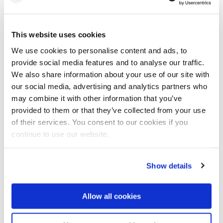
stand. Kombiniert mit Küchengeräten aus Edelstahl machen sie
jede Küche zum begehrten Blickfang. Ob elektrischer Entsafter
oder Mixer: In den passenden Trendteilen werden Fitnessdrinks
This website uses cookies
für Vitamin-Junkies und Smoothie-Fans zum stylischen Genuss. Er
bleibt auf lange Zeit ungetrübt, denn Obststückchen im
We use cookies to personalise content and ads, to
Edelstahlsieb des Entsafters oder an den Messern lassen sich
provide social media features and to analyse our traffic.
problemlos mit Wasser abspülen. Zum wahren Augenschmaus und
We also share information about your use of our site with
zur köstlichen Gaumenfreude werden eigene Backkreationen, die
our social media, advertising and analytics partners who
in einer der schicken Allround-Küchenmaschinen mit attraktivem
may combine it with other information that you’ve
Edelstahl-Sockel leicht gezaubert sind. Aber auch die angesagten
provided to them or that they’ve collected from your use
Toaster mit glänzender Oberfläche aus nichtrostendem Stahl
of their services. You consent to our cookies if you
machen in jeder Küche eine gute Figur. Dank Antifingerprint-
Beschichtung werden Butterfinger nicht zu bleibenden Souvenirs.
continue to use our website.
Bei trendbewussten Kaffee- und Teefreunden punkten
Wasserkocher oder Kaffeemaschinen mit glänzender Optik und
problemloser Reinigung. Nichtrostende Oberflächen und
Show details
Innenausstattungen garantieren dauerhafte Freude am Koffein-
oder Kräuterkick. Das i-Tüpfelchen beim Kaffeegenuss ist natürlich
der elektrische Milchaufschäumer. Modelle mit Edelstahl-Stab
Allow all cookies
verbiegen nicht und verführen zu kunstvollen Milchschaum-
Mustern. Blitzschnell hygienisch gereinigt, sind Schaumschläger