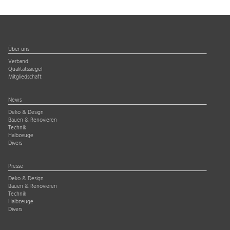
Über uns
Verband
Qualitätssiegel
Mitgliedschaft
News
Deko & Design
Bauen & Renovieren
Technik
Halbzeuge
Divers
Presse
Deko & Design
Bauen & Renovieren
Technik
Halbzeuge
Divers