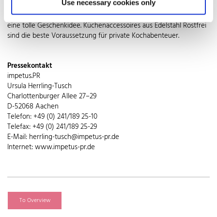
Use necessary cookies only
auch im Ruhezustand ein echter Hingucker. Die Liste der
trendigen Helfer lässt sich endlos fortsetzen und enthält immer
eine tolle Geschenkidee. Küchenaccessoires aus Edelstahl Rostfrei
sind die beste Voraussetzung für private Kochabenteuer.
Pressekontakt
impetus.PR
Ursula Herrling-Tusch
Charlottenburger Allee 27–29
D-52068 Aachen
Telefon: +49 (0) 241/189 25-10
Telefax: +49 (0) 241/189 25-29
E-Mail: herrling-tusch@impetus-pr.de
Internet: www.impetus-pr.de
To Overview