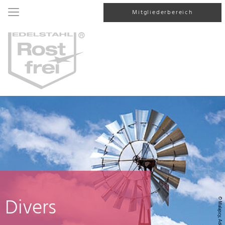
Mitgliederbereich
Divers
© Malajscy, AdobeStock