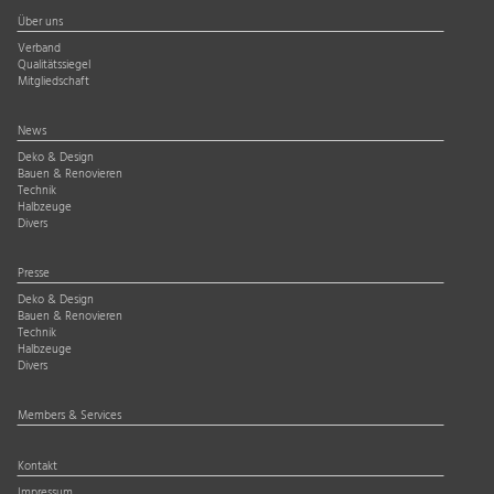
Über uns
Verband
Qualitätssiegel
Mitgliedschaft
News
Deko & Design
Bauen & Renovieren
Technik
Halbzeuge
Divers
Presse
Deko & Design
Bauen & Renovieren
Technik
Halbzeuge
Divers
Members & Services
Kontakt
Impressum