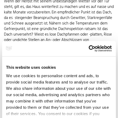
Wenn der Herbst mit seinem unbeständigen Wetter vor der Tür
steht, gilt es, das Haus winterfest zu machen und es auf nasse und
kalte Monate vorzubereiten. Ein empfindlicher Punkt ist das Dach,
da es steigender Beanspruchung durch Gewitter, Starkregenfälle
und Schnee ausgesetzt ist. Nähern sich die Temperaturen dem
Gefrierpunkt, ist eine gründliche Dachinspektion ratsam: Ist das
Dach unversehrt? Weist es lose Dachpfannen oder -platten, Risse
oder undichte Stellen an An- oder Abschlüssen von
Durchdringungen von Lüftern, Kaminen oder Antennen auf? Sind
die Dachrinnen vom Herbstlaub gereinigt, damit Wasser
problemlos ablaufen kann und ist die Dacheindeckung fest und
unbeschädigt? Ist dies nicht der Fall, kann stehendes Wasser auf
dem Dach zu einem ernsten Problem werden: Denn bereits durch
This website uses cookies
ein kleines Leck im Dach kann die Bausubstanz massiv Schaden
We use cookies to personalise content and ads, to
nehmen. Hier ist der richtige Werkstoff für die vielfältigen
provide social media features and to analyse our traffic.
Anwendungen im Dachbereich gefragt: Seit langem bewährt ist
We also share information about your use of our site with
hier Edelstahl Rostfrei mit Qualitätssiegel. Als Bedachungswerkstoff
überzeugt er ebenso durch seine unverwüstliche Langlebigkeit
our social media, advertising and analytics partners who
wie als Material für Regenrinne, Regenfallrohr oder Gully.
may combine it with other information that you’ve
Korrosion und Materialalterung gehören bei einer
provided to them or that they’ve collected from your use
Dachentwässerung mit Edelstahl Rostfrei der Vergangenheit an.
of their services. You consent to our cookies if you
So hält das Dach über Generationen zuverlässig dicht.