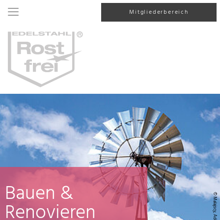
Mitgliederbereich
Bauen &
© Malajscy, AdobeStock
Renovieren