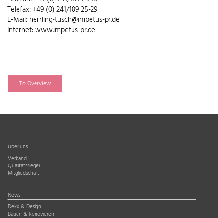
Telefax: +49 (0) 241/189 25-29
E-Mail: herrling-tusch@impetus-pr.de
Internet: www.impetus-pr.de
To Overview
Über uns
Verband
Qualitätssiegel
Mitgliedschaft
News
Deko & Design
Bauen & Renovieren