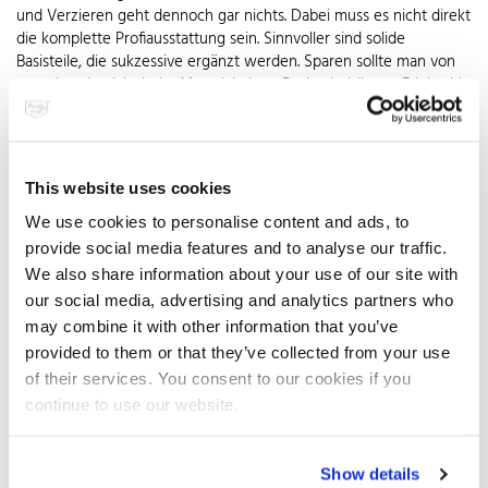
und Verzieren geht dennoch gar nichts. Dabei muss es nicht direkt
die komplette Profiausstattung sein. Sinnvoller sind solide
Basisteile, die sukzessive ergänzt werden. Sparen sollte man von
vorneherein nicht beim Material, denn Backzubehör aus Edelstahl
Rostfrei ist ein entscheidender Faktor für das Gelingen der
Köstlichkeiten. Rührschüsseln, Messbecher, Mixer und Co. aus
hochwertigem Edelstahl erleichtern nicht nur das Arbeiten,
sondern auch die anschließende Reinigung. Backformen, -bleche
This website uses cookies
und Liftböden aus dem kratz- und spülmaschinenfesten Material
leisten jahrzehntelang treue Dienste, ohne ihr glänzendes
We use cookies to personalise content and ads, to
Aussehen einzubüßen. Von Anfang an nicht fehlen dürfen auch
provide social media features and to analyse our traffic.
Küchensieb, Schneebesen und Waage. Mit einem Teigroller aus
We also share information about your use of our site with
Edelstahl lassen sich sogar schwere Teige ohne Kraftanstrengung
our social media, advertising and analytics partners who
leicht ausrollen. Anders als bei Modellen aus Holz oder Plastik
may combine it with other information that you’ve
bleibt die Oberfläche auch bei häufigem Gebrauch frei von
provided to them or that they’ve collected from your use
Kratzern. Deshalb ist die glatte Edelstahlrolle auch beim Eindecken
of their services. You consent to our cookies if you
mit Fondant ausgesprochen hilfreich. Teigschaber,
Tortenbodenteiler und Konditormesser, mit dem sich der fertige
continue to use our website.
Kuchen gleichmäßig mit Creme überziehen lässt, runden das Basis-
Set ab.
Show details