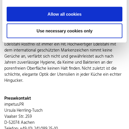
Zur Kür des Backzubehörs zählen dann beispielweise
Modellierwerkzeuge aus Edelstahl, um aus Marzipan, Blütenpaste
oder Schokolade dekorative Verzierungen zu zaubern. Wahlweise
Allow all cookies
mit weich abgerundeten Kanten oder scharf geschliffen,
ermöglichen sie ebenso filigranes wie sauberes Arbeiten. Kleiner
Use necessary cookies only
Tipp bei der Suche nach dem nächsten Geschenk für die beste
Freundin oder auch zum sich selbst Schenken: Backzubehör aus
Edelstahl Rostfrei ist immer ein Hit. Hochwertiger Edelstahl mit
dem international geschützten Markenzeichen nimmt keine
Gerüche an, verfärbt sich nicht und gewährleistet auch nach
Jahren zuverlässige Hygiene, da Keime und Bakterien an der
porenfreien Oberfläche keinen Halt finden. Nicht zuletzt ist die
schlichte, elegante Optik der Utensilien in jeder Küche ein echter
Hingucker.
Pressekontakt
impetus.PR
Ursula Herrling-Tusch
Vaalser Str. 259
D-52074 Aachen
Telefon: +49 (0) 241/189 25-10