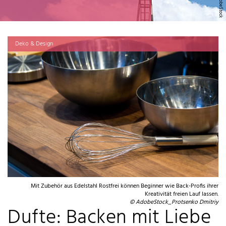
Deko & Design
Mit Zubehör aus Edelstahl Rostfrei können Beginner wie Back-Profis ihrer
Kreativität freien Lauf lassen.
© AdobeStock_Protsenko Dmitriy
Dufte: Backen mit Liebe