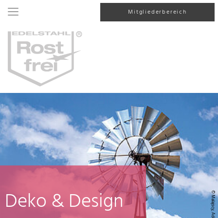
Mitgliederbereich
Deko & Design
© Malajscy, AdobeStock