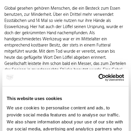
Global gesehen gehören Menschen, die ein Besteck zum Essen
benutzen, zur Minderheit. Über ein Drittel mehr verwendet
Essstäbchen und 14 Mal so viele nutzen nur ihre Hände als
Esswerkzeug. Hier hat auch der Löffel seinen Ursprung, wurde er
doch der gekrümmten Hand nachempfunden. Als
handgeschmiedetes Werkzeug war er im Mittelalter ein
entsprechend kostbarer Besitz, der stets in einem Futteral
mitgeführt wurde. Mit dem Tod wurde er vererbt, woran bis
heute das geflügelte Wort Den Löffel abgeben erinnert.
Gesellschaft leistete ihm schon bald ein Messer, das zum Zerteilen
der Speisen in mundgerechte Stücke benutzt wurde. Eine Gabel
hingegen galt lange Zeit als unmännlich oder sogar als
Verhöhnung Gottes, da er den Menschen Finger gegeben hatte.
Erst Ende des 17. Jahrhunderts lernte das Bürgertum das Essen mit
komplettem Besteck zu schätzen. Es sollte jedoch noch
This website uses cookies
zweihundert Jahre dauern, bis die Industrialisierung eine
preisgünstige Massenfertigung ermöglichte, die auch dem
We use cookies to personalise content and ads, to
einfachen Volk den Gebrauch von Messer und Gabel ermöglichte.
provide social media features and to analyse our traffic.
Pflegeleichte, absolut geschmacksneutrale Bestecke aus Edelstahl
We also share information about your use of our site with
Rostfrei mit Qualitätssiegel vollendeten den Siegeszug der
our social media, advertising and analytics partners who