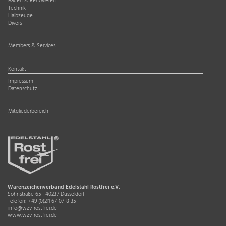
Bauen & Renovieren
Technik
Halbzeuge
Divers
Members & Services
Kontakt
Impressum
Datenschutz
Mitgliederbereich
Warenzeichenverband Edelstahl Rostfrei e.V.
Sohnstraße 65 · 40237 Düsseldorf
Telefon:
+49 (0)211 67 07-8 35
info@wzv-rostfrei.de
www.wzv-rostfrei.de