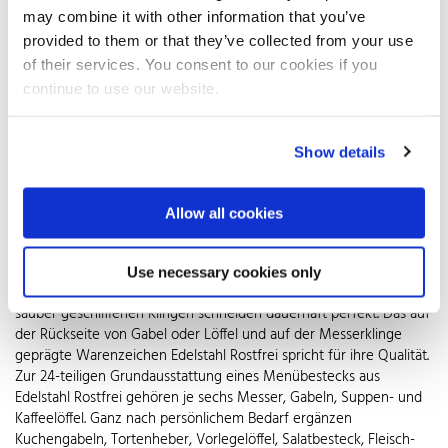
Esswerkzeuge auf die gedeckten Tische.
may combine it with other information that you’ve
Gut in Form
provided to them or that they’ve collected from your use
of their services. You consent to our cookies if you
Finger- und Fastfood zum Trotz achten immer mehr Menschen
continue to use our website.
auf Qualität und gepflegtes Ambiente, um persönlichen Stil und
Lebenskultur auszudrücken. Der Wunsch nach Nachhaltigkeit der
Werkstoffe und universeller Einsatzfähigkeit lässt Bestecke aus
Show details
Edelstahl glänzen. Sie erfüllen höchste Ansprüche – bei jedem
Anlass und für Speisen aller Art. Die schier grenzenlose Auswahl
an Design und Funktion macht ihren Kauf jedoch nicht gerade
Allow all cookies
einfach. Neben dem persönlichen Geschmack sollten Form und
Ergonomie entscheidend sein. Die Einzelteile müssen gut in der
Hand liegen und durch weiche Kanten an Gabel- und Löffelrand
Use necessary cookies only
die Berührung mit dem Mund angenehm machen. Nur Messer mit
sauber geschliffenen Klingen schneiden dauerhaft perfekt. Das auf
der Rückseite von Gabel oder Löffel und auf der Messerklinge
geprägte Warenzeichen Edelstahl Rostfrei spricht für ihre Qualität.
Zur 24-teiligen Grundausstattung eines Menübestecks aus
Edelstahl Rostfrei gehören je sechs Messer, Gabeln, Suppen- und
Kaffeelöffel. Ganz nach persönlichem Bedarf ergänzen
Kuchengabeln, Tortenheber, Vorlegelöffel, Salatbesteck, Fleisch-