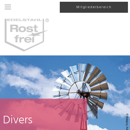
Mitgliederbereich
Divers
© Malajscy, AdobeStock