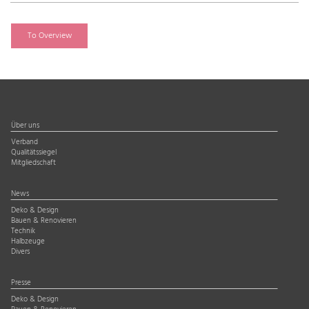
To Overview
Über uns
Verband
Qualitätssiegel
Mitgliedschaft
News
Deko & Design
Bauen & Renovieren
Technik
Halbzeuge
Divers
Presse
Deko & Design