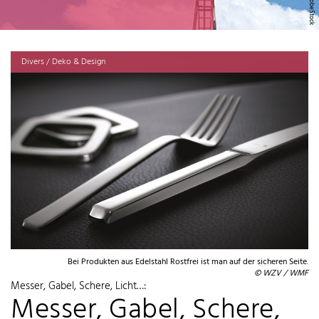
Divers / Deko & Design
Bei Produkten aus Edelstahl Rostfrei ist man auf der sicheren Seite.
© WZV / WMF
Messer, Gabel, Schere, Licht…:
Messer, Gabel, Schere,