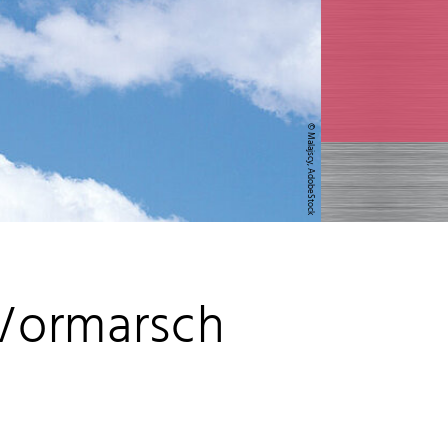
© Malajscy, AdobeStock
 Vormarsch