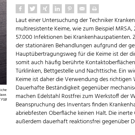
Laut einer Untersuchung der Techniker Kranken
multiresistente Keime, wie zum Beispiel MRSA, 
57.000 Infektionen bei Krankenhauspatienten. 
der stationären Behandlungen aufgrund der gef
Hauptübertragungsweg für die Keime ist der di
somit auch häufig berührte Kontaktoberflächen,
Türklinken, Bettgestelle und Nachttische. Ein w
Keime ist daher die Verwendung des richtigen W
Dauerhafte Beständigkeit gegenüber mechanis
liche
machen Edelstahl Rostfrei zum Werkstoff der W
laxe.
 FSB
Beanspruchung des Inventars finden Krankenha
abriebfesten Oberfläche keinen Halt. Die inerte 
außerdem dauerhaft reaktionsfrei gegenüber De