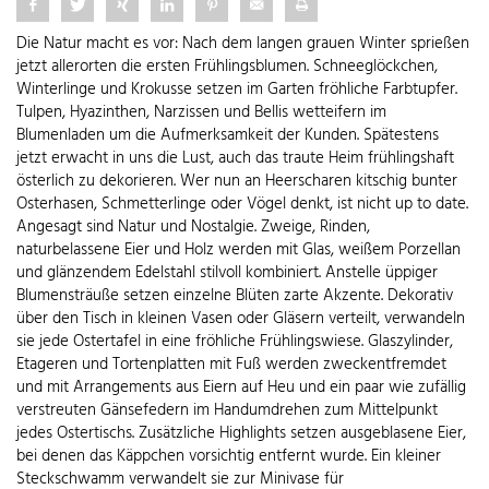
Die Natur macht es vor: Nach dem langen grauen Winter sprießen
jetzt allerorten die ersten Frühlingsblumen. Schneeglöckchen,
Winterlinge und Krokusse setzen im Garten fröhliche Farbtupfer.
Tulpen, Hyazinthen, Narzissen und Bellis wetteifern im
Blumenladen um die Aufmerksamkeit der Kunden. Spätestens
jetzt erwacht in uns die Lust, auch das traute Heim frühlingshaft
österlich zu dekorieren. Wer nun an Heerscharen kitschig bunter
Osterhasen, Schmetterlinge oder Vögel denkt, ist nicht up to date.
Angesagt sind Natur und Nostalgie. Zweige, Rinden,
naturbelassene Eier und Holz werden mit Glas, weißem Porzellan
und glänzendem Edelstahl stilvoll kombiniert. Anstelle üppiger
Blumensträuße setzen einzelne Blüten zarte Akzente. Dekorativ
über den Tisch in kleinen Vasen oder Gläsern verteilt, verwandeln
sie jede Ostertafel in eine fröhliche Frühlingswiese. Glaszylinder,
Etageren und Tortenplatten mit Fuß werden zweckentfremdet
und mit Arrangements aus Eiern auf Heu und ein paar wie zufällig
verstreuten Gänsefedern im Handumdrehen zum Mittelpunkt
jedes Ostertischs. Zusätzliche Highlights setzen ausgeblasene Eier,
bei denen das Käppchen vorsichtig entfernt wurde. Ein kleiner
Steckschwamm verwandelt sie zur Minivase für