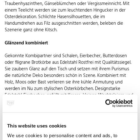
Traubenhyazinthen, Gänseblümchen oder Vergissmeinnicht. Mit
einem Teelicht werden sie zum leuchtenden Hingucker in der
Osterdekoration. Schlichte Hasensilhouetten, die im
Handumdrehen aus Filz ausgeschnitten werden, beleben die
Szenerie ganz ohne Kitsch.
Glänzend kombiniert
Gekonnte Kombipartner sind Schalen, Eierbecher, Butterdosen
oder filigrane Brotkörbe aus Edelstahl Rostfrei mit Qualitätssiegel.
Sie zaubern Glanz auf den Tisch und setzen mit ihrem Purismus
die natürliche Deko besonders schön in Szene. Kombiniert mit
Holz, Moos oder Bast verlieren sie ihre kühle Anmutung und
werden im Nu zum stylischen Osterkörbchen. Designstarke
Edelstahl-Eierbecher, gefüllt mit Kresse, kleinen Wachteleiern und
Plüschküken, zeugen von Stil und zaubern dezente
Osterstimmung. Teelichthalter aus Edelstahl verlieren mit einem
locker um sie geschlungenen Bändchen ihre Strenge. Und wer
sagt denn, dass sie unbedingt ein Teelicht tragen sollen? Bepflanzt
This website uses cookies
mit Vergissmeinnicht oder gefüllt mit kleinen bunten Schokoeiern
entfalten sie ganz neue Talente. Große Schalen aus Edelstahl
We use cookies to personalise content and ads, to