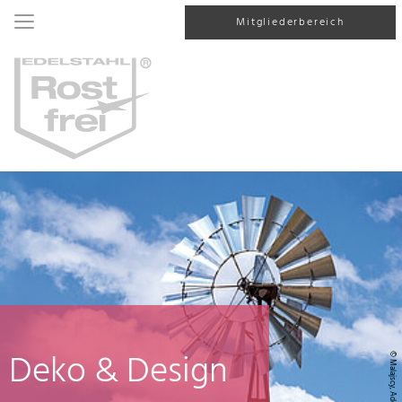
Mitgliederbereich
Deko & Design
© Malajscy, AdobeStock