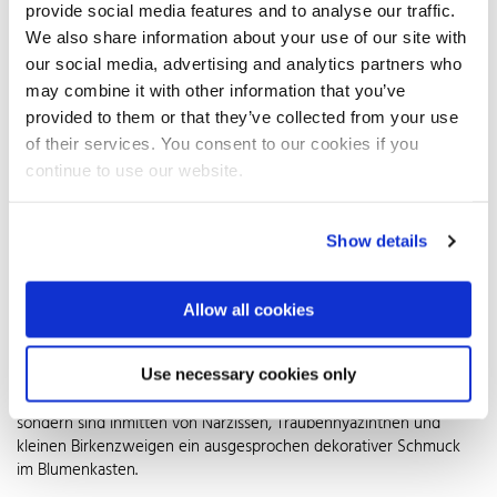
Rostfrei werden mit Weidenzweigen, Moos und Federn ausgelegt
provide social media features and to analyse our traffic.
und so zum trendstarken Nest für Minifrühlingsblumen,
We also share information about your use of our site with
Wachteleier und Dekoartikel aus Holz oder Papier. Glanzbilder mit
our social media, advertising and analytics partners who
Hasenmotiven, wie man sie früher ins Poesiealbum klebte, bringen
may combine it with other information that you’ve
einen herrlichen Schuss Nostalgie.
provided to them or that they’ve collected from your use
Blickfang Balkon
of their services. You consent to our cookies if you
continue to use our website.
Auch Garten und Balkon lieben Osterdeko aus Edelstahl. Ob
Blumenstecker, Laternen oder glänzende Edelstahlkugeln: Nasse
Witterung und Nachtfrost können ihnen nichts anhaben. Tagsüber
Show details
fangen sie die ersten Sonnenstrahlen ein und werden dadurch
zum schimmernden Blickfang jeder Dekoration. Verziert mit
kleinen Zweigen, Blüten oder bunt bemalten Eiern sind sie eine
Allow all cookies
echte Augenweide. Keksausstecher in Hasen-, Ei- oder Kükenform
werden mit Bastschleifchen an Buchsbäumen oder Balkonkästen
befestigt. Backformen aus Edelstahl bewähren sich nicht nur für
Use necessary cookies only
köstlich duftende Kuchen in Form eines Osterlamms oder Hasen,
sondern sind inmitten von Narzissen, Traubenhyazinthen und
kleinen Birkenzweigen ein ausgesprochen dekorativer Schmuck
im Blumenkasten.