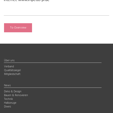
Internet: www.impetus-pr.de
To Overview
Über uns
Verband
Qualitätssiegel
Mitgliedschaft
News
Deko & Design
Bauen & Renovieren
Technik
Halbzeuge
Divers