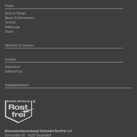
Presse
Deko & Design
Bauen & Renovieren
Technik
Halbzeuge
Divers
Members & Services
Kontakt
Impressum
Datenschutz
Mitgliederbereich
Warenzeichenverband Edelstahl Rostfrei e.V.
Sohnstraße 65 · 40237 Düsseldorf