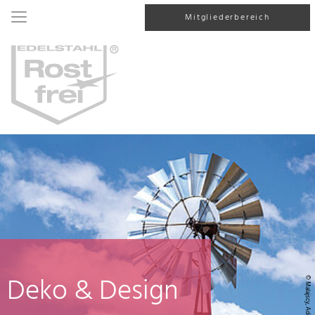
Mitgliederbereich
Deko & Design
© Malajscy, AdobeStock