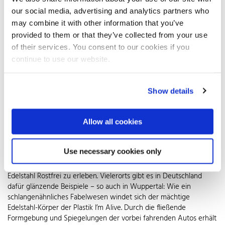
geschliffen und poliert. Ein ähnliches Verfahren wählte Horst
our social media, advertising and analytics partners who
Gläsker bei der Skulpturengruppe am Justizpalast in Luxemburg:
may combine it with other information that you’ve
Vier 1,80 Meter hohe, bunte Vasen aus Edelstahl symbolisieren die
provided to them or that they’ve collected from your use
Elemente Feuer, Wasser, Erde und Luft. Globale Bekanntheit
of their services. You consent to our cookies if you
erlangte auch Anish Kapoor mit seinem Cloud Gate – im
continue to use our website.
Volksmund auch The Bean genannt – in Chicago. Sie ist weltweit
eine der bekanntesten und zugleich größten Edelstahl-Skulpturen
– über 20 Meter lang und 100 Tonnen schwer. Zu ihrer Gestaltung
inspiriert wurde Kapoor nach eigenen Angaben von flüssigem
Show details
Quecksilber. 168 Edelstahlplatten ließ er dafür zu einer nahtlosen,
amorphen Spiegeloberfläche verschweißen. Wortwörtlich
Allow all cookies
bewegend ist die von David Carny entworfene elf Meter hohe
und 39 Tonnen schwere Büste des Schriftstellers Franz Kafka in
Prag. Ihre scheibenförmige Konstruktion wird durch einen
Use necessary cookies only
innenliegenden Motor schichtweise gedreht. Allerdings muss man
nicht in die Ferne schweifen, um die Faszination von Kunst aus
Edelstahl Rostfrei zu erleben. Vielerorts gibt es in Deutschland
dafür glänzende Beispiele – so auch in Wuppertal: Wie ein
schlangenähnliches Fabelwesen windet sich der mächtige
Edelstahl-Körper der Plastik I’m Alive. Durch die fließende
Formgebung und Spiegelungen der vorbei fahrenden Autos erhält