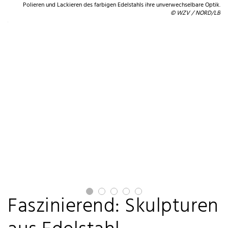
Polieren und Lackieren des farbigen Edelstahls ihre unverwechselbare Optik.
den
© WZV / NORD/LB
he.
orm
Faszinierend: Skulpturen