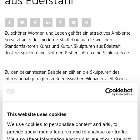
aus Edelstahl
Zu schöner Wohnen und Leben gehört ein attraktives Ambiente.
So setzt auch der moderne Städtebau auf die weichen
Standortfaktoren Kunst und Kultur. Skulpturen aus Edelstahl
Rostfrei spielen dabei seit den 1950er-Jahren eine Schlüsselrolle.
Zu den bekanntesten Beispielen zählen die Skulpturen des
international gefragten zeitgenössischen Bildhauers Jeff Koons.
Seine farbenfrohen Plastiken aus Edelstahl Rostfrei wie die Balloon
Dogs oder die Tulips sind Luftballonfiguren nachempfunden.
Jüngstes Beispiel ist die über zehn Meter hohe Plastik
Tulpenstrauß, die im Oktober in Paris im Gedenken an die Opfer
der jüngsten Terroranschläge in Frankreich enthüllt wird. In weit
This website uses cookies
über 10.000 Arbeitsstunden für Schleifen, Polieren und Lackieren
We use cookies to personalise content and ads, to
erhalten die Skulpturen von Jeff Koons ihre charakteristische Optik.
Um den Glanz des Edelstahls zu erhalten, wird die Oberfläche
provide social media features and to analyse our traffic.
nach jedem Auftrag von transparentem Farblack wieder
We also share information about your use of our site with