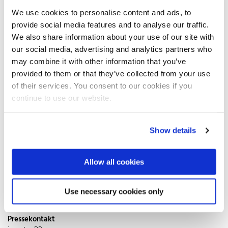
Tabletts, Etageren, Schüsseln und Besteck aus Edelstahl jedem
We use cookies to personalise content and ads, to
Brunchbuffet zum glänzenden Auftritt. Die ebenso schön
provide social media features and to analyse our traffic.
dekorierte wie reichlich gedeckte Tafel lässt keinerlei Wünsche
offen. Während Edelstahlkörbe kernige Brötchen und duftende
We also share information about your use of our site with
Croissants ins rechte Licht rücken, halten Käseglocken und
our social media, advertising and analytics partners who
Marmeladengefäße mit Glasdeckel die vielfältigen Leckereien
may combine it with other information that you’ve
auch über viele Stunden appetitlich frisch. Warme Speisen wie
provided to them or that they’ve collected from your use
Pfannkuchen, Rührei oder Würstchen ruhen stilvoll in Edelstahl-
of their services. You consent to our cookies if you
Schüsseln mit Wärmeboden oder sogar in professionellen
continue to use our website.
Speisewärmern. Zur Begrüßung sorgen Mimosas – Sekt mit
Orangensaft zu gleichen Teilen – für einen geselligen Auftakt.
Ebenso wie Mineralwasser und weitere Säfte bleiben sie im
Show details
Flaschenkühler aus Edelstahl Rostfrei angenehm kühl. Passende
Heißgetränke werden in Tee- und Kaffeekannen auf Temperatur
gehalten. Natürlich dürfen auch stimmige Zuckerspender und
Allow all cookies
Milchkännchen nicht fehlen. Beste Voraussetzungen für
stundenlanges, genussvolles Schlemmen, Plaudern und geselliges
Miteinander.
Use necessary cookies only
Pressekontakt