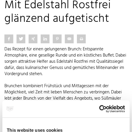
Mit Edelstahl Rostfrei
glänzend aufgetischt
Das Rezept für einen gelungenen Brunch: Entspannte
Atmosphäre, eine gesellige Runde und ein köstliches Buffet. Dabei
sorgen attraktive Helfer aus Edelstahl Rostfrei mit Qualitätssiegel
dafür, dass kulinarischer Genuss und gemütliches Miteinander im
Vordergrund stehen.
Brunchen kombiniert Frühstück und Mittagessen mit der
Möglichkeit, viel Zeit mit lieben Menschen zu verbringen. Dabei
lebt jeder Brunch von der Vielfalt des Angebots, wo Süßmäuler
ebenso wie alle, die es herzhaft-würzig mögen, ihre
Lieblingsspeisen finden. Bei der Vorbereitung helfen Waffeleisen,
Pfannen, Töpfe oder Eierkocher aus rostfreiem Edelstahl: Nichts
brennt an, alles gelingt und im Nu sind die praktischen Helfer
wieder sauber. Da das Auge mitisst, verhelfen schimmernde
This website uses cookies