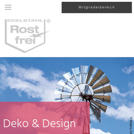
Mitgliederbereich
Deko & Design
© Malajscy, AdobeStock