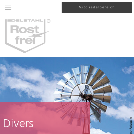
Mitgliederbereich
Divers
© Malajscy, AdobeStock