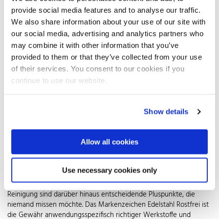
Oberflächen Bakterien keinen Nährboden.
provide social media features and to analyse our traffic.
Belastbarkeit, Hygiene und Korrosionssicherheit bewähren sich
We also share information about your use of our site with
überdies im Verborgenen: Trinkwasserrohre aus Edelstahl Rostfrei
our social media, advertising and analytics partners who
mit Qualitätssiegel garantieren durch ihre robuste Beständigkeit
may combine it with other information that you’ve
gegen Keime und Korrosion dauerhafte Sicherheit. Insbesondere
provided to them or that they’ve collected from your use
Allergiker wissen dies zu schätzen. Die etwas höheren
of their services. You consent to our cookies if you
Anschaffungskosten rechnen sich folglich nicht nur durch die
continue to use our website.
nahezu unbegrenzte Haltbarkeit, sondern auch durch positiven
Einfluss auf die Gesundheit.
Zeitgemäß und dennoch zeitlos ist rostfreier Edelstahl im Bad. Die
Show details
klaren Formen und kühle Optik von Armaturen, Waschbecken,
Wand- oder Bodenfliesen erinnern unweigerlich an die Reinheit
des Wassers. Geschliffen matt oder hoch glänzend, minimalistisch
Allow all cookies
oder massiv – die dezente Eleganz hat das Zeug zum Klassiker von
morgen. Unempfindlich gegen Gebrauchsspuren oder chemische
Use necessary cookies only
Stoffe gibt Edelstahl Rostfrei mit Qualitätssiegel die Sicherheit der
nachhaltigen Entscheidung. Perfekte Hygiene und einfache
Reinigung sind darüber hinaus entscheidende Pluspunkte, die
niemand missen möchte. Das Markenzeichen Edelstahl Rostfrei ist
die Gewähr anwendungsspezifisch richtiger Werkstoffe und