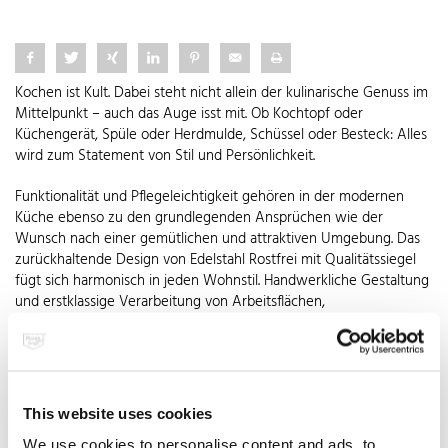
Kochen ist Kult. Dabei steht nicht allein der kulinarische Genuss im
Mittelpunkt – auch das Auge isst mit. Ob Kochtopf oder
Küchengerät, Spüle oder Herdmulde, Schüssel oder Besteck: Alles
wird zum Statement von Stil und Persönlichkeit.
Funktionalität und Pflegeleichtigkeit gehören in der modernen
Küche ebenso zu den grundlegenden Ansprüchen wie der
Wunsch nach einer gemütlichen und attraktiven Umgebung. Das
zurückhaltende Design von Edelstahl Rostfrei mit Qualitätssiegel
fügt sich harmonisch in jeden Wohnstil. Handwerkliche Gestaltung
und erstklassige Verarbeitung von Arbeitsflächen,
Dunstabzugshauben oder Küchenutensilien übersetzen
traditionelle Ideen in zeitgemäßes Lebensgefühl. Doch rostfreier
Edelstahl sieht nicht nur gut aus, sondern ist besonders
hitzebeständig, leicht zu reinigen und langlebig.
Geruchsneutral und unempfindlich macht er Lust auf kulinarische
This website uses cookies
Experimente. Sogar nach vielen Jahren geben die glatten
We use cookies to personalise content and ads, to