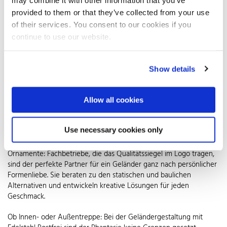
Gestaltungsvarianten wahlweise die gleichen Materialien wie im
provided to them or that they’ve collected from your use
Rest des Hauses – also Holz zu Holz oder Beton zu Beton etc. – an.
of their services. You consent to our cookies if you
Eine attraktive Alternative sind Lösungen aus Glas und Edelstahl:
Sie ordnen sich diskret jedem Stil unter und vermitteln dennoch
continue to use our website.
exklusive Eigenständigkeit. Glaswangen lassen Licht
hindurchscheinen und gewähren Einblicke. Ein Handlauf aus
Edelstahl Rostfrei sorgt für sicheren Halt. Zusätzliche Akzente
Show details
setzen in den Handlauf integrierte LED-Bänder. Sie inszenieren die
Konstruktion dezent und bieten obendrein auch noch ein Plus an
Sicherheit. Wem Glas zu pflegeintensiv ist, der ist mit Geländern
Allow all cookies
aus Edelstahl Rostfrei mit Qualitätssiegel auf der ebenso schönen
wie pflegeleichten Seite. Ob puristische Streben – aus
Use necessary cookies only
Sicherheitsgründen vertikal oder horizontal so angeordnet, dass
sie nicht überklettert werden können – oder frei designte
Ornamente: Fachbetriebe, die das Qualitätssiegel im Logo tragen,
sind der perfekte Partner für ein Geländer ganz nach persönlicher
Formenliebe. Sie beraten zu den statischen und baulichen
Alternativen und entwickeln kreative Lösungen für jeden
Geschmack.
Ob Innen- oder Außentreppe: Bei der Geländergestaltung mit