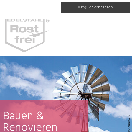
Mitgliederbereich
Bauen &
© Malajscy, AdobeStock
Renovieren