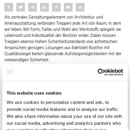
Als zentrales Gestaltungselement von Architektur und
Innenausstattung verbinden Treppen jede Art von Raum, in dem
wir leben. Mit Form, Farbe und Wahl des Werkstoffs spiegeln sie
Lebensstil und Individualität der Besitzer wider. Dabei müssen
Treppen ebenso hohen Sicherheitsstandards wie ästhetischen
Ansprüchen genügen. Lösungen aus Edelstahl Rostfrei mit
Qualitätssiegel bieten glänzende Aufstiegsmöglichkeiten mit der
notwendigen Sicherheit.
Treppen sind in jedem Haus zu finden, wenn es darum geht,
Höhenunterschiede zu überbrücken. Diese Funktion verbinden sie
mit der Eigenschaft, Räumen ein individuelles Gesicht zu geben:
Den Flur in ein imposantes Entrée zu verwandeln, Empore oder
This website uses cookies
Obergeschoss wirkungsvoll in Szene zu setzen oder auch auf
kleinstem Raum Oben mit Unten zu verbinden. Den
We use cookies to personalise content and ads, to
Gestaltungsmöglichkeiten sind dabei nahezu keine Grenzen
provide social media features and to analyse our traffic.
gesetzt. Erlaubt ist, was gefällt – und die gesetzlich
We also share information about your use of our site with
vorgeschriebene Absturzsicherheit besitzt. Soll die Treppe perfekt
our social media, advertising and analytics partners who
mit ihrer Umgebung verschmelzen, bieten sich als
may combine it with other information that you’ve