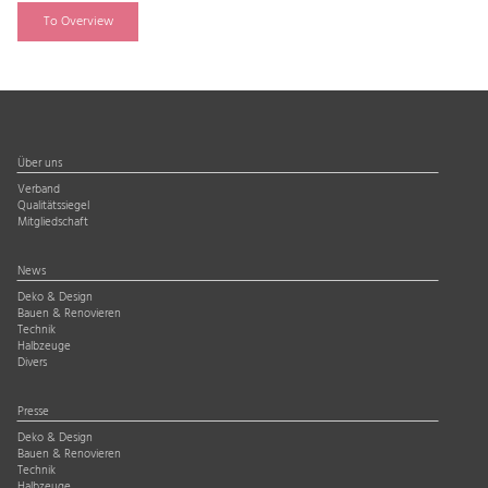
To Overview
Über uns
Verband
Qualitätssiegel
Mitgliedschaft
News
Deko & Design
Bauen & Renovieren
Technik
Halbzeuge
Divers
Presse
Deko & Design
Bauen & Renovieren
Technik
Halbzeuge