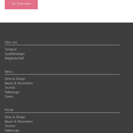
To Overview
Über uns
Verband
Qualitätssiegel
Mitgliedschaft
News
Deko & Design
Bauen & Renovieren
Technik
Halbzeuge
Divers
Presse
Deko & Design
Bauen & Renovieren
Technik
Halbzeuge