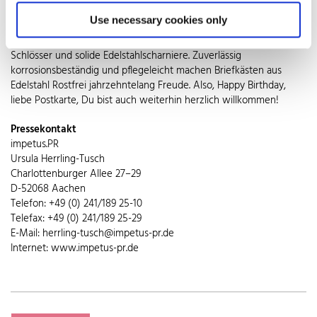
materialtypische hohe Robustheit widerstehen sie zudem auch
Use necessary cookies only
ungeduldigen Zeitgenossen, die die Kästen gewaltsam öffnen
wollen, denn sie punkten gleichzeitig durch leichtgängige
Schlösser und solide Edelstahlscharniere. Zuverlässig
korrosionsbeständig und pflegeleicht machen Briefkästen aus
Edelstahl Rostfrei jahrzehntelang Freude. Also, Happy Birthday,
liebe Postkarte, Du bist auch weiterhin herzlich willkommen!
Pressekontakt
impetus.PR
Ursula Herrling-Tusch
Charlottenburger Allee 27–29
D-52068 Aachen
Telefon: +49 (0) 241/189 25-10
Telefax: +49 (0) 241/189 25-29
E-Mail: herrling-tusch@impetus-pr.de
Internet: www.impetus-pr.de