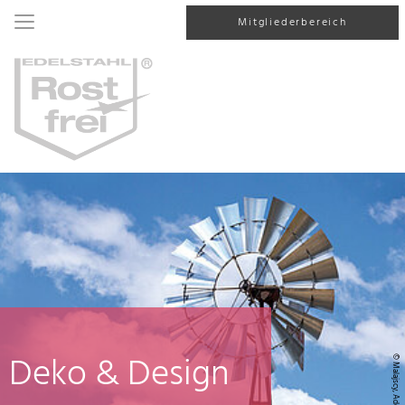
Mitgliederbereich
Deko & Design
© Malajscy, AdobeStock