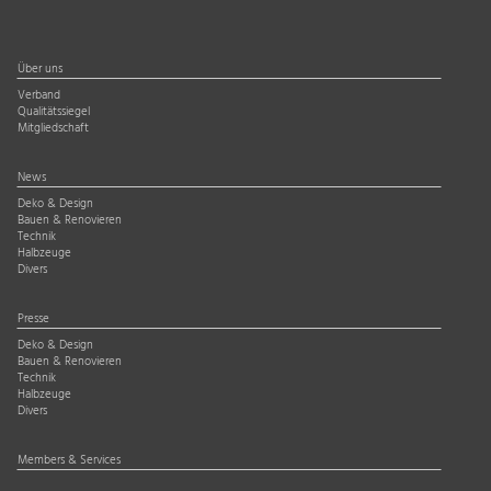
Über uns
Verband
Qualitätssiegel
Mitgliedschaft
News
Deko & Design
Bauen & Renovieren
Technik
Halbzeuge
Divers
Presse
Deko & Design
Bauen & Renovieren
Technik
Halbzeuge
Divers
Members & Services