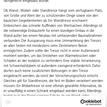
fachgerecht eingebaut wurde.
Ob Wand-, Möbel- oder Standtresor hängt vom verfügbaren Platz,
von Größe und Wert der zu schützenden Dinge sowie von den
baulichen Gegebenheiten ab. Ein Wandtresor erschwert
Einbrechern das schnelle Auffinden von Wertsachen. Allerdings ist
die notwendige Einbautiefe für einen bündigen Einbau in die
Wand außer bei einem Neubau mit umfassenden Baumaßnahmen
verbunden. Die Aussparung muss eine Ummantelung des Tresors
an allen Seiten mit mindestens zehn Zentimetern Beton
ermöglichen. Zudem sollte der Tresor nicht in einer Außenwand
montiert werden, um das Entstehen von Wärmebrücken oder
Schäden an der Isolation zu verhindern. Eine stabile Verankerung
mit Schwerlastdübeln ist außerdem zwingend erforderlich. Dafür
dürfen auch keine zusätzlichen Bohrungen in den Tresor
eingebracht werden, da sonst der Versicherungsschutz erlischt.
Gleiches gilt für Standtresore, die fest im Boden verankert werden
müssen. Ein Möbeltresor ist eine oftmals gewählte Alternative, da
er unauffällig in einen Schrank eingebaut werden kann. Allerdings
bietet er in der Regel weniger Schutz als ein Wand- oder
Standtresor.