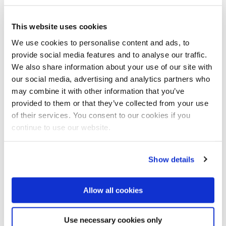
Das Plus an Sicherheit
This website uses cookies
Wichtig sind bei all diesen Tresorarten eine stabile Konstruktion
und massive Verarbeitung. Wand- und Türstärken von mindestens
We use cookies to personalise content and ads, to
6,5 Zentimetern Stahl verhindern das Aufschneiden mit einem
provide social media features and to analyse our traffic.
Trennschneider, der in der Regel eine geringere Einstichtiefe hat.
We also share information about your use of our site with
Modelle mit einer Panzerung aus Edelstahl Rostfrei sind überdies
our social media, advertising and analytics partners who
immer eine gute Wahl. Sie verhindern den erfolgreichen Einsatz
von Einbruchswerkzeugen wie Brennschneider und machen
may combine it with other information that you’ve
Bohrer oder Trennscheiben aus dem Heimwerkerbereich schnell
provided to them or that they’ve collected from your use
wirkungslos. Außerdem gilt: Je schwerer, desto besser, denn
of their services. You consent to our cookies if you
hohes Gewicht schützt vor Wegtragen.
continue to use our website.
Wertvolle Orientierung zum Widerstandsgrad gegen Einbruch und
Feuer bieten anerkannte Prüfsiegel, die Prüfungen nach den
Show details
Richtlinien der deutschen Versicherungswirtschaft (VdS) und
europäischen Normen wie der EN 1143-1 dokumentieren. Das
international anerkannte Qualitätssiegel Edelstahl Rostfrei steht
Allow all cookies
überdies für fachgerechte Materialauswahl bei den
Edelstahlkomponenten. Tresore der VdS-Klassen 0 und 1 sind im
Privatbereich oftmals ausreichend, da sie Schutz gegen typische
Use necessary cookies only