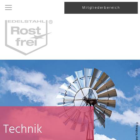
Mitgliederbereich
Technik
© Malajscy, AdobeStock