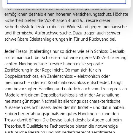
Einbruchswerkzeuge und kurze Einbruchsversuche bieten. Die
VdS-Klassen 2 und 3 halten Einbrechern länger Stand und
ermöglichen deshalb einen höheren Versicherungsschutz. Höchste
Sicherheit bieten die VdS-Klassen 4 und 5. Tresore dieser
Sicherheitsstufe leisten robusten Widerstand gegen mechanische
und thermische Aufbruchsversuche. Dazu tragen auch schwer
schweißbare Edelstahllegierungen in Tür und Rückwand bei.
Jeder Tresor ist allerdings nur so sicher wie sein Schloss. Deshalb
sollte man auch bei Schlössern auf eine eigene VdS-Zertifizierung
achten. Niedrigpreisige Tresore haben diese separate
Zertifizierung in der Regel nicht. Ob man sich für ein
Doppelbartschloss, ein Zahlenschloss – elektronisch oder
mechanisch – oder ein Kombinationsschloss entscheidet, hängt
vom bevorzugten Handling und natürlich auch vom Tresorpreis ab.
Modelle mit einem Doppelbartschloss sind in der Anschaffung
meistens günstiger. Nachteil ist allerdings das charakteristische
Aussehen des Schlüssels. Jeder der ihn findet – und dafür haben
Einbrecher erfahrungsgemäß ein gutes Händchen – kann den
Tresor damit öffnen. Die Devise lautet deshalb: Augen auf beim
Tresorkauf! Qualifizierte Fachbetriebe bieten die notwendige
ausführliche Beratung und mit bedarfsgerecht zertifizierten