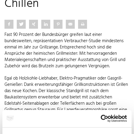
Chillen
Fast 90 Prozent der Bundesbürger greifen laut einer
bundesweiten, repräsentativen Verbraucher-Studie mindestens
einmal im Jahr zur Grillzange. Entsprechend hoch sind die
Ansprüche der heimischen Grillmeister: Mit hervorragenden
Materialeigenschaften und praktischer Ausstattung von Grill und
Zubehör wird das Brutzeln zum gelungenen Vergnügen.
Egal ob Holzkohle-Liebhaber, Elektro-Pragmatiker oder Gasgrill-
Genießer: Dank erweiterungsfähiger Grillkonstruktionen ist Grillen
das neue Kochen. Der klassische Standgrill ist nach dem
Baukastensystem erweiterbar und bietet mit zusätzlichen
Edelstahl-Seitenablagen oder Tellerfächern auch bei großen
Grillpartys genug Stauraum. Für Lagerfeueratmosphäre sorgt eine
höhenverstellbare Feuerschale im Schwenkgrill. Grillprofis setzen
vom Grillrost über die Bauteile bis zur letzten Schraube auf
Edelstahl Rostfrei. Denn der Werkstoff trotzt Wind und Wetter und