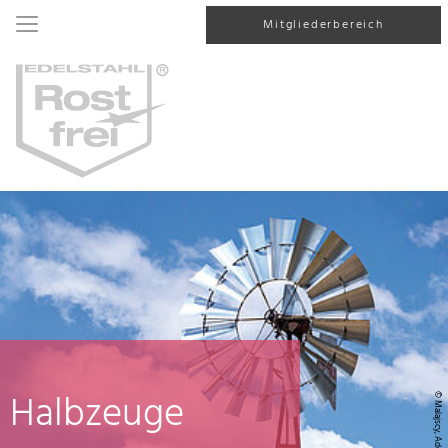
Mitgliederbereich
Halbzeuge
© Malajscy, AdobeStock