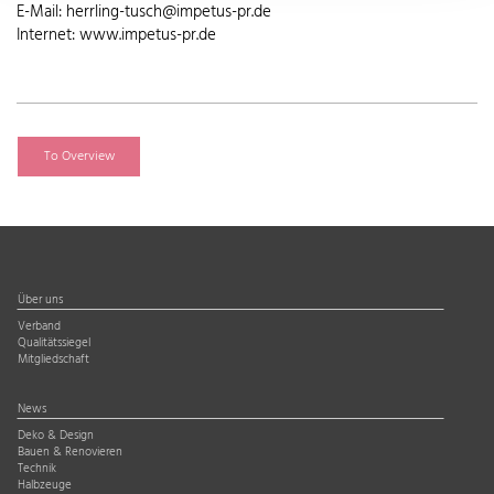
E-Mail: herrling-tusch@impetus-pr.de
Internet: www.impetus-pr.de
To Overview
Über uns
Verband
Qualitätssiegel
Mitgliedschaft
News
Deko & Design
Bauen & Renovieren
Technik
Halbzeuge