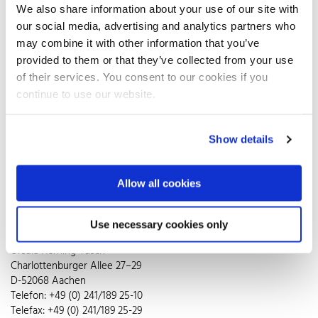
We also share information about your use of our site with
auch auf die Kraft der blauen Stunde. In rund 200 absoluten „In-
our social media, advertising and analytics partners who
Treffs“ in Düsseldorf, Mönchengladbach und Neuss verteilt der
Verband 20.000 Exemplare der begehrten Kampagnenmotive
may combine it with other information that you’ve
„Hero“ und „Unverwüstlich“ als Gratispostkarten. Ob in
provided to them or that they’ve collected from your use
Szenekneipe, Restaurant oder Gourmettempel: Sympathisch,
of their services. You consent to our cookies if you
knackig, kultverdächtig laden die Karten zum Mitnehmen,
continue to use our website.
Verschenken oder Versenden ein. Und das nicht nur für
Messebesucher. Denn die Karten machen auch auf
Branchenfremde einen starken Eindruck. So wie das
Show details
Qualitätssiegel für Edelstahl Rostfrei – der kleine Unterschied, auf
den es für nachhaltige Freude und Wirtschaftlichkeit entscheidend
ankommt.
Allow all cookies
Pressekontakt
Use necessary cookies only
impetus.PR
Ursula Herrling-Tusch
Charlottenburger Allee 27–29
D-52068 Aachen
Telefon: +49 (0) 241/189 25-10
Telefax: +49 (0) 241/189 25-29