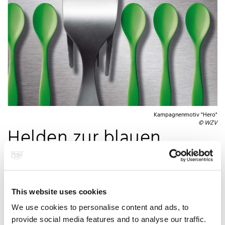
Kampagnenmotiv "Hero"
© WZV
Helden zur blauen
Stunde
This website uses cookies
We use cookies to personalise content and ads, to
Pünktlich zur Tube & Wire vom 12. bis 16. April 2010 in Düsseldorf
provide social media features and to analyse our traffic.
setzt der Warenzeichenverband Edelstahl Rostfrei e.V. erstmals