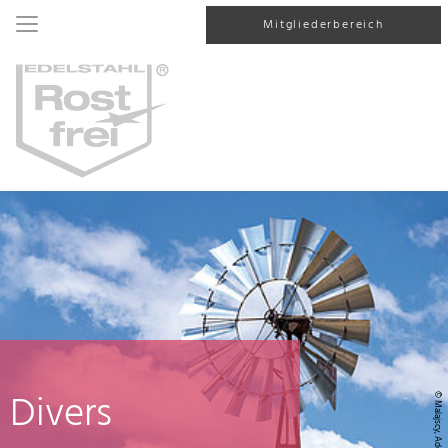
Mitgliederbereich
Divers
© Malajscy, AdobeStock