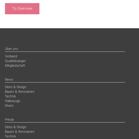
To Overview
Über uns
Verband
Qualitätssiegel
Mitgliedschaft
News
Deko & Design
Bauen & Renovieren
Technik
Halbzeuge
Divers
Presse
Deko & Design
Bauen & Renovieren
Technik