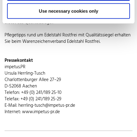
großen Haus oder draußen im Garten: gemütlichen Stunden vorm
Feuer steht nichts mehr im Weg. Sicherheit für
Use necessary cookies only
anwendungsbezogene richtige Materialwahl und Verarbeitung
bietet das Qualitätssiegel.
Pflegetipps rund um Edelstahl Rostfrei mit Qualitätssiegel erhalten
Sie beim Warenzeichenverband Edelstahl Rostfrei.
Pressekontakt
impetus.PR
Ursula Herrling-Tusch
Charlottenburger Allee 27–29
D-52068 Aachen
Telefon: +49 (0) 241/189 25-10
Telefax: +49 (0) 241/189 25-29
E-Mail: herrling-tusch@impetus-pr.de
Internet: www.impetus-pr.de