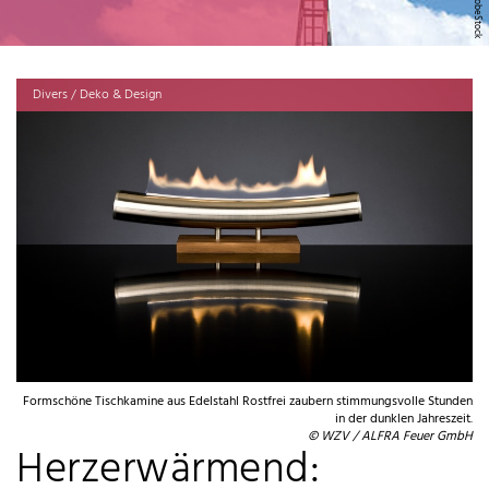
Divers / Deko & Design
Formschöne Tischkamine aus Edelstahl Rostfrei zaubern stimmungsvolle Stunden
in der dunklen Jahreszeit.
© WZV / ALFRA Feuer GmbH
Herzerwärmend: