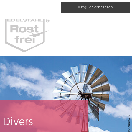
Mitgliederbereich
Divers
© Malajscy, AdobeStock