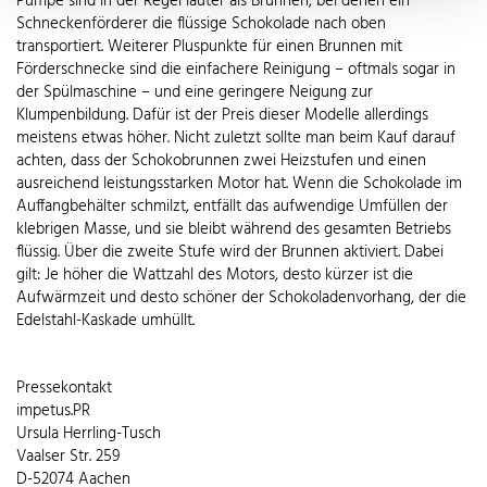
Pumpe sind in der Regel lauter als Brunnen, bei denen ein
Schneckenförderer die flüssige Schokolade nach oben
transportiert. Weiterer Pluspunkte für einen Brunnen mit
Förderschnecke sind die einfachere Reinigung – oftmals sogar in
der Spülmaschine – und eine geringere Neigung zur
Klumpenbildung. Dafür ist der Preis dieser Modelle allerdings
meistens etwas höher. Nicht zuletzt sollte man beim Kauf darauf
achten, dass der Schokobrunnen zwei Heizstufen und einen
ausreichend leistungsstarken Motor hat. Wenn die Schokolade im
Auffangbehälter schmilzt, entfällt das aufwendige Umfüllen der
klebrigen Masse, und sie bleibt während des gesamten Betriebs
flüssig. Über die zweite Stufe wird der Brunnen aktiviert. Dabei
gilt: Je höher die Wattzahl des Motors, desto kürzer ist die
Aufwärmzeit und desto schöner der Schokoladenvorhang, der die
Edelstahl-Kaskade umhüllt.
Pressekontakt
impetus.PR
Ursula Herrling-Tusch
Vaalser Str. 259
D-52074 Aachen