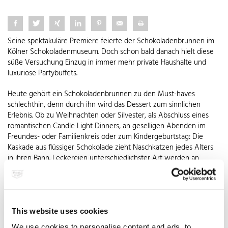
Seine spektakuläre Premiere feierte der Schokoladenbrunnen im
Kölner Schokoladenmuseum. Doch schon bald danach hielt diese
süße Versuchung Einzug in immer mehr private Haushalte und
luxuriöse Partybuffets.
Heute gehört ein Schokoladenbrunnen zu den Must-haves
schlechthin, denn durch ihn wird das Dessert zum sinnlichen
Erlebnis. Ob zu Weihnachten oder Silvester, als Abschluss eines
romantischen Candle Light Dinners, an geselligen Abenden im
Freundes- oder Familienkreis oder zum Kindergeburtstag: Die
Kaskade aus flüssiger Schokolade zieht Naschkatzen jedes Alters
in ihren Bann. Leckereien unterschiedlichster Art werden an
Holzspießen oder Fonduegabeln in die warme Köstlichkeit getunkt
und sofort verzehrt. Besonders beliebte Tauchobjekte sind
Trauben, Beeren aller Art oder Bananenscheiben – pur, mit
Zuckerstreuseln, Kokosraspeln oder Krokant bestreut oder auch
zuvor in Rum eingelegt. Aber auch Kekse, Brotscheiben, frisch
This website uses cookies
zubereitetes Popcorn, Salzgebäck oder kleine Pfannkuchenstücke
We use cookies to personalise content and ads, to