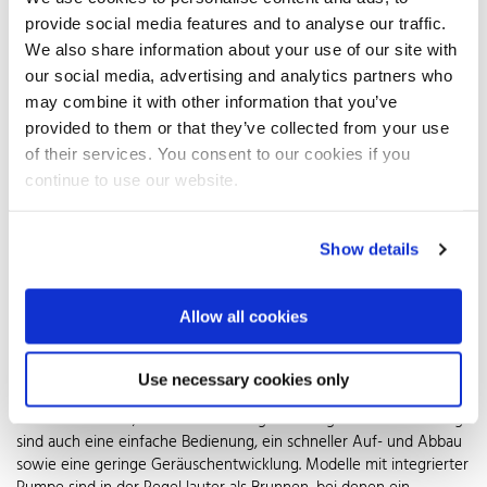
werden am Schokoladenbrunnen zum himmlischen Genuss.
provide social media features and to analyse our traffic.
We also share information about your use of our site with
Aus gutem Grund sind die meisten Brunnenmodelle aus Edelstahl
Rostfrei: Anders als Keramik oder Kunststoff ist das Material
our social media, advertising and analytics partners who
bruchfest, leicht zu reinigen und geschmacksneutral. Auch nach
may combine it with other information that you’ve
häufigem Gebrauch sieht ein Schokobrunnen aus nichtrostendem
provided to them or that they’ve collected from your use
Stahl aus wie neu. Nichts wackelt, hat sich verfärbt oder klemmt.
of their services. You consent to our cookies if you
Die glatte Oberfläche gewährleistet zudem, dass die Schokolade
continue to use our website.
stets perfekt fließt. Bei der anschließenden Reinigung bleibt nichts
haften und das Glanzstück somit dauerhaft hygienisch. Zudem ist
die Schokofontäne durch ihr höheres Gewicht entsprechend
Show details
standfest.
Die große Modellauswahl im Handel lässt keinen Wunsch offen.
Allow all cookies
Vom Mini-Brunnen, bei dem eine Kerze die Schokolade flüssig hält,
über den Klassiker mit zwei bis vier Stufen bis hin zum Duo-
Modell mit getrennten Kammern für dunkle und helle Schokolade:
Use necessary cookies only
Die individuell passende Größe sollte sich nach der Zahl der
Personen richten, die den Brunnen gleichzeitig benutzen. Wichtig
sind auch eine einfache Bedienung, ein schneller Auf- und Abbau
sowie eine geringe Geräuschentwicklung. Modelle mit integrierter