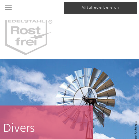
Mitgliederbereich
Divers
© Malajscy, AdobeStock