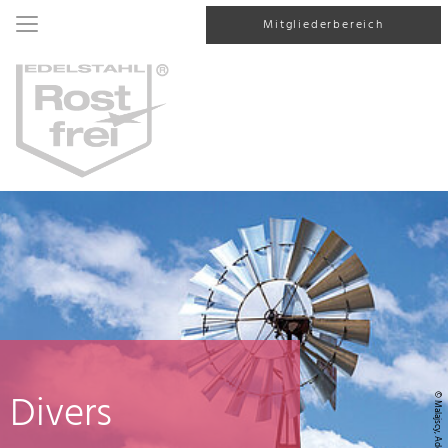
Mitgliederbereich
Divers
© Malajscy, AdobeStock