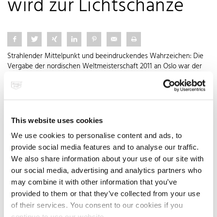
wird zur Lichtschanze
Strahlender Mittelpunkt und beeindruckendes Wahrzeichen: Die
Vergabe der nordischen Weltmeisterschaft 2011 an Oslo war der
entscheidende Impuls für einen Neubau der Sprungschanze auf
dem berühmten Berg. Der dänische Architekt Julien de Smedt hat
eine puristische Konstruktion entworfen, die der rauen Witterung
mit Schnee und Wind stand hält. Für die Innen- und
Außenverkleidung der Schanze fiel die Wahl auf Edelstahlgewebe.
This website uses cookies
Dabei vereint die Schanze Design und Funktion. Die fließende
We use cookies to personalise content and ads, to
Form steht für die Dynamik des Skisprungs und die Verkleidung
aus Edelstahl schützt die Sportler vor Seitenwind. Das Gewebe
provide social media features and to analyse our traffic.
filtert dabei die gefährlichen Winde und schwächt sie bedeutend
We also share information about your use of our site with
ab. Die Edelstahlhülle macht die neue Sprungschanze außerdem
our social media, advertising and analytics partners who
zum optischen Highlight: Sie tritt in Dialog mit der Umwelt und
may combine it with other information that you’ve
reflektiert die beeindruckende Umgebung. Bis zum Herbst 2010
provided to them or that they’ve collected from your use
werden weitere 3.000 m² Edelstahlgewebe an der nordischen
of their services. You consent to our cookies if you
Kultstätte montiert.
continue to use our website.