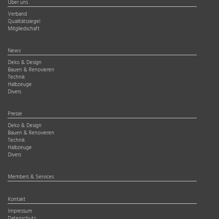
Über uns
Verband
Qualitätssiegel
Mitgliedschaft
News
Deko & Design
Bauen & Renovieren
Technik
Halbzeuge
Divers
Presse
Deko & Design
Bauen & Renovieren
Technik
Halbzeuge
Divers
Members & Services
Kontakt
Impressum
Datenschutz