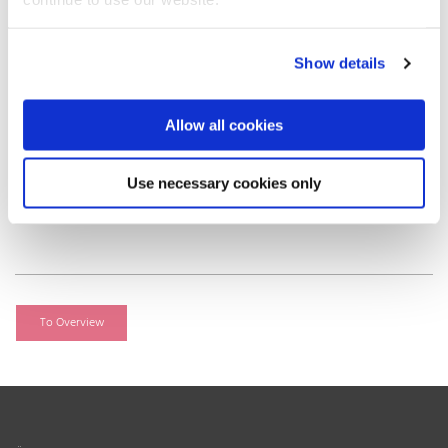
Pressekontakt
impetus.PR
Show details
Ursula Herrling-Tusch
Charlottenburger Allee 27–29
Allow all cookies
D-52068 Aachen
Telefon: +49 (0) 241/189 25-10
Telefax: +49 (0) 241/189 25-29
Use necessary cookies only
E-Mail: herrling-tusch@impetus-pr.de
Internet: www.impetus-pr.de
To Overview