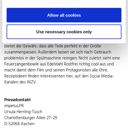
die Gläser der Gäste gefüllt wird. Hier empfehlen sich feuerfeste
Gläser mit Henkel oder doppelter Wand, damit sich niemand an
Allow all cookies
dem heißen Getränk die Finger verbrennt. Apropos Finger
verbrennen: Das Anzünden des Rums auf dem Zuckerhut gelingt
sorgenfrei mit einem Stabfeuerzeug aus Edelstahl Rostfrei. Es
Use necessary cookies only
leistet auch beim Entzünden der Brennpaste im Réchaud wertvolle
Dienste. Ein Komplettset aus Edelstahl Rostfrei mit Qualitätssiegel
bietet die Gewähr, dass alle Teile perfekt in der Größe
zusammenpassen. Außerdem lassen sie sich nach Gebrauch
problemlos in der Spülmaschine reinigen. Nicht zuletzt sieht eine
Feuerzangenbowle aus Edelstahl Rostfrei richtig cool aus und
macht damit dem Film und seinen Protagonisten alle Ehre.
Rezeptideen finden Interessenten hier, auf den Social Media-
Kanälen des WZV.
Pressekontakt
impetus.PR
Ursula Herrling-Tusch
Charlottenburger Allee 27–29
D-52068 Aachen