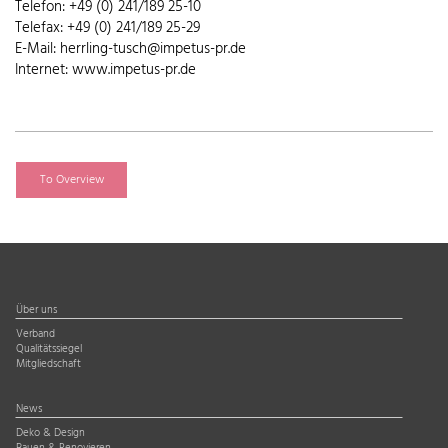
Telefon: +49 (0) 241/189 25-10
Telefax: +49 (0) 241/189 25-29
E-Mail: herrling-tusch@impetus-pr.de
Internet: www.impetus-pr.de
To Overview
Über uns
Verband
Qualitätssiegel
Mitgliedschaft
News
Deko & Design