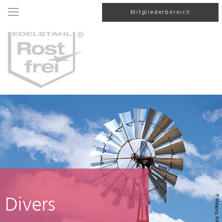
Mitgliederbereich
Divers
© Malajscy, AdobeStock