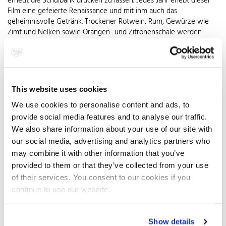
erneut die Schulbank drücken zu lassen. Jedes Jahr erlebt dieser
Film eine gefeierte Renaissance und mit ihm auch das
geheimnisvolle Getränk. Trockener Rotwein, Rum, Gewürze wie
Zimt und Nelken sowie Orangen- und Zitronenschale werden
dafür erhitzt. Der eigentliche Clou ist jedoch der Zuckerhut, der
auf einer Edelstahlzange über dem Topf flambiert wird. Dazu wird
er vorsichtig mit hochprozentigem Rum beträufelt und
angezündet. Der karamellisierte Zucker verleiht der
Feuerzangenbowle ihren typischen Geschmack. Allerdings will
This website uses cookies
eine gemütliche Runde mit Feuerzangenbowle ebenso sorgfältig
geplant sein, wie die Streiche von Dr. Pfeiffer. Basis sind neben
We use cookies to personalise content and ads, to
einem bauchigen großen Topf aus nichtrostendem Stahl auch ein
provide social media features and to analyse our traffic.
Réchaud zum Warmhalten. In ihm kann die Flüssigkeit auch auf
We also share information about your use of our site with
dem Ofen erhitzt – nicht gekocht! – werden, bevor sie auf dem
our social media, advertising and analytics partners who
Tisch serviert wird. Ebenso unverzichtbar ist die Feuerzange, die
may combine it with other information that you’ve
quer über den Topf gelegt wird. Sie muss auf den
provided to them or that they’ve collected from your use
Topfdurchmesser abgestimmt sein, damit der Zuckerhut nicht
of their services. You consent to our cookies if you
vorzeitig auf Tauchstation geht. In ihrer Mitte hat die leicht nach
unten gewölbte Zange einen oder mehrere Schlitze, durch die der
continue to use our website.
flüssige Zucker in den Sud tropft. Nicht fehlen darf zudem eine
langstielige Schöpfkelle, mit der der Rum behutsam über den
Zuckerhut gegossen und anschließend die Feuerzangenbowle in
Show details