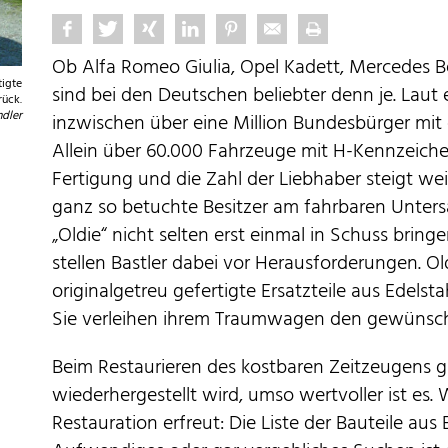
Ob Alfa Romeo Giulia, Opel Kadett, Mercedes B
tigte
sind bei den Deutschen beliebter denn je. Laut e
rück.
dler
inzwischen über eine Million Bundesbürger mit 
Allein über 60.000 Fahrzeuge mit H-Kennzeiche
Fertigung und die Zahl der Liebhaber steigt weit
ganz so betuchte Besitzer am fahrbaren Unters
„Oldie“ nicht selten erst einmal in Schuss bring
stellen Bastler dabei vor Herausforderungen. O
originalgetreu gefertigte Ersatzteile aus Edelsta
Sie verleihen ihrem Traumwagen den gewünsc
Beim Restaurieren des kostbaren Zeitzeugens gil
wiederhergestellt wird, umso wertvoller ist es.
Restauration erfreut: Die Liste der Bauteile aus E