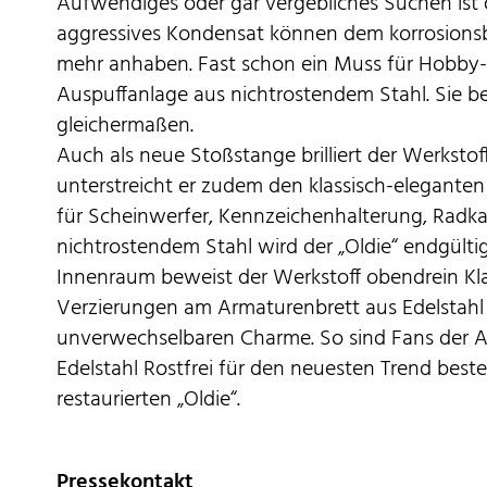
Aufwendiges oder gar vergebliches Suchen ist
aggressives Kondensat können dem korrosionsb
mehr anhaben. Fast schon ein Muss für Hobby-S
Auspuffanlage aus nichtrostendem Stahl. Sie 
gleichermaßen.
Auch als neue Stoßstange brilliert der Werkstoff
unterstreicht er zudem den klassisch-eleganten 
für Scheinwerfer, Kennzeichenhalterung, Radka
nichtrostendem Stahl wird der „Oldie“ endgült
Innenraum beweist der Werkstoff obendrein Klas
Verzierungen am Armaturenbrett aus Edelstahl 
unverwechselbaren Charme. So sind Fans der Aut
Edelstahl Rostfrei für den neuesten Trend bes
restaurierten „Oldie“.
Pressekontakt