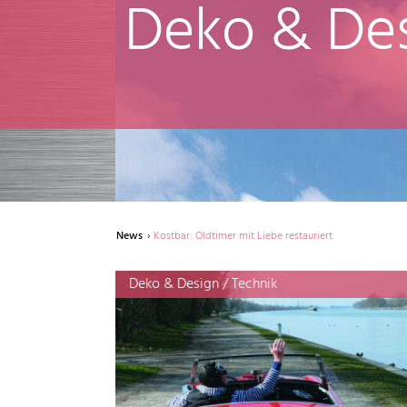
Deko & De
News
Kostbar: Oldtimer mit Liebe restauriert
Deko & Design / Technik