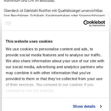
Aluminium und CFK im Bootsbau.
Überdeck ist Edelstahl Rostfrei mit Qualitätssiegel unverzichtbar.
Von Beschlägen, Schäkeln, Karabinerhaken oder Spannschlössern
über Scharniere und Verschlüsse für Luken bis hin zu Klampen
und Tankverschlüssen ist das Angebot riesig. Die robuste
Seewasserbeständigkeit – dank hochglanz- und elektropolierter
Oberflächenausführung – schützt den Werkstoff dauerhaft vor
This website uses cookies
Korrosion und macht ihn über Jahrzehnte zum zuverlässigen
Partner an Bord. Neben diesen rein funktionalen Bauteilen werden
We use cookies to personalise content and ads, to
deshalb vor allem auch maßgeschneiderte Einzelanfertigungen aus
provide social media features and to analyse our traffic.
Edelstahl Rostfrei gefertigt. Die hochwertige Optik und
We also share information about your use of our site with
handwerkliche Verarbeitung verleihen ihnen den Hauch von
our social media, advertising and analytics partners who
Luxus. So ist nichtrostender Stahl mit Qualitätssiegel gerade bei
solchen Produkten gefragt, die exakt auf das jeweilige Boot
may combine it with other information that you’ve
ausgelegt werden, mehr Bequemlichkeit bieten und den
provided to them or that they’ve collected from your use
persönlichen Stil zum Ausdruck bringen.
of their services. You consent to our cookies if you
continue to use our website.
Ab Werft werden die Boote mit Serienlösungen ausgestattet, die
selten auf Dauer überzeugen. Dazu zählen beispielsweise Anker,
die schlecht geführt sind, klappern und nicht selten sogar Schäden
Show details
an Deck anrichten. Ein Edelstahlanker mit passendem Bügel und