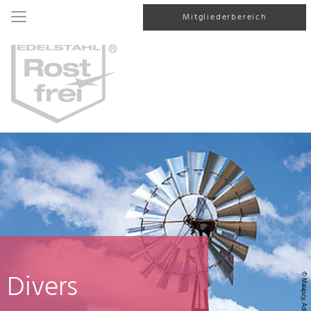
Mitgliederbereich
Divers
© Malajscy, AdobeStock