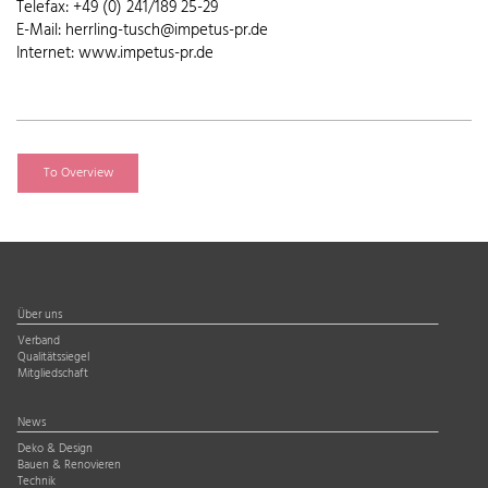
Telefax: +49 (0) 241/189 25-29
E-Mail: herrling-tusch@impetus-pr.de
Internet: www.impetus-pr.de
To Overview
Über uns
Verband
Qualitätssiegel
Mitgliedschaft
News
Deko & Design
Bauen & Renovieren
Technik