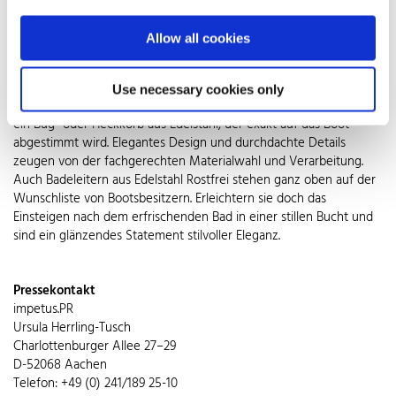
Leiter, die in den Anker eingehängt wird, macht nicht nur richtig
was her, sondern erhöht auch den Komfort. Kein Wunder, dass ein
Allow all cookies
solcher Anker aus Edelstahl deshalb ein echtes Wunschteil für die
meisten Hobbyskipper ist. Gearbeitet aus rostfreiem Duplexstahl
überzeugt der Anker durch ein deutlich geringeres Gewicht bei
Use necessary cookies only
wesentlich höherer Haltekraft. Ebenso dekorativ wie praktisch ist
ein Bug- oder Heckkorb aus Edelstahl, der exakt auf das Boot
abgestimmt wird. Elegantes Design und durchdachte Details
zeugen von der fachgerechten Materialwahl und Verarbeitung.
Auch Badeleitern aus Edelstahl Rostfrei stehen ganz oben auf der
Wunschliste von Bootsbesitzern. Erleichtern sie doch das
Einsteigen nach dem erfrischenden Bad in einer stillen Bucht und
sind ein glänzendes Statement stilvoller Eleganz.
Pressekontakt
impetus.PR
Ursula Herrling-Tusch
Charlottenburger Allee 27–29
D-52068 Aachen
Telefon: +49 (0) 241/189 25-10