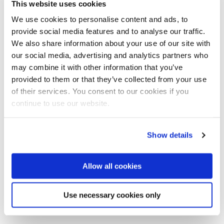
This website uses cookies
das Schloss bereits 1884 über eine Warmluftheizung. Rund 100
Jahre später standen die neuen Betreiber vor der
We use cookies to personalise content and ads, to
Herausforderung, die Heizungsanlagen der Verwaltungs- und
provide social media features and to analyse our traffic.
Museumsräume des Prunkschlosses zu sanieren.
We also share information about your use of our site with
our social media, advertising and analytics partners who
Robuste Langlebigkeit machte Edelstahl Rostfrei mit
may combine it with other information that you’ve
Qualitätssiegel zum Werkstoff der Wahl für die Installation eines
provided to them or that they’ve collected from your use
neuen Heizungssystems. Ein rund 1.500 Meter langes
of their services. You consent to our cookies if you
Rohrleitungsnetz aus Edelstahl wurde im Untergrund der
Schlossanlage verlegt. Hohe Korrosionsbeständigkeit und Resistenz
continue to use our website.
gegenüber schwankenden Druckbelastungen zeichnen den
hochwertigen Werkstoff aus: Selbst nach vielen Jahren im
Gebrauch entstehen weder Risse noch Formveränderungen. Bei
Show details
den Sanierungsmaßnahmen innerhalb dieses geschichtsträchtigen
Bauwerks hatte zudem die Einhaltung des Denkmalschutzes
oberste Priorität. Die schweißfreie Verbindung von Edelstahlrohren
Allow all cookies
und Pressfittings mittels Presswerkzeugen wird nicht nur diesem
Anspruch gerecht, sondern garantiert zudem dauerhaft dichte
Use necessary cookies only
Rohrverbindungen.