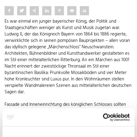
Es war einmal ein junger bayerischer König, der Politik und
Staatsgeschäften weniger als Kunst und Musik zugetan war.
Ludwig II., der das Königreich Bayern von 1864 bis 1886 regierte,
verwirklichte sich in seinen pompösen Bauprojekten – allen voran
das idyllisch gelegene „Märchenschloss“ Neuschwanstein.
Architekten, Bühnenbildner und Kunsthandwerker gestalteten es
im Stil einer mittelalterlichen Ritterburg. An ein Märchen aus 1001
Nacht erinnert der zweistöckige Thronsaal im Stil einer
byzantinischen Basilika: Prunkvolle Mosaikböden und vier Meter
hohe Kronleuchter sind Luxus pur. In den Wohnräumen stellen
verspielte Wandmalereien Szenen aus mittelalterlichen deutschen
Sagen dar.
Fassade und Inneneinrichtung des königlichen Schlosses sollten
ihren historischen Vorbildern so originalgetreu wie möglich
nachgestaltet werden. Dennoch wollte der spleenige König
modernste technische Errungenschaften nicht missen: Neben
einer batteriebetriebenen Klingelanlage für das Hauspersonal,
fließend Wasser und Toiletten mit automatischer Spülung verfügte