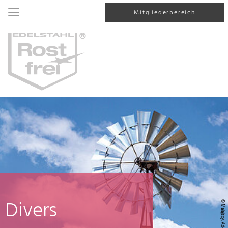
Mitgliederbereich
Divers
© Malajscy, AdobeStock