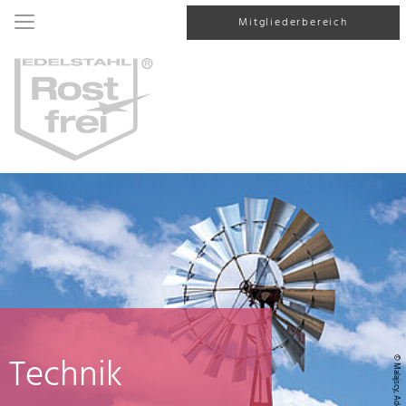
Mitgliederbereich
Technik
© Malajscy, AdobeStock