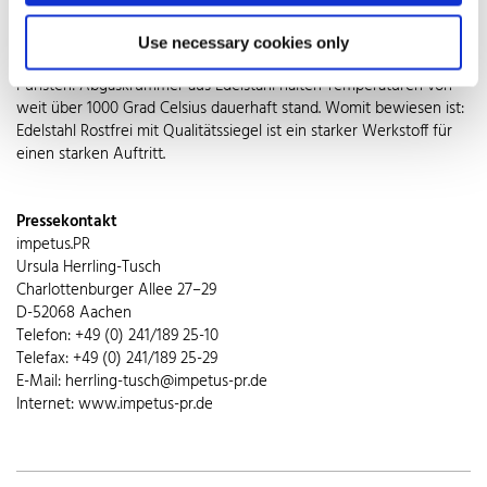
Werkstoff brilliert mit seiner Robustheit in der ganzen
Abgasanlage. So stellen Katalysatoren aus nichtrostendem Stahl
Use necessary cookies only
die Filtration schädlicher Abgasstoffe sicher. Ob für Tuner oder
Puristen: Abgaskrümmer aus Edelstahl halten Temperaturen von
weit über 1000 Grad Celsius dauerhaft stand. Womit bewiesen ist:
Edelstahl Rostfrei mit Qualitätssiegel ist ein starker Werkstoff für
einen starken Auftritt.
Pressekontakt
impetus.PR
Ursula Herrling-Tusch
Charlottenburger Allee 27–29
D-52068 Aachen
Telefon: +49 (0) 241/189 25-10
Telefax: +49 (0) 241/189 25-29
E-Mail: herrling-tusch@impetus-pr.de
Internet: www.impetus-pr.de