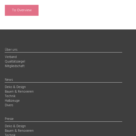
To Overview
Über uns
Verband
Qualitätssiegel
Mitgliedschaft
News
Deko & Design
Bauen & Renovieren
Technik
Halbzeuge
Divers
Presse
Deko & Design
Bauen & Renovieren
Technik