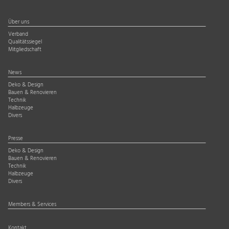
Über uns
Verband
Qualitätssiegel
Mitgliedschaft
News
Deko & Design
Bauen & Renovieren
Technik
Halbzeuge
Divers
Presse
Deko & Design
Bauen & Renovieren
Technik
Halbzeuge
Divers
Members & Services
Kontakt