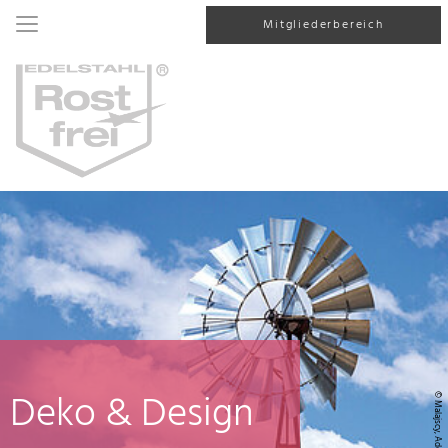
Mitgliederbereich
Deko & Design
© Malajscy, AdobeStock