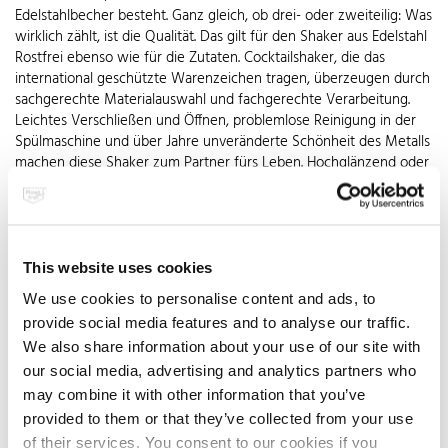
Edelstahlbecher besteht. Ganz gleich, ob drei- oder zweiteilig: Was
wirklich zählt, ist die Qualität. Das gilt für den Shaker aus Edelstahl
Rostfrei ebenso wie für die Zutaten. Cocktailshaker, die das
international geschützte Warenzeichen tragen, überzeugen durch
sachgerechte Materialauswahl und fachgerechte Verarbeitung.
Leichtes Verschließen und Öffnen, problemlose Reinigung in der
Spülmaschine und über Jahre unveränderte Schönheit des Metalls
machen diese Shaker zum Partner fürs Leben. Hochglänzend oder
matt poliert sind sie eine echte Augenweide – immer offen für
neue Abenteuer und wahre Zauberkünstler in Sachen Genuss.
In Aktion lieben sie es eiskalt. Zutaten und mindestens sechs
Eiswürfel werden so lange in ihnen auf und ab geschüttelt, bis der
This website uses cookies
ganze Cocktailshaker von außen beschlagen ist. Genau dann ist
We use cookies to personalise content and ads, to
alles perfekt durchmischt. Das Edelstahlsieb – der sogenannte
provide social media features and to analyse our traffic.
Strainer im Aufsatz oder als separates Sieb mit Spiralrand ins Glas
We also share information about your use of our site with
gedrückt – hält die Eiswürfel beim Ausgießen zurück. Nicht zu süß
und nicht zu sauer, nicht zu stark und nicht zu schwach,
our social media, advertising and analytics partners who
phantasievoll dekoriert und im passenden Glas serviert, wird der
may combine it with other information that you’ve
Drink zum umschwärmten Helden des Abends. Hochwertige
provided to them or that they’ve collected from your use
Markenprodukte bei den Zutaten sorgen dafür, dass auch der
of their services. You consent to our cookies if you