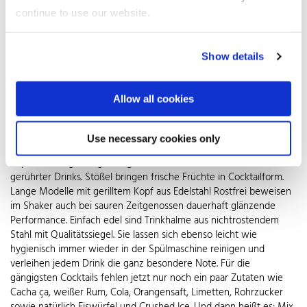
nächste Morgen kein böses Erwachen bringt. Ideale Alternative
continue to use our website.
auch für Autofahrer sind alkoholfreie Cocktails, die super
schmecken und einen klaren Kopf bewahren.
Show details
Einmal auf den Geschmack gekommen, freuen sich Cocktailfans
über passendes Zubehör. Echt cool ist der Eiscrusher mit
Edelstahlmahlwerk. Sein sicherer Stand macht aus jedem Eiswürfel
Allow all cookies
geschmeidiges Splittereis. Ein Barmesser mit stabiler Klinge aus
nichtrostendem Stahl, Wellenschliff und Doppelspitze zaubert aus
Kiwi und Co. attraktive Anstecker für den Glasrand. Barlöffel, auch
Use necessary cookies only
Stirrer genannt, oder Cocktailbesen mit langem Stiel und kurzem
Kopf überzeugen sogar eingefleischte Bond-Fans zum Genuss
gerührter Drinks. Stößel bringen frische Früchte in Cocktailform.
Lange Modelle mit gerilltem Kopf aus Edelstahl Rostfrei beweisen
im Shaker auch bei sauren Zeitgenossen dauerhaft glänzende
Performance. Einfach edel sind Trinkhalme aus nichtrostendem
Stahl mit Qualitätssiegel. Sie lassen sich ebenso leicht wie
hygienisch immer wieder in der Spülmaschine reinigen und
verleihen jedem Drink die ganz besondere Note. Für die
gängigsten Cocktails fehlen jetzt nur noch ein paar Zutaten wie
Cacha ça, weißer Rum, Cola, Orangensaft, Limetten, Rohrzucker