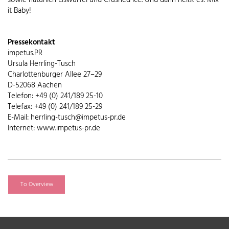
sowie natürlich Eiswürfel und Crushed Ice. Und dann heißt es: Mix
it Baby!
Pressekontakt
impetus.PR
Ursula Herrling-Tusch
Charlottenburger Allee 27–29
D-52068 Aachen
Telefon: +49 (0) 241/189 25-10
Telefax: +49 (0) 241/189 25-29
E-Mail: herrling-tusch@impetus-pr.de
Internet: www.impetus-pr.de
To Overview