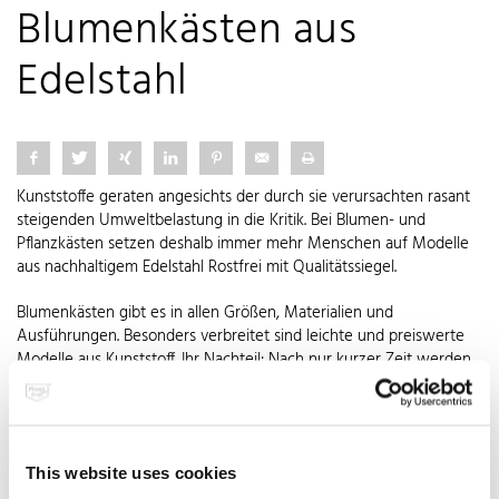
Blumenkästen aus
Edelstahl
Kunststoffe geraten angesichts der durch sie verursachten rasant
steigenden Umweltbelastung in die Kritik. Bei Blumen- und
Pflanzkästen setzen deshalb immer mehr Menschen auf Modelle
aus nachhaltigem Edelstahl Rostfrei mit Qualitätssiegel.
Blumenkästen gibt es in allen Größen, Materialien und
Ausführungen. Besonders verbreitet sind leichte und preiswerte
Modelle aus Kunststoff. Ihr Nachteil: Nach nur kurzer Zeit werden
die meisten von ihnen unansehnlich und spröde. Schneller Ersatz
muss dann her – wiederum zum Nachteil der Umwelt. Wer
stattdessen zu Edelstahl-Blumenkästen greift, trifft in jeder Hinsicht
eine glänzende Wahl. Sie punkten nicht nur durch dauerhafte
This website uses cookies
Haltbarkeit, sondern werten den Balkon auch optisch auf. Anders