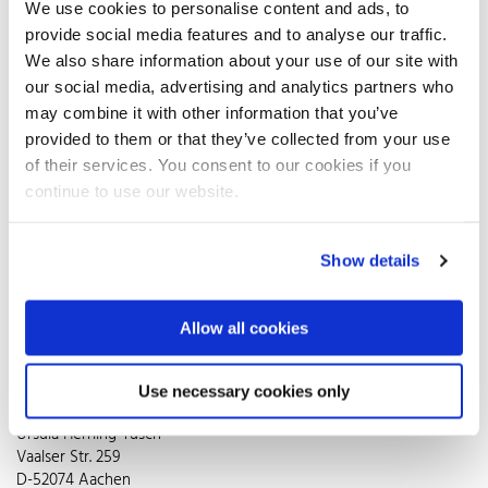
als Kunststoffkästen erfordern sie keine regelmäßige Pflege,
We use cookies to personalise content and ads, to
verwittern nicht und bleichen in der Sonne nicht aus. Ihr
provide social media features and to analyse our traffic.
Anschaffungspreis ist zwar etwas höher, aber dank ihrer
We also share information about your use of our site with
Witterungsbeständigkeit sind sie jeden Cent wert. Ein Edelstahl-
our social media, advertising and analytics partners who
Blumenkasten trotzt jedem Wetter – und das jahrelang. Seine
Haltevorrichtung ist meistens fest am Blumenkasten verschweißt
may combine it with other information that you’ve
und ermöglicht so eine ebenso problemlose wie sichere
provided to them or that they’ve collected from your use
Befestigung. Im Vergleich zu Modellen aus Holz besteht zudem
of their services. You consent to our cookies if you
weder die Gefahr des Verrottens, noch die Notwendigkeit einer
continue to use our website.
regelmäßigen Schutzlasur. Ein Modell aus Edelstahl benötigt kaum
Pflege – gelegentlich mit einem feuchten Lappen abgewischt,
glänzt es wie neu. Damit das Wasser ablaufen kann, müssen
Show details
Löcher an der Unterseite des Gefäßes vorhanden sein. Mit Blumen
der Saison oder Dauerbepflanzung tragen Edelstahl-Blumenkästen
dazu bei, die Welt ein kleines Stück nachhaltiger zu machen.
Allow all cookies
Pressekontakt
Use necessary cookies only
impetus.PR
Ursula Herrling-Tusch
Vaalser Str. 259
D-52074 Aachen