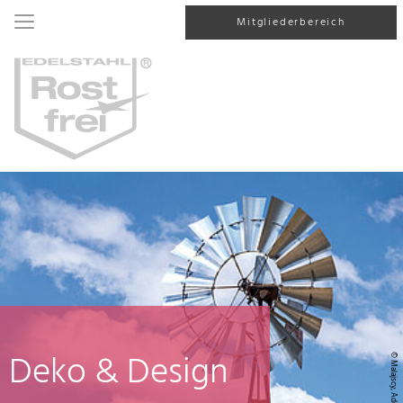
Mitgliederbereich
Deko & Design
© Malajscy, AdobeStock