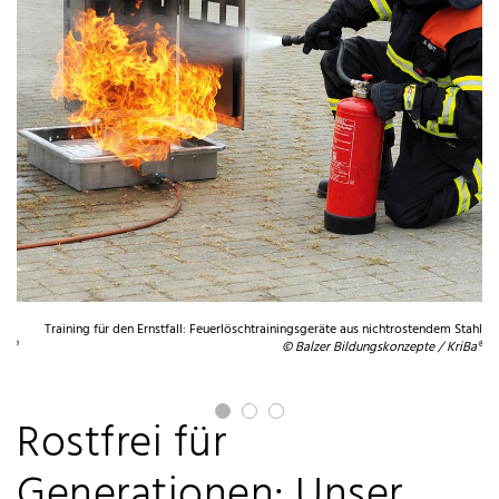
ust
Training für den Ernstfall: Feuerlöschtrainingsgeräte aus nichtrostendem Stahl
Ba®
© Balzer Bildungskonzepte / KriBa®
Rostfrei für
Generationen: Unser