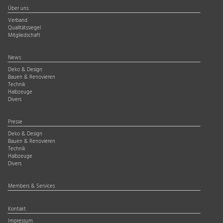
Über uns
Verband
Qualitätssiegel
Mitgliedschaft
News
Deko & Design
Bauen & Renovieren
Technik
Halbzeuge
Divers
Presse
Deko & Design
Bauen & Renovieren
Technik
Halbzeuge
Divers
Members & Services
Kontakt
Impressum