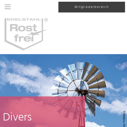
Mitgliederbereich
Divers
© Malajscy, AdobeStock