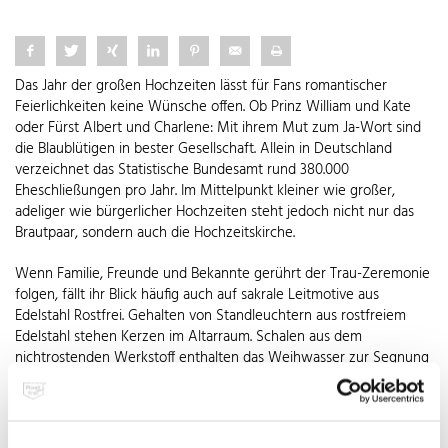
Das Jahr der großen Hochzeiten lässt für Fans romantischer
Feierlichkeiten keine Wünsche offen. Ob Prinz William und Kate
oder Fürst Albert und Charlene: Mit ihrem Mut zum Ja-Wort sind
die Blaublütigen in bester Gesellschaft. Allein in Deutschland
verzeichnet das Statistische Bundesamt rund 380.000
Eheschließungen pro Jahr. Im Mittelpunkt kleiner wie großer,
adeliger wie bürgerlicher Hochzeiten steht jedoch nicht nur das
Brautpaar, sondern auch die Hochzeitskirche.
Wenn Familie, Freunde und Bekannte gerührt der Trau-Zeremonie
folgen, fällt ihr Blick häufig auch auf sakrale Leitmotive aus
Edelstahl Rostfrei. Gehalten von Standleuchtern aus rostfreiem
Edelstahl stehen Kerzen im Altarraum. Schalen aus dem
nichtrostenden Werkstoff enthalten das Weihwasser zur Segnung
der Trauringe. Dazu nimmt der Priester mit einem Aspergil aus
Edelstahl das Weihwasser auf und benetzt die Ringe. Oft wird die
Eucharistiefeier nach der eigentlichen Trau-Zeremonie auch an
einem Altar aus Edelstahl Rostfrei zelebriert. So besitzt