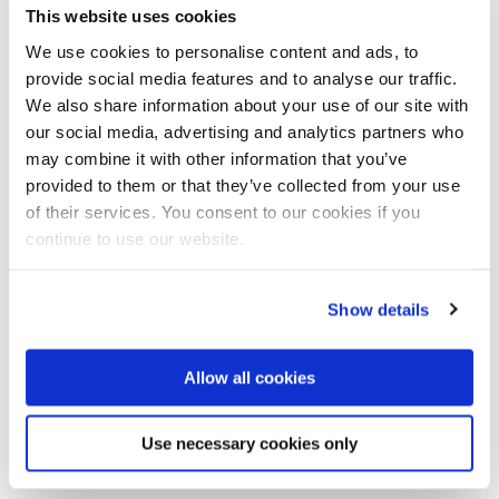
beispielsweise die St. Franziskus-Kirche in Regensburg-
This website uses cookies
Burgweinting einen Altar mit einem leicht angeschrägten
We use cookies to personalise content and ads, to
Steinblock mit zwei vertikal verlaufenden Edelstahlplatten. Auf
provide social media features and to analyse our traffic.
diesen aufragenden Trägerelementen liegt die zweigliedrige
We also share information about your use of our site with
Altarplatte aus Edelstahl, die sogenannte Mensa. Sie bietet
während der Feier Platz für die liturgischen Geräte. Kelche,
our social media, advertising and analytics partners who
Schalen und Messkännchen für Wasser und Wein sind in jeder
may combine it with other information that you’ve
Kirche essentieller Bestandteil der Eucharistiefeier. Während
provided to them or that they’ve collected from your use
Kelche früher oftmals aus Silber, Messing oder Kupfer hergestellt
of their services. You consent to our cookies if you
wurden, kommen heute verstärkt Becher aus Edelstahl Rostfrei
continue to use our website.
zum Einsatz. Neben hygienischen Gesichtspunkten – das edle
Material bietet Bakterien keinen Halt – ist die Werkstoffwahl sicher
nicht zuletzt auch eine Frage der Ästhetik und nahezu
Show details
unbegrenzten Lebensdauer.
Ob Westminster Abbey oder kleine Dorfkappelle im Heimatort –
Allow all cookies
zur Hochzeitssaison zeigen sich nicht nur die Brautpaare von ihrer
besten Seite. Beim Bund fürs Leben leistet auch Edelstahl Rostfrei
mit Qualitätssiegel einen wertvollen Beitrag zu einem
Use necessary cookies only
unvergesslichen Tag.