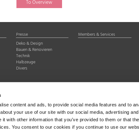
To Overview
Presse
Members & Services
Deko & Design
Bauen & Renovieren
Technik
Halbzeuge
Divers
delstahl Rostfrei e.V.
s
Düsseldorf
07-8 35
ise content and ads, to provide social media features and to anal
about your use of our site with our social media, advertising and
t with other information that you’ve provided to them or that the
vices. You consent to our cookies if you continue to use our webs
band Edelstahl Rostfrei e.V., Düsseldorf