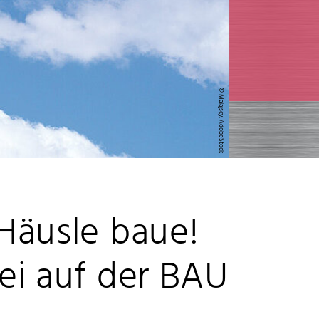
© Malajscy, AdobeStock
 Häusle baue!
rei auf der BAU