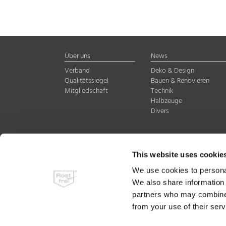
Über uns
News
Verband
Deko & Design
Qualitätssiegel
Bauen & Renovieren
Mitgliedschaft
Technik
Halbzeuge
Divers
Warenzeichenverband E
This website uses cookie
Sohnstraße 65 · 40237 
Telefon:
+49 (0)211 67 
We use cookies to personal
info@wzv-rostfrei.de
We also share information 
www.wzv-rostfrei.de
partners who may combine i
from your use of their ser
© 2023 Warenzeichenver