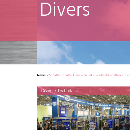
Divers
News
Schaffe, schaffe, Häusle baue! – Edelstahl Rostfrei auf 
Divers / Technik