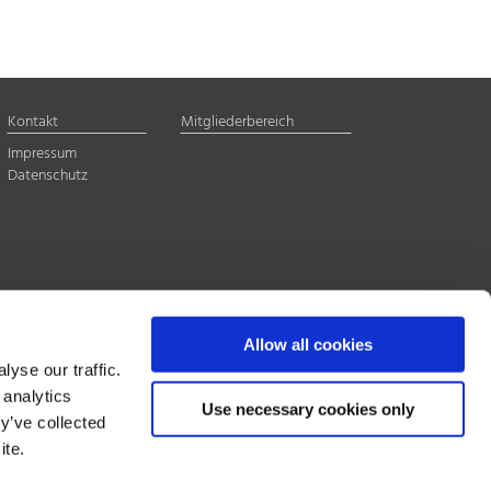
Kontakt
Mitgliederbereich
Impressum
Datenschutz
Allow all cookies
yse our traffic.
 analytics
Use necessary cookies only
y’ve collected
ite.