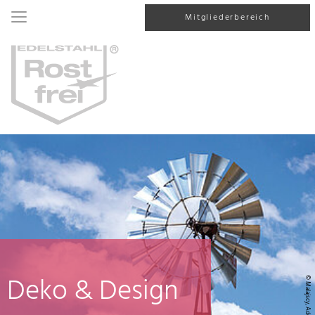
Mitgliederbereich
Deko & Design
© Malajscy, AdobeStock