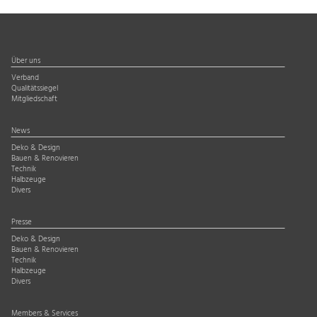
Über uns
Verband
Qualitätssiegel
Mitgliedschaft
News
Deko & Design
Bauen & Renovieren
Technik
Halbzeuge
Divers
Presse
Deko & Design
Bauen & Renovieren
Technik
Halbzeuge
Divers
Members & Services