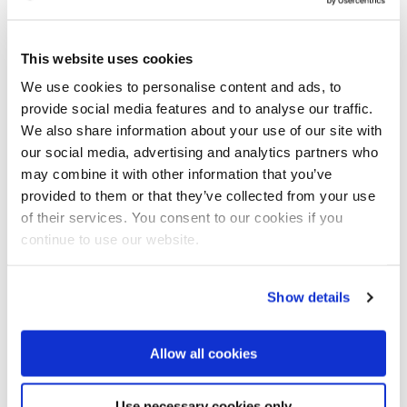
wahrhaft unverwechselbares Gesicht erhält ein Balkon durch die
auf den persönlichen Stil perfekt abgestimmte Füllung. Hier
kennen die Gestaltungsmöglichkeiten mit Edelstahl kaum Grenzen.
This website uses cookies
Gebürstet oder glatt, aus Gewebe, Seilen oder Lochblech
gearbeitet: Das hochwertige Material passt sich in Form und
We use cookies to personalise content and ads, to
Verarbeitung jedem Baustil an und macht die Fassade zur
provide social media features and to analyse our traffic.
Visitenkarte. Langlebig und pflegeleicht bewährt sich der
We also share information about your use of our site with
Werkstoff zudem im Gebrauch. Jedem Wetter gewachsen und
our social media, advertising and analytics partners who
beständig gegen Umwelteinflüsse, erspart er Kosten für Wartung
may combine it with other information that you’ve
und Instandhaltung. Wichtig ist jedoch, bei der Montage darauf zu
provided to them or that they’ve collected from your use
achten, dass die notwendigen Verbindungselemente wie
Schrauben oder Unterlegscheiben ebenfalls aus rostfreiem
of their services. You consent to our cookies if you
Edelstahl gewählt werden. Auch dem Balkonablauf sollte man
continue to use our website.
entsprechende Aufmerksamkeit schenken, damit bei heftigen
Gewitterschauern das Prachtstück nicht überflutet wird.
Zuverlässige Sicherheit bieten hier bewährte Systeme zur
Show details
Punktentwässerung aus rostfreiem Stahl. Mit einer klugen
Entscheidung für Balkonelemente aus Edelstahl Rostfrei sind die
Aussichten für die perfekte Freizeitoase bestens: Produkte und
Allow all cookies
Fachbetriebe mit dem international geschützten Markenzeichen
Edelstahl Rostfrei gewährleisten anwendungsbezogen richtige
Use necessary cookies only