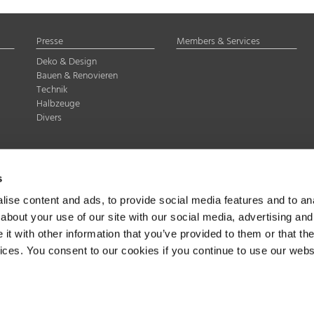
Presse
Members & Services
Deko & Design
Bauen & Renovieren
Technik
Halbzeuge
Divers
delstahl Rostfrei e.V.
s
Düsseldorf
07-8 35
ise content and ads, to provide social media features and to anal
about your use of our site with our social media, advertising and
t with other information that you’ve provided to them or that the
vices. You consent to our cookies if you continue to use our webs
band Edelstahl Rostfrei e.V., Düsseldorf