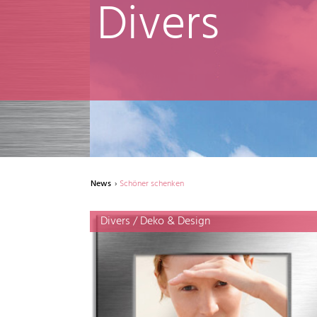
Divers
News
Schöner schenken
Divers / Deko & Design