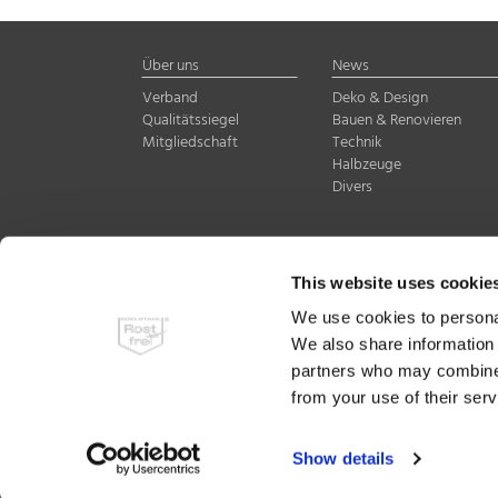
Über uns
News
Verband
Deko & Design
Qualitätssiegel
Bauen & Renovieren
Mitgliedschaft
Technik
Halbzeuge
Divers
Warenzeichenverband E
This website uses cookie
Sohnstraße 65 · 40237 
Telefon:
+49 (0)211 67 
We use cookies to personal
info@wzv-rostfrei.de
We also share information 
www.wzv-rostfrei.de
partners who may combine i
from your use of their ser
© 2023 Warenzeichenver
Show details