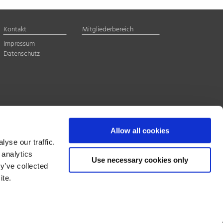
Kontakt
Mitgliederbereich
Impressum
Datenschutz
Allow all cookies
yse our traffic.
 analytics
Use necessary cookies only
y’ve collected
ite.