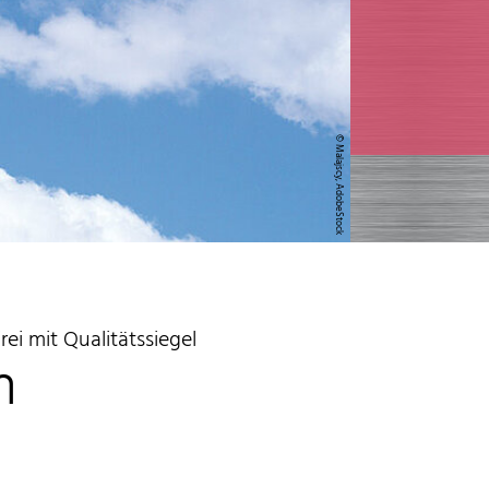
© Malajscy, AdobeStock
ei mit Qualitätssiegel
n