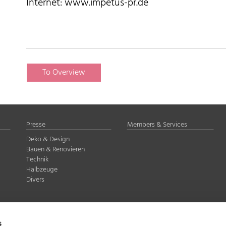
Internet: www.impetus-pr.de
To Overview
Presse
Members & Services
Deko & Design
Bauen & Renovieren
Technik
Halbzeuge
Divers
delstahl Rostfrei e.V.
s