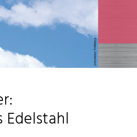
© Malajscy, AdobeStock
r:
 Edelstahl