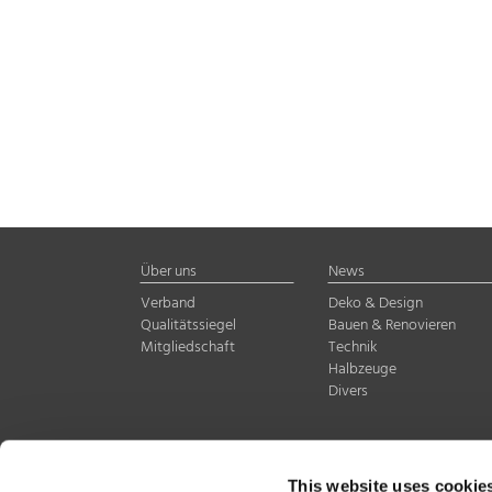
Über uns
News
Verband
Deko & Design
Qualitätssiegel
Bauen & Renovieren
Mitgliedschaft
Technik
Halbzeuge
Divers
Warenzeichenverband E
This website uses cookie