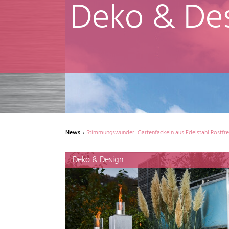
Deko & De
News
Stimmungswunder: Gartenfackeln aus Edelstahl Rostfre
Deko & Design