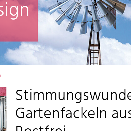
sign
i
Stimmungswunde
Gartenfackeln aus