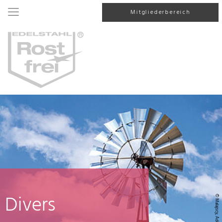
Mitgliederbereich
Divers
© Malajscy, AdobeStock