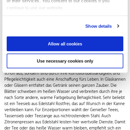
verschiedenen Pflanzenteilen hergestellt werden. Ob mit Milch,
of their services. You consent to our cookies if you
Zucker oder Zitrone zubereitet: Was, wie viel und in welcher
continue to use our website.
Reihenfolge davon in Tasse oder Becher kommt, ist von Land zu
Land verschieden.
Show details
Die wahre Kunst liegt in der Zubereitung. Teebeutel, selbst
befüllte Pads oder lose Blätter werden in die Kanne gegeben, mit
kochendem Wasser übergossen und je nach gewünschter
Allow all cookies
Wirkung – anregend oder beruhigend – ziehen gelassen. Glas und
Edelstahl sind geschmacksneutral und deshalb die am weitesten
verbreiteten Gefäße für die Zubereitung. Wasserkessel aus
Use necessary cookies only
Edelstahl Rostfrei mit Qualitätssiegel sehen nicht nur traumhaft
schön aus, sondern sind durch ihre Korrosionsbeständigkeit und
Pflegeleichtigkeit auch eine Anschaffung fürs Leben. In Glaskannen
oder Gläsern entfaltet das Getränk seinen ganzen Zauber. Die
Blätter schweben im heißen Wasser und verbreiten durch ihre je
nach Sorte andere, warme Farbgebung Behaglichkeit. Sehr beliebt
ist ein Teesieb aus Edelstahl Rostfrei, das auf Wunsch in der Kanne
verbleiben kann. Für Einzelportionen wählt der Genießer Teeei,
Tassensieb oder Teezange aus nichtrostendem Stahl. Auch
Zitronenpressen aus Edelstahl leisten hier wertvolle Dienste. Damit
der Tee oder das heiße Wasser warm bleiben, empfiehlt sich ein