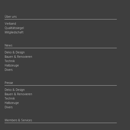
Über uns
Verband
Qualitätssiegel
Mitgliedschaft
News
Deko & Design
Bauen & Renovieren
Technik
Halbzeuge
Divers
Presse
Deko & Design
Bauen & Renovieren
Technik
Halbzeuge
Divers
Members & Services