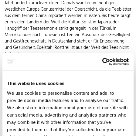
Jahrhundert zurückverfolgen. Damals war Tee im heutigen
westlichen Europa Genussmittel der Oberschicht, da die Teeblätter
aus dem fernen China importiert werden mussten. Bis heute prägt
er in vielen Ländern der Welt die Kultur. So ist in Japan jeder
Handgriff der Teezeremonie strikt geregelt. In der Türkei, in
Marokko oder auch Tunesien ist Tee ein Ausdruck der Geselligkeit
und Gastfreundschaft. In Deutschland steht er für Entspannung
und Gesundheit. Edelstahl Rostfrei ist aus der Welt des Tees nicht
fortzudenken.
Über Geschmack lässt sich bekanntlich nicht streiten – und beim
Tee schon gar nicht. Er wird aus den Blättern des Teestrauchs
gewonnen. Je nach Art der Zubereitung – fermentiert, halb- oder
This website uses cookies
gar nicht fermentiert – wird daraus schwarzer, Oolong oder
grüner Tee. Viele aromatisierte Varianten von schwarzem oder
We use cookies to personalise content and ads, to
grünem Tee kommen den jeweiligen Geschmacksvorlieben
provide social media features and to analyse our traffic.
entgegen. Früchtetees oder der afrikanische Rooibos sind
We also share information about your use of our site with
eigentlich gar kein Tee, da sie aus getrockneten
our social media, advertising and analytics partners who
Fruchtbestandteilen oder Zweigen gewonnen werden. Auch so
may combine it with other information that you’ve
bekannte Kräutertees wie Pfefferminz- oder Kamillentee sind
provided to them or that they’ve collected from your use
streng genommen kein echter Tee, da sie aus Kräutern und