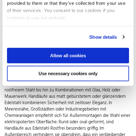
von den DIN-Normen 18065 und – für barrierefreies Bauen –
provided to them or that they’ve collected from your use
18040 exakt festgelegt. Geländer an der freien Seite einer Treppe
of their services. You consent to our cookies if you
müssen mindestens 90 Zentimeter hoch sein, bei einer möglichen
continue to use our website.
Absturzhöhe von mehr als zwölf Metern mindestens 1,10 Meter. In
barrierefreien Bauten sind die Handläufe in einer Höhe von 85 bis
90 Zentimetern anzubringen.
Show details
Geländer sind aber nicht nur funktionale Schutzeinrichtungen,
sondern setzen auch gezielte Akzente in der Treppengestaltung.
Allow all cookies
Gefertigt aus Edelstahl Rostfrei mit Qualitätssiegel lassen sie sich
an jede Treppengeometrie anpassen. Ob als Maßanfertigung oder
vorgefertigte, modulare Elemente – der Gestaltungsfreiheit sind
Use necessary cookies only
keine Grenzen gesetzt. Bei den Geländerfüllungen reicht das
Spektrum von Stäben über Gitter, Gewebe und Lochblech aus
rostfreiem Stahl bis hin zu Kombinationen mit Glas, Holz oder
Mauerwerk. Handläufe aus matt gebürstetem oder glänzendem
Edelstahl kombinieren Sicherheit mit zeitloser Eleganz. In
Meeresnähe, Großstädten oder Industriegebieten mit
Chemieanlagen empfiehlt sich für Außenmontagen die Wahl einer
elektropolierten Oberfläche. Rund oder oval geformt, sind
Handläufe aus Edelstahl Rostfrei besonders griffig. Im
Außenbereich verhindern sie obendrein, dass ein verbleibender