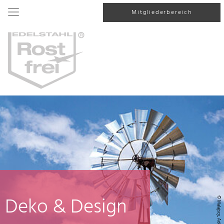
Mitgliederbereich
Deko & Design
© Malajscy, AdobeStock