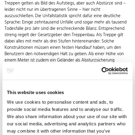
Treppen gelten als Bild des Aufstiegs, aber auch Abstürze sind –
leider nicht nur im übertragenen Sinne – hier nicht
auszuschließen. Die Unfallstatistik spricht dafür eine deutliche
Sprache: Einige zehntausend Unfälle und sogar mehr als tausend
Todesfälle pro Jahr sind die erschreckende Bilanz. Entsprechend
streng regelt der Gesetzgeber den Treppenbau. Als Treppe gilt
dabei alles mit mehr als drei Stufen hintereinander. Solche
Konstruktionen müssen einen festen Handlauf haben, um den
Benutzern den notwendigen Halt zu geben. Ab einer Höhe von
einem Meter ist zudem ein Geländer als Absturzsicherung
vorgeschrieben. Das bedeutet im Klartext, dass zwar jedes
Geländer als Abschluss einen Handlauf hat, aber nicht jeder
Handlauf an einem Geländer befestigt sein muss, da er auch direkt
an die Wand geschraubt werden kann. Da die meisten Menschen
Rechtshänder sind, wird er in Wohngebäuden in Abwärtsrichtung
This website uses cookies
auf der rechten Seite befestigt. Ausnahmen sind auch im privaten
We use cookies to personalise content and ads, to
Bereich Treppen, die breiter als 1,50 Meter sind, für die in ihrer
provide social media features and to analyse our traffic.
Mitte ein zweiter Handlauf vorgeschrieben ist. Außerdem sollte
überall dort, wo kleine Kinder die Treppe nutzen, ein zusätzlicher
We also share information about your use of our site with
Handlauf in kindgerechter Griffhöhe mit geringerem Durchmesser
our social media, advertising and analytics partners who
eingeplant werden. Die Höhe von Geländern und Handläufen wird
may combine it with other information that you’ve