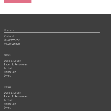
Über uns
Verband
Qualitätssiegel
Mitgliedschaft
News
Deko & Design
Bauen & Renovieren
Technik
Halbzeuge
Divers
Presse
Deko & Design
Bauen & Renovieren
Technik
Halbzeuge
Divers